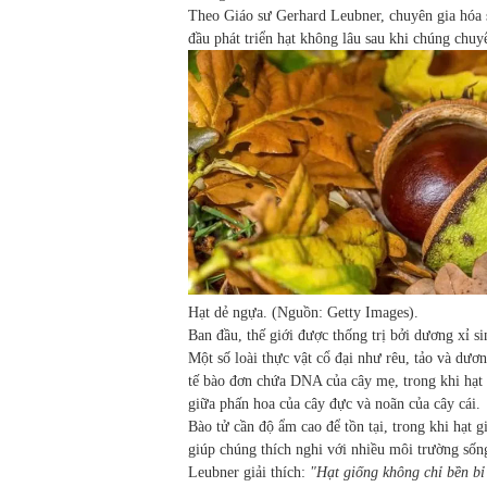
Theo Giáo sư Gerhard Leubner, chuyên gia hóa s
đầu phát triển hạt không lâu sau khi chúng chuy
Hạt dẻ ngựa. (Nguồn: Getty Images).
Ban đầu, thế giới được thống trị bởi dương xỉ si
Một số loài thực vật cổ đại như rêu, tảo và dươ
tế bào đơn chứa DNA của cây mẹ, trong khi hạt 
giữa phấn hoa của cây đực và noãn của cây cái.
Bào tử cần độ ẩm cao để tồn tại, trong khi hạt 
giúp chúng thích nghi với nhiều môi trường sốn
Leubner giải thích:
"Hạt giống không chỉ bền bỉ