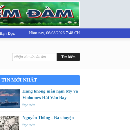
Hôm nay,
06/08/2026 7:48 CH
 Bạn Đọc
 TIN MỚI NHẤT
Hàng không mẫu hạm Mỹ và
Vinhomes Hải Vân Bay
Đọc thêm
Nguyễn Thông - Ba chuyện
Đọc thêm