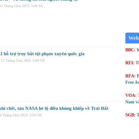
 12 Tháng Chín 2025
5:00 SA
Web
BBC:
b
I hỗ trợ truy bắt tội phạm xuyên quốc gia
 11 Tháng Chín 2025
3:00 CH
RFI:
T
RFA:
B
Free As
VOA:
Nam và
hi chết, tàu NASA hé lộ điều khủng khiếp về Trái Đất
SGB:
T
09 Tháng Chín 2025
3:00 CH