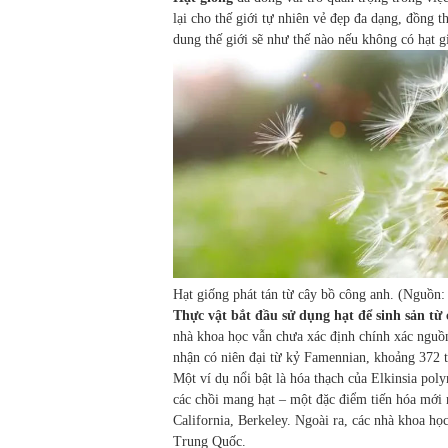
lại cho thế giới tự nhiên vẻ đẹp đa dạng, đồng 
dung thế giới sẽ như thế nào nếu không có hạt g
Hạt giống phát tán từ cây bồ công anh. (Nguồn:
Thực vật bắt đầu sử dụng hạt để sinh sản từ
nhà khoa học vẫn chưa xác định chính xác nguồn
nhận có niên đại từ kỷ Famennian, khoảng 372 t
Một ví dụ nổi bật là hóa thạch của Elkinsia pol
các chồi mang hạt – một đặc điểm tiến hóa mới 
California, Berkeley. Ngoài ra, các nhà khoa họ
Trung Quốc.