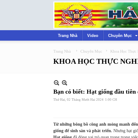
Trang Nhà
Video
Chuyên Mục
›
›
Trang Nhà
Chuyên Mục
Khoa Học Thực
KHOA HỌC THỰC NGH
Bạn có biết: Hạt giống đầu tiên
Thứ Hai, 02 Tháng Mười Hai 2024
1:00 CH
Từ những bông bồ công anh mỏng manh đến nh
giống để sinh sản và phát triển.
Nhưng hạt giố
Hạt giống
đã đóng vai trò quan trọng trong việ