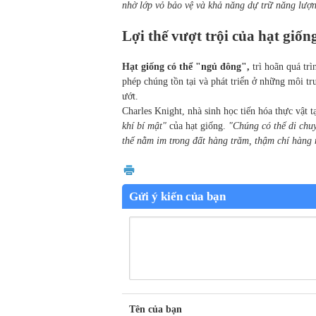
nhờ lớp vỏ bảo vệ và khả năng dự trữ năng lượ
Lợi thế vượt trội của hạt giốn
Hạt giống có thể "ngủ đông",
trì hoãn quá trì
phép chúng tồn tại và phát triển ở những môi 
ướt.
Charles Knight, nhà sinh học tiến hóa thực vật t
khí bí mật"
của hạt giống.
"Chúng có thể di chu
thể nằm im trong đất hàng trăm, thậm chí hàng
Gửi ý kiến của bạn
Tên của bạn