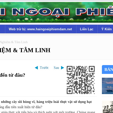
Web trừ bị: www.haingoaiphiemdam.net
Liên Lạc
Ý Kiến
 Nghiệm & Tâm Linh
IỆM & TÂM LINH
Trước
Sau
BẢN
 đến từ đâu?
ững cây sồi hùng vĩ, hàng triệu loài thực vật sử dụng hạt
ng đầu tiên xuất hiện từ đâu?
c giúp thực vật tiến hóa và thích nghi với môi trường. Chúng mang