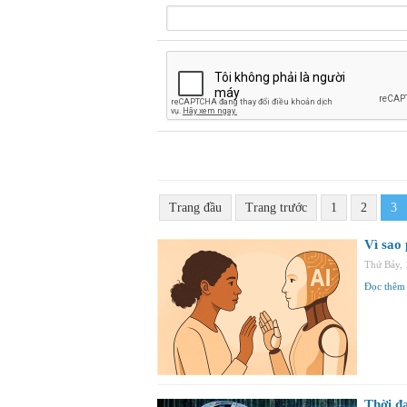
Trang đầu
Trang trước
1
2
3
Vì sao
Thứ Bảy,
Đọc thêm
Thời đạ