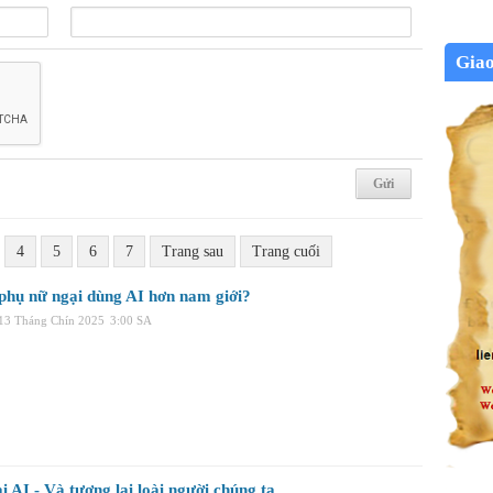
Gia
4
5
6
7
Trang sau
Trang cuối
 phụ nữ ngại dùng AI hơn nam giới?
 13 Tháng Chín 2025
3:00 SA
i AI - Và tương lai loài người chúng ta