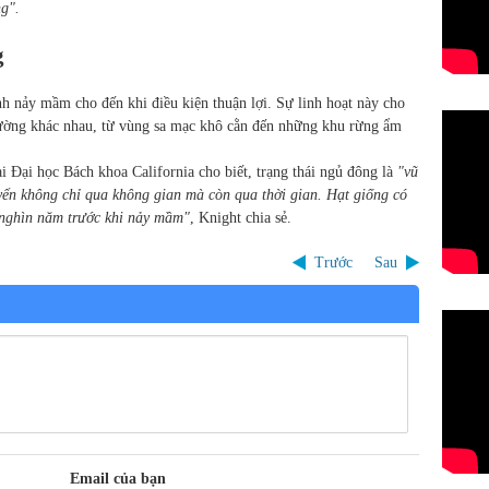
ng".
g
nh nảy mầm cho đến khi điều kiện thuận lợi. Sự linh hoạt này cho
trường khác nhau, từ vùng sa mạc khô cằn đến những khu rừng ẩm
ại Đại học Bách khoa California cho biết, trạng thái ngủ đông là
"vũ
yển không chỉ qua không gian mà còn qua thời gian. Hạt giống có
 nghìn năm trước khi nảy mầm"
, Knight chia sẻ.
Trước
Sau
Email của bạn