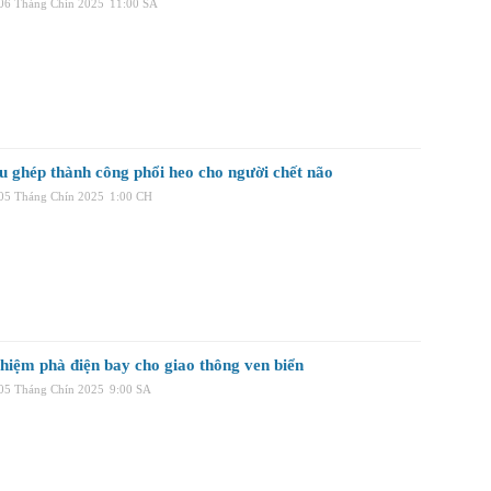
 06 Tháng Chín 2025
11:00 SA
u ghép thành công phổi heo cho người chết não
 05 Tháng Chín 2025
1:00 CH
hiệm phà điện bay cho giao thông ven biển
 05 Tháng Chín 2025
9:00 SA