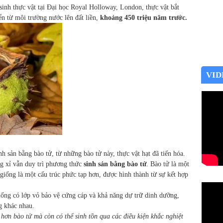
inh thực vật tại Đại học Royal Holloway, London, thực vật bắt
ển từ môi trường nước lên đất liền,
khoảng 450 triệu năm trước.
VID
nh sản bằng bào tử, từ những bào tử này, thực vật hạt đã tiến hóa.
ng xỉ vẫn duy trì phương thức
sinh sản bằng bào tử
. Bào tử là một
giống là một cấu trúc phức tạp hơn, được hình thành từ sự kết hợp
giống có lớp vỏ bảo vệ cứng cáp và khả năng dự trữ dinh dưỡng,
g khác nhau.
 hơn bào tử mà còn có thể sinh tồn qua các điều kiện khắc nghiệt