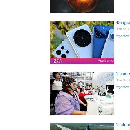
Đã qua 
Thứ Ba, 
Đọc thêm
Tham v
Thứ Hai, 
Đọc thêm
Tính t