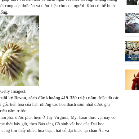
thời cung cấp thức ăn và dược liệu cho con người. Khó có thể hình
iống.
 Getty Images).
 cuối kỷ Devon
,
cách đây khoảng 419–359 triệu năm.
Mặc dù các
 gốc tiến hóa của hạt, nhưng các hóa thạch sớm nhất được ghi
riệu năm trước.
ymorpha, được phát hiện ở Tây Virginia, Mỹ. Loài thực vật này có
mẻ thời bấy giờ, theo Bảo tàng Cổ sinh vật học của Đại học
c cũng tìm thấy nhiều hóa thạch hạt cổ đại khác tại châu Âu và