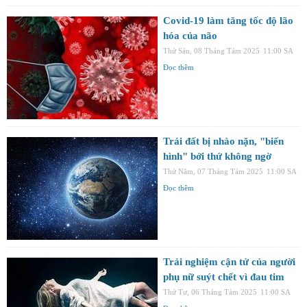
Covid-19 làm tăng tốc độ lão
hóa của não
Thứ Sáu, 08 Tháng Tám 2025
11:00 SA
Đọc thêm
Trái đất bị nhào nặn, "biến
hình" bởi thứ không ngờ
Thứ Năm, 07 Tháng Tám 2025
11:00 SA
Đọc thêm
Trải nghiệm cận tử của người
phụ nữ suýt chết vì đau tim
Thứ Tư, 06 Tháng Tám 2025
11:00 SA