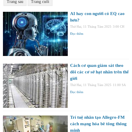
Trang sau
Trang cuối
AI hay con người có EQ cao
hơn?
Thứ Hai, 11 Tháng Tám 2025
3:00 CH
Đọc thêm
Cách cơ quan giám sát theo
dõi các cơ sở hạt nhân trên thế
giới
Thứ Hai, 11 Tháng Tám 2025
11:00 SA
Đọc thêm
Trí tuệ nhân tạo Allegro-FM
cách mạng hóa bê tông thông
minh