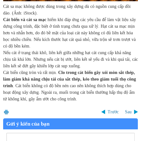
Cát sa mạc không được dùng trong xây dựng dù có nguồn cung cấp dồi
dào. (Ảnh: iStock).
Cát biển và cát sa mạc
hiếm khi đáp ứng các yêu cầu để làm vật liệu xây
dựng công trình, đặc biệt ở tình trạng chưa qua xử lý. Hạt cát sa mạc mịn
hơn và nhẵn hơn, do đó bề mặt của loại cát này không có đủ liên kết hóa
học nhiều chiều. Nếu kích thước hạt cát quá nhỏ, vữa trộn sẽ trơn trượt và
có độ bền kém.
Nếu cát ở trạng thái khô, liên kết giữa những hạt cát cung cấp khả năng
chịu tải khá lớn. Nhưng nếu cát bị ướt, liên kết sẽ yếu đi và khi quá tải, các
liên kết sẽ đứt gãy khiến lớp cát sụp xuống.
Cát biển cũng tròn và rất mịn.
Clo trong cát biển gây xói mòn sắt thép,
làm giảm khả năng chịu tải của sắt thép, kéo theo giảm tuổi thọ công
trình
. Cát biển không có độ bền nén cao nên không thích hợp dùng cho
hoạt động xây dựng. Ngoài ra, muối trong cát biển thường hấp thụ độ ẩm
từ không khí, gây ẩm ướt cho công trình.
Trước
Sau
Gửi ý kiến của bạn