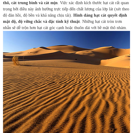
thô, cát trung bình và cát mịn
. Việc xác định kích thước hạt cát rất quan
trọng bởi điều này ảnh hưởng trực tiếp đến chất lượng của lớp lát (xét theo
độ đàn hồi, độ bền và khả năng chịu tải).
Hình dáng hạt cát quyết định
mật độ, độ vững chắc và đặc tính kỹ thuật
. Những hạt cát tròn trơn
nhẵn sẽ dễ trộn hơn hạt cát góc cạnh hoặc thuôn dài với bề mặt thô nhám.