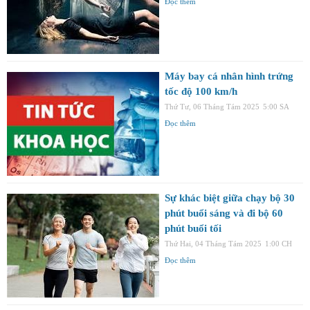
Đọc thêm
Máy bay cá nhân hình trứng
tốc độ 100 km/h
Thứ Tư, 06 Tháng Tám 2025
5:00 SA
Đọc thêm
Sự khác biệt giữa chạy bộ 30
phút buổi sáng và đi bộ 60
phút buổi tối
Thứ Hai, 04 Tháng Tám 2025
1:00 CH
Đọc thêm