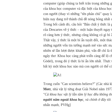
computer (giúp chúng ta biết trân trọng những gi
của khoa học computer và đặc biệt của khoa học 
con người (thay vì những “tên phản chủ” quay lạ
hiện nay đang trở thành chủ đề nóng bỏng nhất 
Trong bối cảnh đó, câu hỏi “Bản chất ý thức là 
của Descartes về ý thức – một luận thuyết ngay 
rõ ràng hơn ý thức, nhưng cũng không có gì bí 
Thật vậy, ý thức là một bí ẩn tuyệt đối, một th
những người vốn tin tưởng mạnh mẽ vào sức mạn
nhiên sẽ lần lượt được khám phá, vấn đề chỉ là 
ngây thơ. Khoa học càng phát triển càng để lộ c
Gödel), trong đó ý thức là bí ẩn lớn nhất. Thực
bất kỳ một khoa học nào mà con người có thể có
Trong cuốn “Can scientists believe?” (Các nhà 
Mott
, nhà vật lý từng đoạt Giải Nobel năm 1977
“
Cả khoa học vật lý lẫn tâm lý học đều không th
người nằm ngoài khoa học
, và chính ở đây tô
nhấn mạnh, PVHg]