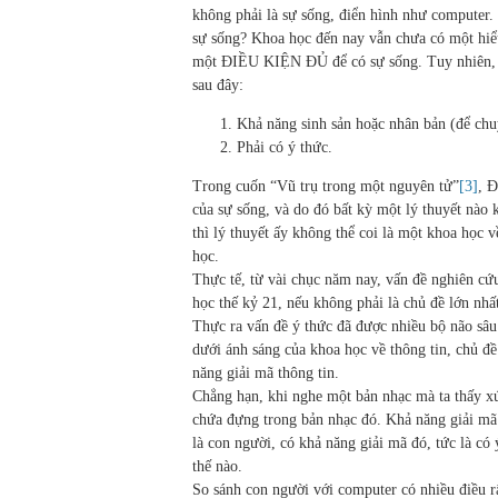
không phải là sự sống, điển hình như computer.
sự sống? Khoa học đến nay vẫn chưa có một hiểu
một ĐIỀU KIỆN ĐỦ để có sự sống. Tuy nhiên, ng
sau đây:
Khả năng sinh sản hoặc nhân bản (để chuy
Phải có ý thức.
Trong cuốn “Vũ trụ trong một nguyên tử”
[3]
, 
của sự sống, và do đó bất kỳ một lý thuyết nào 
thì lý thuyết ấy không thể coi là một khoa học 
học.
Thực tế, từ vài chục năm nay, vấn đề nghiên cứ
học thế kỷ 21, nếu không phải là chủ đề lớn nhấ
Thực ra vấn đề ý thức đã được nhiều bộ não sâu
dưới ánh sáng của khoa học về thông tin, chủ đề
năng giải mã thông tin.
Chẳng hạn, khi nghe một bản nhạc mà ta thấy xú
chứa đựng trong bản nhạc đó. Khả năng giải mã 
là con người, có khả năng giải mã đó, tức là có
thế nào.
So sánh con người với computer có nhiều điều rấ