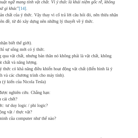
uật ngữ mang tính vật chất. Vì ý thức là khái niệm gốc rễ, không
hứ gì khác
”
[14]
.
ản chất của ý thức. Vậy thay vì cố trả lời câu hỏi đó, nên thừa nhận
iên đề, từ đó xây dựng nên những lý thuyết về ý thức.
hận biết thế giới).
chỉ sự sống mới có ý thức.
g qua vật chất, nhưng bản thân nó không phải là vật chất, không
ật chất và năng lượng.
ý thức có khả năng điều khiển hoạt động vật chất (điển hình là ý
nh và các chương trình cho máy tính).
 (ý kiến của Nicola Tesla)
 được nghiên cứu. Chẳng hạn:
 cái chết?
c: tư duy logic / phi logic?
ộng vật / thực vật?
 minh của computer như thế nào?