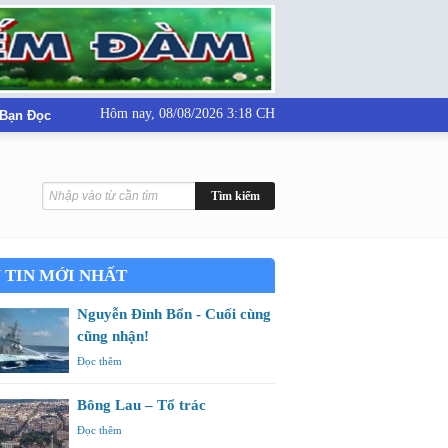
Hôm nay,
08/08/2026 3:18 CH
 Bạn Đọc
 TIN MỚI NHẤT
Nguyễn Đình Bổn - Cuối cùng
cũng nhận!
Đọc thêm
Bông Lau – Tổ trác
Đọc thêm