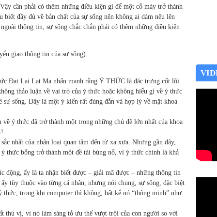
 Vậy cần phải có thêm những điều kiện gì để một cỗ máy trở thành
 biết đầy đủ về bản chất của sự sống nên không ai dám nêu lên
oài thông tin, sự sống chắc chắn phải có thêm những điều kiện
ển giao thông tin của sự sống).
VID
Đức Đạt Lai Lạt Ma nhấn mạnh rằng Ý THỨC là đặc trưng cốt lõi
không thảo luận về vai trò của ý thức hoặc không hiểu gì về ý thức
về sự sống. Đây là một ý kiến rất đúng đắn và hợp lý về mặt khoa
u về ý thức đã trở thành một trong những chủ đề lớn nhất của khoa
t!
 sắc nhất của nhân loại quan tâm đến từ xa xưa. Nhưng gần đây,
 ý thức bỗng trở thành một đề tài bùng nổ, vì ý thức chính là khả
c động, ấy là ta nhận biết được – giải mã được – những thông tin
ấy tùy thuộc vào từng cá nhân, nhưng nói chung, sự sống, đặc biệt
 ý thức, trong khi computer thì không, bất kể nó “thông minh” như
t thú vị, vì nó làm sáng tỏ ưu thế vượt trội của con người so với