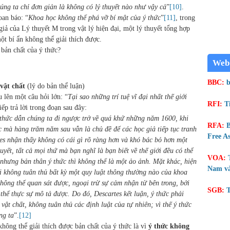
ng ta chỉ đơn giản là không có lý thuyết nào như vậy cả
”
[10]
.
an báo: “
Khoa học không thể phá vỡ bí mật của ý thức
”
[11]
, trong
iả của Lý thuyết M trong vật lý hiện đại, một lý thuyết tổng hợp
ột bí ẩn không thể giải thích được.
 bản chất của ý thức?
Web
BBC:
b
 vật chất
(lý do bản thể luận)
lên một câu hỏi lớn: “
Tại sao những trí tuệ vĩ đại nhất thế giới
RFI:
T
tiếp trả lời trong đoạn sau đây:
 thức dẫn chúng ta đi ngược trở về quá khứ những năm 1600, khi
RFA:
B
c mà hàng trăm năm sau vẫn là chủ đề để các học giả tiếp tục tranh
Free As
tes nhận thấy không có cái gì rõ ràng hơn và khó bác bỏ hơn một
huyết, tất cả mọi thứ mà bạn nghĩ là bạn biết về thế giới đều có thể
VOA:
 nhưng bản thân ý thức thì không thể là một ảo ảnh. Mặt khác, hiện
Nam và
i không tuân thủ bất kỳ một quy luật thông thường nào của khoa
hông thể quan sát được, ngoại trừ sự cảm nhận từ bên trong, bởi
SGB:
T
thể thực sự mô tả được. Do đó, Descartes kết luận, ý thức phải
 vật chất, không tuân thủ các định luật của tự nhiên; vì thế ý thức
ng ta
”.
[12]
hông thể giải thích được bản chất của ý thức là vì
ý thức không