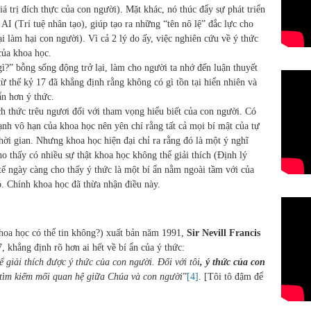
á trị đích thực của con người). Mặt khác, nó thúc đẩy sự phát triển
AI (Trí tuệ nhân tạo), giúp tạo ra những “tên nô lệ” đắc lực cho
i làm hại con người). Vì cả 2 lý do ấy, việc nghiên cứu về ý thức
của khoa học.
gì?” bỗng sống động trở lại, làm cho người ta nhớ đến luận thuyết
từ thế kỷ 17 đã khẳng định rằng không có gì tồn tại hiển nhiên và
ẩn hơn ý thức.
ách thức trêu ngươi đối với tham vọng hiểu biết của con người. Có
h vô hạn của khoa học nên yên chí rằng tất cả mọi bí mật của tự
thời gian. Nhưng khoa học hiện đại chỉ ra rằng đó là một ý nghĩ
ho thấy có nhiều sự thật khoa học không thể giải thích (Định lý
 tế ngày càng cho thấy ý thức là một bí ẩn nằm ngoài tầm với của
. Chính khoa học đã thừa nhận điều này.
khoa học có thể tin không?) xuất bản năm 1991,
Sir Nevill Francis
, khẳng định rõ hơn ai hết về bí ẩn của ý thức:
ể giải thích được ý thức của con người. Đối với tôi
, ý thức của con
i tìm kiếm mối quan hệ giữa Chúa và con người
”
[4]
. [Tôi tô đậm để