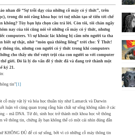
báo nhan đề “Sự trỗi dạy của những cỗ máy có ý thức”, trên
), trong đó nói rằng khoa học trí tuệ nhân tạo sẽ tiến tới chế
n không? Tùy bạn lựa chọn câu trả lời. Còn tôi, tôi chán ngấy
 hôm nay của tôi cũng nói về những cỗ máy có ý thức, nhưng
iếc computers. Vì sự khoác lác không bị cấm nên người ta tha
n biết sự thật, nhờ “món quà thiêng liêng” trời cho: Ý Thức!
 thông tin, nhưng con người có ý thức trong khi computers
những cho thấy ưu thế vượt trội của con người so với computer
thế giới. Đó là lý do vấn đề ý thức đã và đang trở thành một
ế kỷ 21.
in:
thông tin”
[1]
một cỗ máy vật lý và hóa học thuần túy như Lamarck và Darwin
 kết luận vô cùng quan trọng rằng bản chất sự sống không nằm ở các
ống – mã DNA. Từ đó, sinh học trở thành một khoa học về thông
m về thông tin, chừng ấy bạn không thể có một cái nhìn đúng đắn
hứ KHÔNG ĐỦ để có sự sống, bởi vì có những cỗ máy thông tin