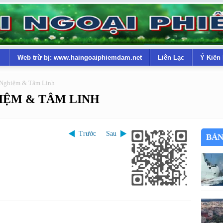
Web trừ bị: www.haingoaiphiemdam.net
Liên Lạc
Ý Kiến
 Nghiệm & Tâm Linh
IỆM & TÂM LINH
Trước
Sau
BẢN