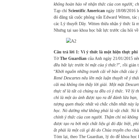
không hoàn hảo về nhận thức của con người; chú
Tạp chí
Scientific American
ngày 18/08/2016 lo
đó đăng tải cuộc phỏng vấn Edward Witten, tác g
các Lý thuyết Dây. Witten thừa nhận ý thức là m
Nhưng tại sao khoa học bất lực trước câu hỏi về
Câu trả lời 1: Vì ý thức là một hiện thực phi
Tờ
The Guardian
của Anh ngày 21/01/2015 nêu 
đều bất lực trước bí mật của ý thức?
”, rồi gián 
“
Khởi nguồn những tranh cãi về bản chất của ý
René Descartes nêu lên một luận thuyết về ý thứ
cãi mà không tìm thấy lời giải. Một mặt Descar
thực tế là tất cả chúng ta đều có ý thức. Về lý t
chỉ là một ảo ảnh được tạo ra để đánh lừa bạn,
tượng quen thuộc nhất và chắc chắn nhất này lạ
học. Nó dường như không phải là vật chất. Nó k
chính ý thức của con người. Thậm chí nó không 
được tạo ra bởi một chất liệu gì đó đặc biệt, phi
ắt phải là một cái gì đó do Chúa truyền cho chú
Tóm lại, theo The Guardian, lý do để khoa học k