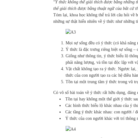
“
Ý thức không thể giải thích được bằng những th
thể giải thích được bằng thuật ngữ của bất cứ t
Tóm lại, khoa học không thể trả lời câu hỏi về b
những sự thật hiển nhiên về ý thức như những t
Mọi sự sống đều có ý thức (có khả năng n
Ý thức là đặc trưng riêng biệt sự sống – 
Giống như thông tin, ý thức biểu lộ thôn
phải năng lượng, và tồn tại độc lập với v
Vật chất không tạo ra ý thức. Ngược lại, 
thức của con người tạo ra các hệ điều hà
Tồn tại một trung tâm ý thức trong vũ trụ
Có vô số bài toán về ý thức rất hữu dụng, đáng
Tồn tại hay không một thế giới ý thức sau
Các hình thức biểu lộ khác nhau của ý thứ
Các tầng ý thức khác nhau: con người / đ
Ý thức của con người khác với trí thông