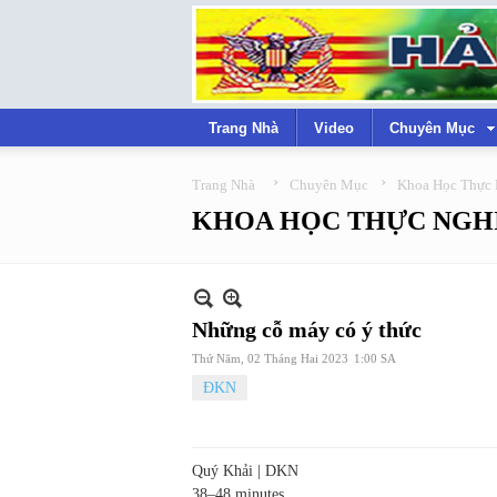
Trang Nhà
Video
Chuyên Mục
›
›
Trang Nhà
Chuyên Mục
Khoa Học Thực
KHOA HỌC THỰC NGH
Những cỗ máy có ý thức
Thứ Năm, 02 Tháng Hai 2023
1:00 SA
ĐKN
Quý Khải | DKN
38–48 minutes