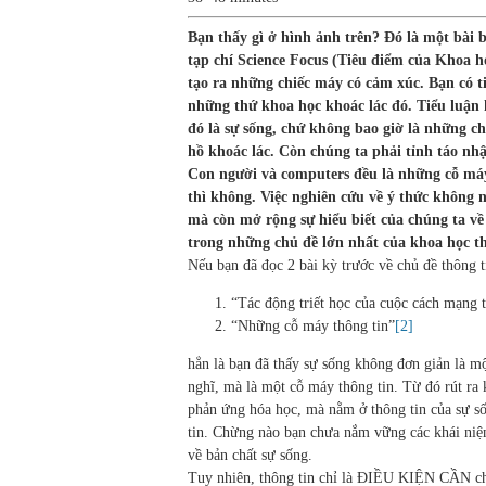
Bạn thấy gì ở hình ảnh trên? Đó là một bài 
tạp chí Science Focus (Tiêu điểm của Khoa học
tạo ra những chiếc máy có cảm xúc. Bạn có ti
những thứ khoa học khoác lác đó. Tiểu luận
đó là sự sống, chứ không bao giờ là những ch
hồ khoác lác. Còn chúng ta phải tỉnh táo nhậ
Con người và computers đều là những cỗ máy
thì không. Việc nghiên cứu về ý thức không 
mà còn mở rộng sự hiểu biết của chúng ta về 
trong những chủ đề lớn nhất của khoa học th
Nếu bạn đã đọc 2 bài kỳ trước về chủ đề thông t
“Tác động triết học của cuộc cách mạng 
“Những cỗ máy thông tin”
[2]
hẳn là bạn đã thấy sự sống không đơn giản là 
nghĩ, mà là một cỗ máy thông tin. Từ đó rút ra
phản ứng hóa học, mà nằm ở thông tin của sự s
tin. Chừng nào bạn chưa nắm vững các khái niệ
về bản chất sự sống.
Tuy nhiên, thông tin chỉ là ĐIỀU KIỆN CẦN c