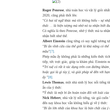
Roger Penrose
, nhà toán học và vật lý giỏi nh
2020, cũng phải thốt lên:
“
Có hai từ ngữ khác mà tôi không hiểu – sự nhậ
thức … là hiện tượng mà nhờ nó ta nhận biết đượ
Có nghĩa là theo Penrose, nhờ ý thức mà ta nhận 
nhận biết như thế.
Albert Einstein
cũng từng có suy nghĩ tương tự
“
Bí ẩn vĩnh cửu của thế giới là khả năng có thể
mầu
”
[7]
.
Phép mầu ấy không phải là những kiến thức tích 
tiếp, tức trực giác, giúp ta khám phá. Einstein n
“
Trí tuệ có rất ít tác dụng trên con đường khám
hoặc gọi là gì tùy ý, và giải pháp sẽ đến với b
ấy
”
[8]
.
Lewis Thomas
, một nhà sinh lý học nổi tiếng
ẩn của ý thức:
“
Ý thức là một bí ẩn hoàn toàn đối với loài củ
Nick Hebert
, nhà vật lý nổi tiếng, tác giả cu
đến nay khoa học vẫn không hiểu gì về ý thức:
“
Bí ẩn lớn nhất của khoa học là bản chất của ý 