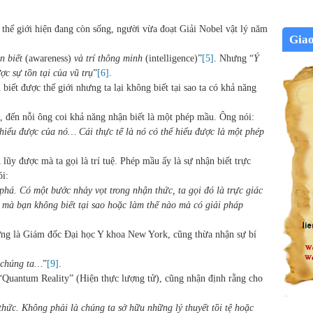
ất thế giới hiện đang còn sống, người vừa đoạt Giải Nobel vật lý năm
Gia
n biết
(awareness)
và trí thông minh
(intelligence)”
[5]
. Nhưng “
Ý
c sự tồn tại của vũ trụ
”
[6]
.
biết được thế giới nhưng ta lại không biết tại sao ta có khả năng
, đến nỗi ông coi khả năng nhận biết là một phép mầu. Ông nói:
 hiểu được của nó… Cái thực tế là nó có thể hiểu được là một phép
lũy được mà ta gọi là trí tuệ. Phép mầu ấy là sự nhận biết trực
ói:
 phá. Có một bước nhảy vọt trong nhận thức, ta gọi đó là trực giác
ạn mà bạn không biết tại sao hoặc làm thế nào mà có giải pháp
 từng là Giám đốc Đại học Y khoa New York, cũng thừa nhận sự bí
a chúng ta…
”
[9]
.
ốn “Quantum Reality” (Hiện thực lượng tử), cũng nhận định rằng cho
thức. Không phải là chúng ta sở hữu những lý thuyết tồi tệ hoặc