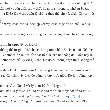
ật chất. Khoa học vật chất bất lực khi phải đối mặt với những thực
 câu hỏi về bản chất của ý thức hoàn toàn tương tự như sự bế tắc
ã DNA lẫn ý thức đều là những thực thể phi vật chất. Chỉ có một
g:
 phi vật chất, tồn tại độc lập với vật chất, mặc dù nó biểu lộ qua
vào các hoạt động của sự sống và của vũ trụ, thậm chí ý thức đóng
hống nhận thức
(lý do logic)
không thể tự giải thích hoặc chứng minh hệ tiên đề của nó. Nếu hệ
hì ý thức chính là tiên đề hoặc tiền đề của hệ thống đó. Điều này là
ận thức được bất kỳ cái gì khác. Do đó hệ thống nhận thức không thể
hức.
ödel (1931) người ta mới biết rằng khoa học bất lực trước câu hỏi
 sắc đã nhìn thấy điều đó bằng tư duy trực giác. Đó là trường hợp
i đoạt Giải Nobel vật lý năm 1919, khẳng định:
 phái sinh từ ý thức. Chúng ta không thể hiểu được cái đằng sau ý
húng ta coi là đang tồn tại, đều do ý thức giả định
”
[13]
.
 trong Cơ học Lượng tử, người đoạt Giải Nobel vật lý năm 1933,