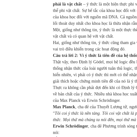
phải là vật chất
– ý thức là một hiện thực phi v
thể phi vật chất. Sự bế tắc của khoa học đối với
của khoa học đối với nguồn mã DNA. Cả nguồn m
lối thoát duy nhất cho khoa học là thừa nhận rằn
Một, giống như thông tin, ý thức là một thực thể
vật chất và có quan hệ với vật chất.
Hai, giống như thông tin, ý thức cũng tham gia 
vai trò điều khiển trong các hoạt động đó.
Câu trả lời 2: Vì ý thức là tiên đề của hệ t
Thật vậy, theo Định lý Gödel, mọi hệ logic đều 
thống nhận thức của loài người tuân thủ logic, t
hiển nhiên, vì phải có ý thức thì mới có thể nh
giải thích hoặc chứng minh tiên đề của nó là ý t
Thực ra không cần phải đợi đến khi có Định lý G
về bản chất của ý thức. Nhiều nhà khoa học xuất
của Max Planck và Erwin Schrödinger.
Max Planck
, cha đẻ của Thuyết Lượng tử, ngườ
“
Tôi coi ý thức là nền tảng. Tôi coi vật chất là
thức. Mọi thứ mà chúng ta nói đến, mọi thứ mà c
Erwin Schrödinger
, cha đẻ Phương trình sóng
nói: