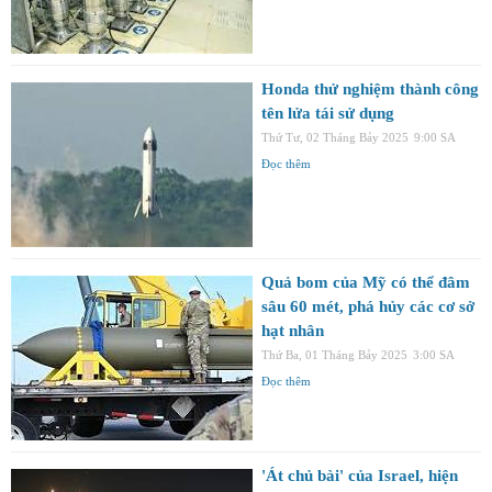
Honda thử nghiệm thành công
tên lửa tái sử dụng
Thứ Tư, 02 Tháng Bảy 2025
9:00 SA
Đọc thêm
Quả bom của Mỹ có thể đâm
sâu 60 mét, phá hủy các cơ sở
hạt nhân
Thứ Ba, 01 Tháng Bảy 2025
3:00 SA
Đọc thêm
'Át chủ bài' của Israel, hiện