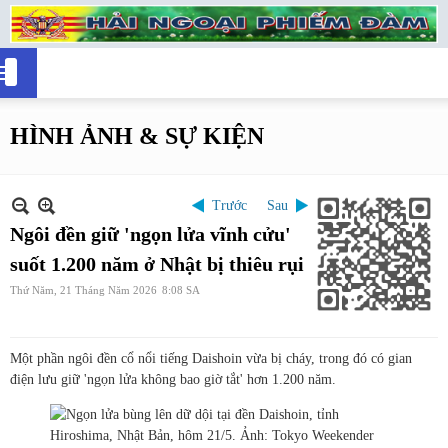
HÌNH ẢNH & SỰ KIỆN
Trước
Sau
Ngôi đền giữ 'ngọn lửa vĩnh cửu'
suốt 1.200 năm ở Nhật bị thiêu rụi
Thứ Năm, 21 Tháng Năm 2026
8:08 SA
Một phần ngôi đền cổ nổi tiếng Daishoin vừa bị cháy, trong đó có gian
điện lưu giữ 'ngọn lửa không bao giờ tắt' hơn 1.200 năm.