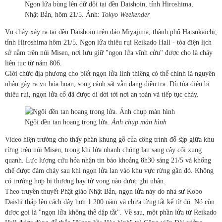
Ngọn lửa bùng lên dữ dội tại đền Daishoin, tỉnh Hiroshima,
Nhật Bản, hôm 21/5. Ảnh:
Tokyo Weekender
Vụ cháy xảy ra tại đền Daishoin trên đảo Miyajima, thành phố Hatsukaichi,
tỉnh Hiroshima hôm 21/5. Ngọn lửa thiêu rụi Reikado Hall - tòa điện lịch
sử nằm trên núi Misen, nơi lưu giữ "ngọn lửa vĩnh cửu" được cho là cháy
liên tục từ năm 806.
Giới chức địa phương cho biết ngọn lửa linh thiêng có thể chính là nguyên
nhân gây ra vụ hỏa hoạn, song cảnh sát vẫn đang điều tra. Dù tòa điện bị
thiêu rụi, ngọn lửa cổ đã được di dời tới nơi an toàn và tiếp tục cháy.
Ngôi đền tan hoang trong lửa.
Ảnh chụp màn hình
Video hiện trường cho thấy phần khung gỗ của công trình đổ sập giữa khu
rừng trên núi Misen, trong khi lửa nhanh chóng lan sang cây cối xung
quanh. Lực lượng cứu hỏa nhận tin báo khoảng 8h30 sáng 21/5 và khống
chế được đám cháy sau khi ngọn lửa lan vào khu vực rừng gần đó. Không
có trường hợp bị thương hay tử vong nào được ghi nhận.
Theo truyền thuyết Phật giáo Nhật Bản, ngọn lửa này do nhà sư Kobo
Daishi thắp lên cách đây hơn 1.200 năm và chưa từng tắt kể từ đó. Nó còn
được gọi là "ngọn lửa không thể dập tắt". Về sau, một phần lửa từ Reikado