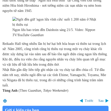
Hall được dùng để thắp "Ngọn lửa Hòa bình" tại Công viên Đài tưởng
niệm Hòa bình Hiroshima - nơi tưởng niệm các nạn nhân vụ ném bom
nguyên tử năm 1945.
Ngọn lửa bao trùm đền Daishoin sáng 21/5. Video:
Nippon
TV/YouTube Guardian
Reikado Hall từng nhiều lần bị hư hại bởi hỏa hoạn và thiên tai trong lịch
sử. Năm 2005, công trình cũng bị thiêu rụi trong một vụ cháy khác rồi
được xây dựng lại vào năm sau để bảo tồn ngôi điện cùng ngọn lửa thiêng.
Khi đó, điều tra viên cho rằng nguyên nhân vụ cháy liên quan tới gỗ mục
và vật liệu dễ bắt lửa bên trong điện thờ.
Nhật Bản gần đây liên tiếp ghi nhận các vụ cháy tại đền chùa cổ. Từ đầu
năm tới nay, nhiều ngôi đền tại các tỉnh Ehime, Yamaguchi, Toyama, Mie
và Niigata đã bị thiêu rụi, trong đó có những công trình hàng trăm năm
tuổi.
Tùng Anh
(Theo
Guardian, Tokyo Weekender
)
Trước
Sau
Gửi ý kiến của bạn