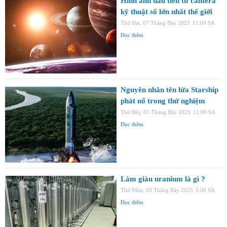
Hình ảnh đầu tiên từ camera
kỹ thuật số lớn nhất thế giới
Thứ Hai, 07 Tháng Bảy 2025
11:00 SA
Đọc thêm
Nguyên nhân tên lửa Starship
phát nổ trong thử nghiệm
Thứ Bảy, 05 Tháng Bảy 2025
11:00 SA
Đọc thêm
Làm giàu uranium là gì ?
Thứ Năm, 03 Tháng Bảy 2025
5:00 SA
Đọc thêm