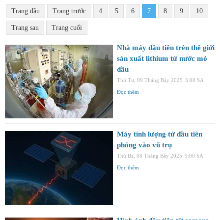
Trang đầu
Trang trước
4
5
6
7
8
9
10
Trang sau
Trang cuối
Nhà máy đầu tiên trên thế giới
sản xuất lithium từ nước mỏ
dầu
Thứ Tư, 09 Tháng Bảy 2025
3:00 SA
Đọc thêm
Máy tính lượng tử đầu tiên
phóng vào vũ trụ
Thứ Ba, 08 Tháng Bảy 2025
9:00 SA
Đọc thêm