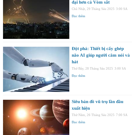
đại hơn cả Vòm sắt
Chủ Nhật, 29 Tháng Sáu 2025
3:00 SA
Đọc thêm
Đột phá: Thiết bị cấy ghép
não AI giúp người câm nói và
hát
Thứ Bảy, 28 Tháng Sáu 2025
3:00 SA
Đọc thêm
Siêu bản đồ vũ trụ lần đầu
xuất hiện
Thứ Năm, 26 Tháng Sáu 2025
7:00 SA
Đọc thêm