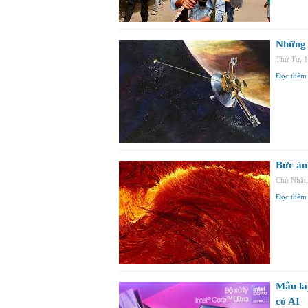
Những v
Thứ Tư, 
Đọc thêm
Bức ảnh
Chủ Nhật
Đọc thêm
Mẫu la
có AI