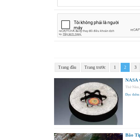
Trang đầu
Trang trước
1
2
3
NASA v
Thứ Năm,
Đọc thêm
Bão Ti