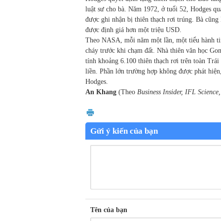
luật sư cho bà. Năm 1972, ở tuổi 52, Hodges qua
được ghi nhận bị thiên thạch rơi trúng. Bà cũng 
được định giá hơn một triệu USD.
Theo NASA, mỗi năm một lần, một tiểu hành tin
cháy trước khi chạm đất. Nhà thiên văn học Go
tính khoảng 6.100 thiên thạch rơi trên toàn Trá
liền. Phần lớn trường hợp không được phát hiện
Hodges.
An Khang
(Theo
Business Insider, IFL Science,
Gửi ý kiến của bạn
Tên của bạn