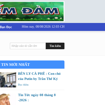
Hôm nay,
08/08/2026 12:03 CH
 Bạn Đọc
 TIN MỚI NHẤT
BÊN LY CÀ PHÊ : Con chó
của Putin by Trần Thế Kỷ
Đọc thêm
Tin Tức ngày 08 tháng 8
-2026 :