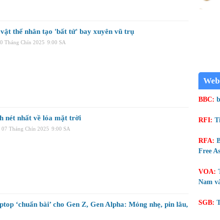
ật thể nhân tạo 'bất tử' bay xuyên vũ trụ
10 Tháng Chín 2025
9:00 SA
Web
BBC:
b
 nét nhất về lóa mặt trời
RFI:
T
, 07 Tháng Chín 2025
9:00 SA
RFA:
B
Free As
VOA:
Nam và
SGB:
T
ptop ‘chuẩn bài’ cho Gen Z, Gen Alpha: Mỏng nhẹ, pin lâu,