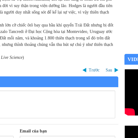
 đời vì suy thận trong viện dưỡng lão. Hodges là người đầu tiên
là người duy nhất sống sót để kể lại sự việc, vì vậy thiên thạch
h lớn cỡ chiếc ôtô bay qua bầu khí quyển Trái Đất nhưng bị đốt
nzalo Tancredi ở Đại học Cộng hòa tại Montevideo, Uruguay ước
i Đất mỗi năm, và khoảng 1.800 thiên thạch trong số đó trên đất
, nhưng thỉnh thoảng chúng vẫn thu hút sự chú ý như thiên thạch
 Live Science
)
VID
Trước
Sau
Email của bạn