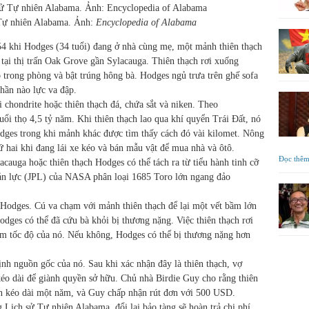
Tự nhiên Alabama. Ảnh:
Encyclopedia of Alabama
54 khi Hodges (34 tuổi) đang ở nhà cùng mẹ, một mảnh thiên thạch
tại thị trấn Oak Grove gần Sylacauga. Thiên thạch rơi xuống
 trong phòng và bật trúng hông bà. Hodges ngủ trưa trên ghế sofa
hần nào lực va đập.
 chondrite hoặc thiên thạch đá, chứa sắt và niken. Theo
tuổi thọ 4,5 tỷ năm. Khi thiên thạch lao qua khí quyển Trái Đất, nó
dges trong khi mảnh khác được tìm thấy cách đó vài kilomet. Nông
hai khi đang lái xe kéo và bán mẫu vật để mua nhà và ôtô.
Đọc thê
acauga hoặc thiên thạch Hodges có thể tách ra từ tiểu hành tinh cỡ
ản lực (JPL) của NASA phân loại 1685 Toro lớn ngang đảo
à Hodges. Cú va chạm với mảnh thiên thạch để lại một vết bầm lớn
odges có thể đã cứu bà khỏi bị thương nặng. Việc thiên thạch rơi
ậm tốc độ của nó. Nếu không, Hodges có thể bị thương nặng hơn
nh nguồn gốc của nó. Sau khi xác nhận đây là thiên thạch, vợ
kéo dài để giành quyền sở hữu. Chủ nhà Birdie Guy cho rằng thiên
iện kéo dài một năm, và Guy chấp nhận rút đơn với 500 USD.
 Lịch sử Tự nhiên Alabama, đổi lại bảo tàng sẽ hoàn trả chi phí