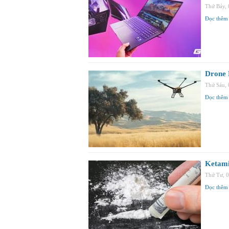
Thứ Bảy,
Đọc thêm
Drone M
Thứ Sáu,
Đọc thêm
Ketami
Thứ Tư, 
Đọc thêm