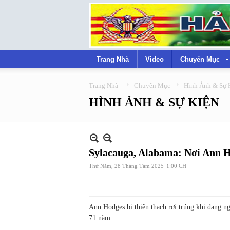
Trang Nhà
Video
Chuyên Mục
›
›
Trang Nhà
Chuyên Mục
Hình Ảnh & Sự 
HÌNH ẢNH & SỰ KIỆN
Sylacauga, Alabama: Nơi Ann Ho
Thứ Năm, 28 Tháng Tám 2025
1:00 CH
Ann Hodges bị thiên thạch rơi trúng khi đang n
71 năm.