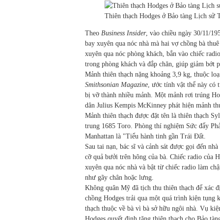
Thiên thạch Hodges ở Bảo tàng Lịch sử 
Theo
Business Insider
, vào chiều ngày 30/11/19
bay xuyên qua nóc nhà mà hai vợ chồng bà thuê 
xuyên qua nóc phòng khách, bắn vào chiếc radio
trong phòng khách và đắp chăn, giúp giảm bớt p
Mảnh thiên thạch nặng khoảng 3,9 kg, thuộc loại
Smithsonian Magazine
, ước tính vật thể này có 
bị vỡ thành nhiều mảnh. Một mảnh rơi trúng Ho
dân Julius Kempis McKinney phát hiện mảnh thứ 
Mảnh thiên thạch được đặt tên là thiên thạch Syl
trung 1685 Toro. Phòng thí nghiệm Sức đẩy Ph
Manhattan là "Tiểu hành tinh gần Trái Đất.
Sau tai nạn, bác sĩ và cảnh sát được gọi đến nh
cỡ quả bưởi trên hông của bà. Chiếc radio của H
xuyên qua nóc nhà và bật từ chiếc radio làm ch
như gãy chân hoặc lưng.
Không quân Mỹ đã tịch thu thiên thạch để xác đị
chồng Hodges trải qua một quá trình kiện tụng 
thạch thuộc về bà vì bà sở hữu ngôi nhà. Vụ k
Hodges quyết định tặng thiên thạch cho Bảo tàng