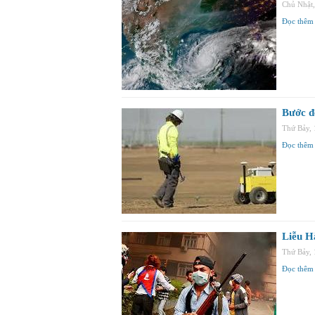
Chủ Nhật
Đọc thêm
Bước đ
Thứ Bảy,
Đọc thêm
Liễu H
Thứ Bảy,
Đọc thêm