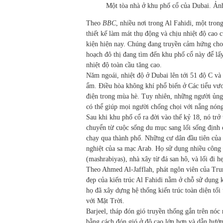
Một tòa nhà ở khu phố cổ của Dubai. Ản
Theo
BBC
, nhiều nơi trong Al Fahidi, một tron
thiết kế làm mát thụ động và chịu nhiệt độ cao 
kiện hiện nay. Chúng đang truyền cảm hứng cho
hoạch đô thị đang tìm đến khu phố cổ này để lấ
nhiệt độ toàn cầu tăng cao.
Năm ngoái, nhiệt độ ở Dubai lên tới 51 độ C và 
ẩm. Điều hòa không khí phổ biến ở Các tiểu v
điện trong mùa hè. Tuy nhiên, những người ủng
có thể giúp mọi người chống chọi với nắng nóng
Sau khi khu phố cổ ra đời vào thế kỷ 18, nó trở
chuyển từ cuộc sống du mục sang lối sống định
chạy qua thành phố. Những cư dân đầu tiên của 
nghiệt của sa mạc Arab. Họ sử dụng nhiều công n
(mashrabiyas), nhà xây từ đá san hô, và lối đi hẹ
Theo Ahmed Al-Jafflah, phát ngôn viên của T
đẹp của kiến trúc Al Fahidi nằm ở chỗ sử dụng k
họ đã xây dựng hệ thống kiến trúc toàn diện tối
với Mặt Trời.
Barjeel, tháp đón gió truyền thống gắn trên nóc
bằng cách đón gió ở độ cao lớn hơn và dẫn hướn