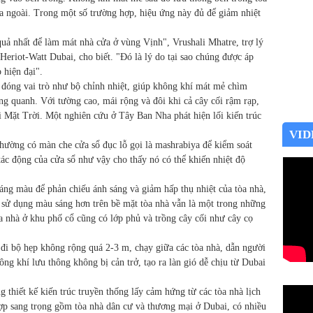
ra ngoài. Trong một số trường hợp, hiệu ứng này đủ để giảm nhiệt
uả nhất để làm mát nhà cửa ở vùng Vịnh", Vrushali Mhatre, trợ lý
c Heriot-Watt Dubai, cho biết. "Đó là lý do tại sao chúng được áp
 hiện đại".
g đóng vai trò như bộ chỉnh nhiệt, giúp không khí mát mẻ chìm
g quanh. Với tường cao, mái rộng và đôi khi cả cây cối rậm rạp,
ới Mặt Trời. Một nghiên cứu ở Tây Ban Nha phát hiện lối kiến trúc
VID
thường có màn che cửa sổ đục lỗ gọi là mashrabiya để kiểm soát
c động của cửa sổ như vậy cho thấy nó có thể khiến nhiệt độ
áng màu để phản chiếu ánh sáng và giảm hấp thụ nhiệt của tòa nhà,
 sử dụng màu sáng hơn trên bề mặt tòa nhà vẫn là một trong những
òa nhà ở khu phố cổ cũng có lớp phủ và trồng cây cối như cây cọ
 đi bộ hẹp không rộng quá 2-3 m, chạy giữa các tòa nhà, dẫn người
g khí lưu thông không bị cản trở, tạo ra làn gió dễ chịu từ Dubai
 thiết kế kiến trúc truyền thống lấy cảm hứng từ các tòa nhà lịch
ợp sang trọng gồm tòa nhà dân cư và thương mại ở Dubai, có nhiều