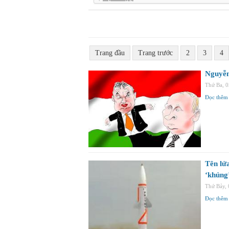
Trang đầu
Trang trước
2
3
4
Nguyễn
Thứ Ba, 
Đọc thêm
Tên lử
‘khủng
Thứ Bảy,
Đọc thêm