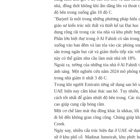
nhà, đồng thời không khí ấm dâng lên và thoát 
độ bên trong xuống gần 10 độ C.
"Barjeel là một trong những phương pháp hiệu q
giáo sư kiến trúc nội thất và thiết kế tại Đại họ
dụng rộng rãi trong các tòa nhà và khu phức hợp
Phần lớn biệt thự trong ở Al Fahidi có sân tron
xuống vào ban đêm và lan tỏa vào các phòng xun
sân trong ngăn bụi cát và giảm thiểu tiếp xúc v
này có thể giảm nhu cầu làm mát nhà tới 18%.
Ngoài ra, tường của những tòa nhà ở Al Fahidi 
ánh sáng. Một nghiên cứu năm 2024 mô phỏng tá
trong nhà giảm ít nhất 3 độ C.
Trong khi người Emiratis từng sử dụng san hô s
UAE hiện nay cấm khai thác san hô. Tuy nhiên,
cách tốt nhất để giảm nhiệt độ bên trong. Các t
cao giúp cung cấp bóng râm.
Một cơ chế làm mát thụ động khác là sikkas, lối
đi bộ đến không gian công cộng. Chúng giúp khôn
Creek.
Ngày nay, nhiều cấu trúc hiện đại ở UAE sử dụng
sử ở khu phố cổ. Madinat Jumeirah, khu phức h