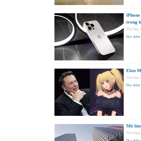
iPhone
trong 
Thứ Sáu,
Đọc thêm
Elon M
Thứ Sáu,
Đọc thêm
Mô hìn
Thứ Năm,
Đọc thêm