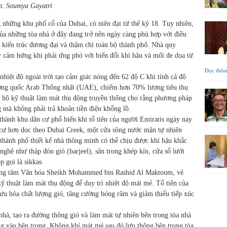
h:
Soumya Gayatri
g những khu phố cổ của Dubai, có niên đại từ thế kỷ 18. Tuy nhiên,
của những tòa nhà ở đây đang trở nên ngày càng phù hợp với điều
 kiến trúc đương đại và thậm chí toàn bộ thành phố. Nhà quy
y cảm hứng khi phải ứng phó với biến đổi khí hậu và mối đe dọa từ
Đọc thê
nhiệt độ ngoài trời tạo cảm giác nóng đến 62 độ C khi tính cả độ
ương quốc Arab Thống nhất (UAE), chiếm hơn 70% lượng tiêu thụ
 hộ kỹ thuật làm mát thụ động truyền thống cho rằng phương pháp
 mà không phải trả khoản tiền điện khổng lồ.
 thành khu dân cư phổ biến khi tổ tiên của người Emiratis ngày nay
 cư hơn dọc theo Dubai Creek, một cửa sông nước mặn tự nhiên
thành phố thiết kế nhà thông minh có thể chịu được khí hậu khắc
ghệ như tháp đón gió (barjeel), sân trong khép kín, cửa sổ lưới
p gọi là sikkas.
rung tâm Văn hóa Sheikh Mohammed bin Rashid Al Maktoum, vẻ
ỹ thuật làm mát thụ động để duy trì nhiệt độ mát mẻ. Tổ tiên của
 ưu hóa chất lượng gió, tăng cường bóng râm và giảm thiểu tiếp xúc
 nhà, tạo ra đường thông gió và làm mát tự nhiên bên trong tòa nhà
g vào bên trong. Không khí mát mẻ sau đó lưu thông bên trong tòa