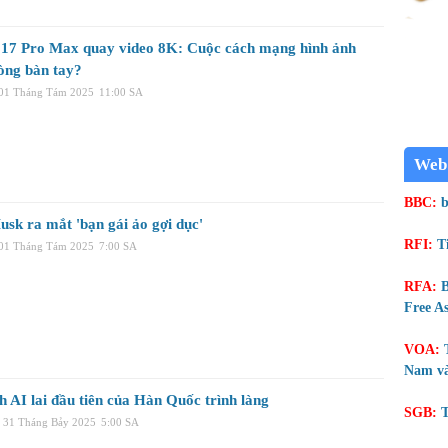
 17 Pro Max quay video 8K: Cuộc cách mạng hình ảnh
lòng bàn tay?
 01 Tháng Tám 2025
11:00 SA
Web
BBC:
b
usk ra mắt 'bạn gái ảo gợi dục'
RFI:
T
 01 Tháng Tám 2025
7:00 SA
RFA:
B
Free As
VOA:
Nam và
h AI lai đầu tiên của Hàn Quốc trình làng
SGB:
T
 31 Tháng Bảy 2025
5:00 SA