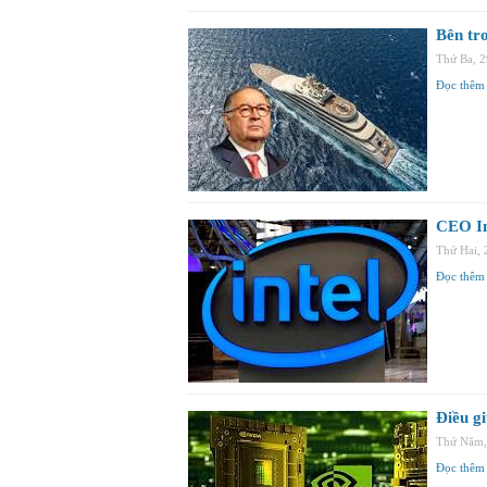
Bên tr
Thứ Ba, 
Đọc thêm
CEO In
Thứ Hai,
Đọc thêm
Điều g
Thứ Năm,
Đọc thêm