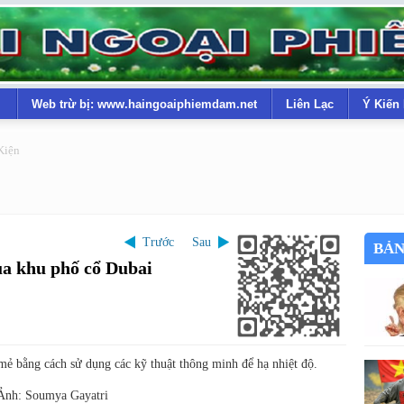
Web trừ bị: www.haingoaiphiemdam.net
Liên Lạc
Ý Kiến
Kiện
Trước
Sau
BẢN
ủa khu phố cổ Dubai
ẻ bằng cách sử dụng các kỹ thuật thông minh để hạ nhiệt độ.