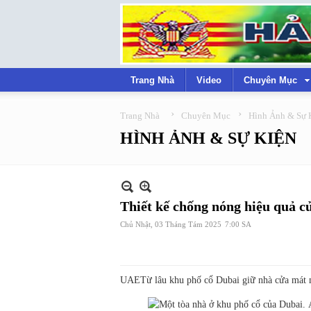
Trang Nhà
Video
Chuyên Mục
›
›
Trang Nhà
Chuyên Mục
Hình Ảnh & Sự 
HÌNH ẢNH & SỰ KIỆN
Thiết kế chống nóng hiệu quả c
Chủ Nhật, 03 Tháng Tám 2025
7:00 SA
UAE
Từ lâu khu phố cổ Dubai giữ nhà cửa mát m