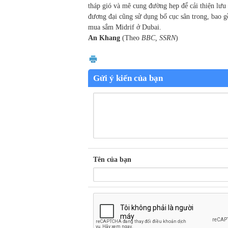
tháp gió và mê cung đường hẹp để cải thiện lưu 
đương đại cũng sử dụng bố cục sân trong, bao
mua sắm Midrif ở Dubai.
An Khang
(Theo
BBC, SSRN
)
Gửi ý kiến của bạn
Tên của bạn