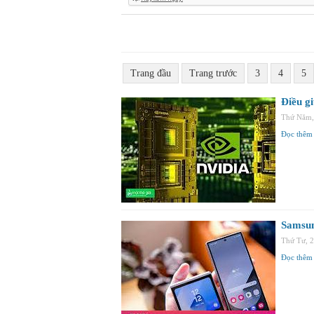
Trang đầu
Trang trước
3
4
5
Điều g
Thứ Năm,
Đọc thêm
Samsun
Thứ Tư, 
Đọc thêm