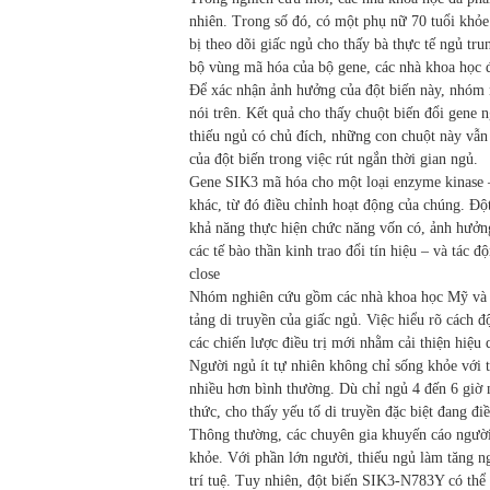
nhiên. Trong số đó, có một phụ nữ 70 tuổi khỏe
bị theo dõi giấc ngủ cho thấy bà thực tế ngủ tru
bộ vùng mã hóa của bộ gene, các nhà khoa học 
Để xác nhận ảnh hưởng của đột biến này, nhóm 
nói trên. Kết quả cho thấy chuột biến đổi gene
thiếu ngủ có chủ đích, những con chuột này vẫn
của đột biến trong việc rút ngắn thời gian ngủ.
Gene SIK3 mã hóa cho một loại enzyme kinase –
khác, từ đó điều chỉnh hoạt động của chúng. Độ
khả năng thực hiện chức năng vốn có, ảnh hưởng 
các tế bào thần kinh trao đổi tín hiệu – và tác đ
close
Nhóm nghiên cứu gồm các nhà khoa học Mỹ và Tr
tảng di truyền của giấc ngủ. Việc hiểu rõ cách
các chiến lược điều trị mới nhằm cải thiện hiệu 
Người ngủ ít tự nhiên không chỉ sống khỏe với
nhiều hơn bình thường. Dù chỉ ngủ 4 đến 6 giờ
thức, cho thấy yếu tố di truyền đặc biệt đang đi
Thông thường, các chuyên gia khuyến cáo người
khỏe. Với phần lớn người, thiếu ngủ làm tăng n
trí tuệ. Tuy nhiên, đột biến SIK3-N783Y có thể