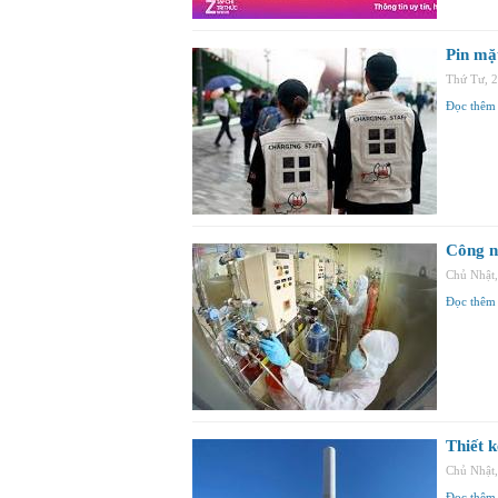
Pin mặ
Thứ Tư, 
Đọc thêm
Công n
Chủ Nhật
Đọc thêm
Thiết k
Chủ Nhật
Đọc thêm