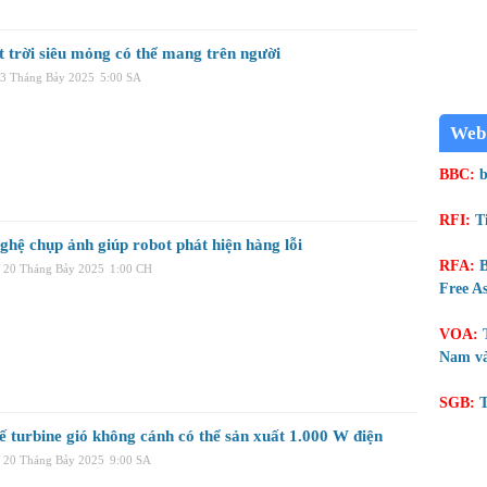
t trời siêu mỏng có thể mang trên người
23 Tháng Bảy 2025
5:00 SA
Web
BBC:
b
RFI:
T
ghệ chụp ảnh giúp robot phát hiện hàng lỗi
RFA:
B
, 20 Tháng Bảy 2025
1:00 CH
Free As
VOA:
Nam và
SGB:
T
ế turbine gió không cánh có thể sản xuất 1.000 W điện
, 20 Tháng Bảy 2025
9:00 SA