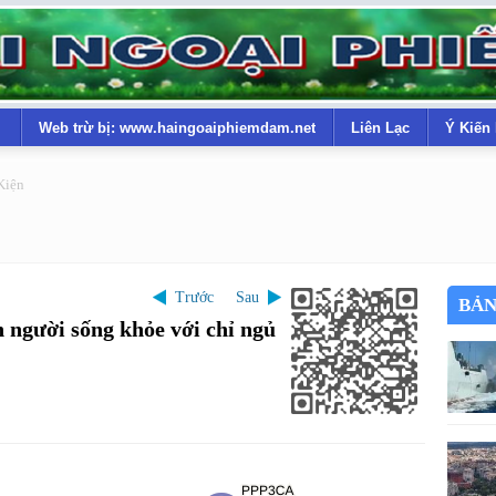
Web trừ bị: www.haingoaiphiemdam.net
Liên Lạc
Ý Kiến
Kiện
Trước
Sau
BẢN
n người sống khỏe với chỉ ngủ