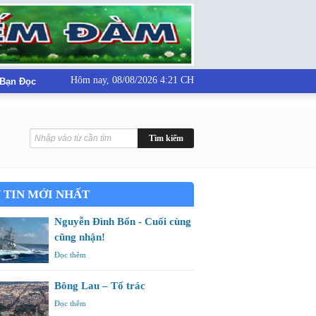
Hôm nay,
08/08/2026 4:21 CH
 Bạn Đọc
 TIN MỚI NHẤT
Nguyễn Đình Bổn - Cuối cùng
cũng nhận!
Đọc thêm
Bông Lau – Tổ trác
Đọc thêm