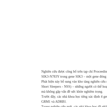
Nghiên cứu được công bố trên tạp chí Proceedi
SIK3-N783Y trong gene SIK3 – một gene đóng va
Phát hiện này bổ sung vào kho tàng nghiên cứu 
Short Sleepers - NSS) – những người có thể hoạ
mà không gặp vấn đề sức khỏe nghiêm trọng.
Trước đây, các nhà khoa học từng xác định 4 
GRM1 và ADRB1.
Trong nghiên cứu mới, các nhà khoa học đã phâ