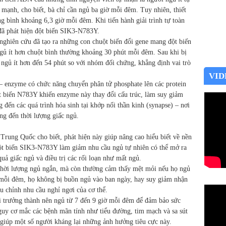
 mạnh, cho biết, bà chỉ cần ngủ ba giờ mỗi đêm. Tuy nhiên, thiết
ng bình khoảng 6,3 giờ mỗi đêm. Khi tiến hành giải trình tự toàn
đã phát hiện đột biến SIK3-N783Y.
nghiên cứu đã tạo ra những con chuột biến đổi gene mang đột biến
 ngủ ít hơn chuột bình thường khoảng 30 phút mỗi đêm. Sau khi bị
 ngủ ít hơn đến 54 phút so với nhóm đối chứng, khẳng định vai trò
VID
 enzyme có chức năng chuyển phân tử phosphate lên các protein
t biến N783Y khiến enzyme này thay đổi cấu trúc, làm suy giảm
đến các quá trình hóa sinh tại khớp nối thần kinh (synapse) – nơi
ộng đến thời lượng giấc ngủ.
ung Quốc cho biết, phát hiện này giúp nâng cao hiểu biết về nền
 đột biến SIK3-N783Y làm giảm nhu cầu ngủ tự nhiên có thể mở ra
quả giấc ngủ và điều trị các rối loạn như mất ngủ.
 thời lượng ngủ ngắn, mà còn thường cảm thấy mệt mỏi nếu họ ngủ
 mỗi đêm, họ không bị buồn ngủ vào ban ngày, hay suy giảm nhận
ều chỉnh nhu cầu nghỉ ngơi của cơ thể.
 trưởng thành nên ngủ từ 7 đến 9 giờ mỗi đêm để đảm bảo sức
guy cơ mắc các bệnh mãn tính như tiểu đường, tim mạch và sa sút
 giúp một số người kháng lại những ảnh hưởng tiêu cực này.