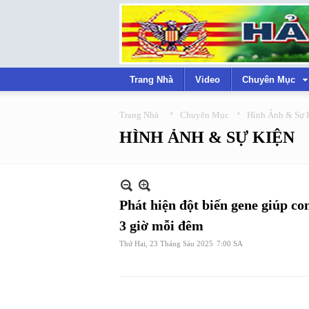
Trang Nhà
Video
Chuyên Mục
›
›
Trang Nhà
Chuyên Mục
Hình Ảnh & Sự 
HÌNH ẢNH & SỰ KIỆN
Phát hiện đột biến gene giúp co
3 giờ mỗi đêm
Thứ Hai, 23 Tháng Sáu 2025
7:00 SA