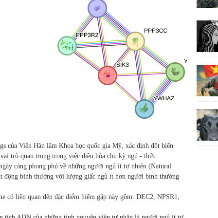
ngs của Viện Hàn lâm Khoa học quốc gia Mỹ, xác định đột biến
i trò quan trọng trong việc điều hòa chu kỳ ngủ - thức.
ngày càng phong phú về những người ngủ ít tự nhiên (Natural
t động bình thường với lượng giấc ngủ ít hơn người bình thường
gene có liên quan đến đặc điểm hiếm gặp này gồm: DEC2, NPSR1,
n tích ADN của những tình nguyện viên tự nhận là người ngủ ít tự