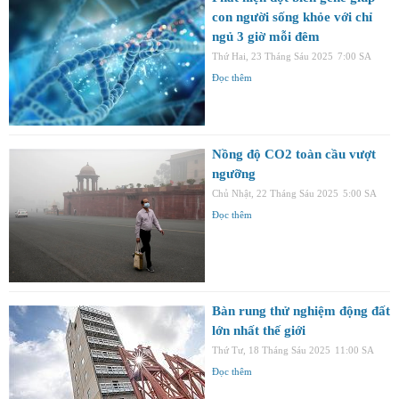
con người sống khỏe với chỉ
ngủ 3 giờ mỗi đêm
Thứ Hai, 23 Tháng Sáu 2025
7:00 SA
Đọc thêm
Nồng độ CO2 toàn cầu vượt
ngưỡng
Chủ Nhật, 22 Tháng Sáu 2025
5:00 SA
Đọc thêm
Bàn rung thử nghiệm động đất
lớn nhất thế giới
Thứ Tư, 18 Tháng Sáu 2025
11:00 SA
Đọc thêm