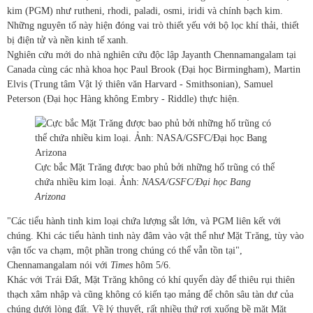
kim (PGM) như rutheni, rhodi, paladi, osmi, iridi và chính bạch kim.
Những nguyên tố này hiện đóng vai trò thiết yếu với bộ lọc khí thải, thiết
bị điện tử và nền kinh tế xanh.
Nghiên cứu mới do nhà nghiên cứu độc lập Jayanth Chennamangalam tại
Canada cùng các nhà khoa học Paul Brook (Đại học Birmingham), Martin
Elvis (Trung tâm Vật lý thiên văn Harvard - Smithsonian), Samuel
Peterson (Đại học Hàng không Embry - Riddle) thực hiện.
Cực bắc Mặt Trăng được bao phủ bởi những hố trũng có thể
chứa nhiều kim loại. Ảnh:
NASA/GSFC/Đại học Bang
Arizona
"Các tiểu hành tinh kim loại chứa lượng sắt lớn, và PGM liên kết với
chúng. Khi các tiểu hành tinh này đâm vào vật thể như Mặt Trăng, tùy vào
vận tốc va chạm, một phần trong chúng có thể vẫn tồn tại",
Chennamangalam nói với
Times
hôm 5/6.
Khác với Trái Đất, Mặt Trăng không có khí quyển dày để thiêu rụi thiên
thạch xâm nhập và cũng không có kiến tạo mảng để chôn sâu tàn dư của
chúng dưới lòng đất. Về lý thuyết, rất nhiều thứ rơi xuống bề mặt Mặt