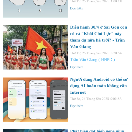
Thứ Tư, 25 Tháng Sáu 2025
1:00 CH
Đọc thêm
Diễn hành 30/4 ở Sài Gòn còn
có cả "Khối Chủ Lực" này
tham dự nữa hả trời? - Trần
Văn Giang
Thứ Tư, 25 Tháng Sáu 2025
6:20 SA
Trần Văn Giang ( HNPD )
Đọc thêm
Người dùng Android có thể sử
dụng AI hoàn toàn không cần
Internet
Thứ Ba, 24 Tháng Sáu 2025
9:00 SA
Đọc thêm
Phát hiện đột biến gene giúp