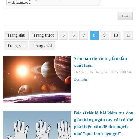
Trang đầu
Trang trước
5
6
7
8
9
10
11
Trang sau
Trang cuối
Siêu bản đồ vũ trụ lần đầu
xuất hiện
Thứ Năm, 26 Tháng Sáu 2025
7:00 SA
Đọc thêm
Bác sĩ tiết lộ bài kiểm tra đơn
giản bằng ngón tay cái có thể
phát hiện vấn đề tim mạch
như "quả bom hẹn giờ"