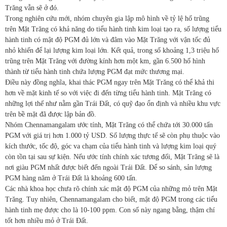
Trăng vẫn sẽ ở đó.
Trong nghiên cứu mới, nhóm chuyên gia lập mô hình về tỷ lệ hố trũng
trên Mặt Trăng có khả năng do tiểu hành tinh kim loại tạo ra, số lượng tiểu
hành tinh có mật độ PGM đủ lớn và đâm vào Mặt Trăng với vận tốc đủ
nhỏ khiến để lại lượng kim loại lớn. Kết quả, trong số khoảng 1,3 triệu hố
trũng trên Mặt Trăng với đường kính hơn một km, gần 6.500 hố hình
thành từ tiểu hành tinh chứa lượng PGM đạt mức thương mại.
Điều này đồng nghĩa, khai thác PGM ngay trên Mặt Trăng có thể khả thi
hơn về mặt kinh tế so với việc đi đến từng tiểu hành tinh. Mặt Trăng có
những lợi thế như nằm gần Trái Đất, có quỹ đạo ổn định và nhiều khu vực
trên bề mặt đã được lập bản đồ.
Nhóm Chennamangalam ước tính, Mặt Trăng có thể chứa tới 30.000 tấn
PGM với giá trị hơn 1.000 tỷ USD. Số lượng thực tế sẽ còn phụ thuộc vào
kích thước, tốc độ, góc va chạm của tiểu hành tinh và lượng kim loại quý
còn tồn tại sau sự kiện. Nếu ước tính chính xác tương đối, Mặt Trăng sẽ là
nơi giàu PGM nhất được biết đến ngoài Trái Đất. Để so sánh, sản lượng
PGM hàng năm ở Trái Đất là khoảng 600 tấn.
Các nhà khoa học chưa rõ chính xác mật độ PGM của những mỏ trên Mặt
Trăng. Tuy nhiên, Chennamangalam cho biết, mật độ PGM trong các tiểu
hành tinh mẹ được cho là 10-100 ppm. Con số này ngang bằng, thậm chí
tốt hơn nhiều mỏ ở Trái Đất.