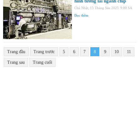
hình tương lai ngành chip
Chủ Nhật, 15 Tháng Sáu 2025
9:00 SA
Đọc thêm
Trang đầu
Trang trước
5
6
7
8
9
10
11
Trang sau
Trang cuối