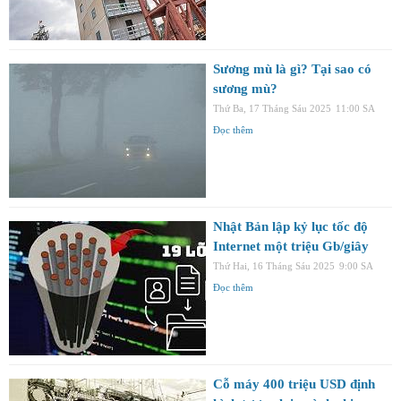
Sương mù là gì? Tại sao có
sương mù?
Thứ Ba, 17 Tháng Sáu 2025
11:00 SA
Đọc thêm
Nhật Bản lập kỷ lục tốc độ
Internet một triệu Gb/giây
Thứ Hai, 16 Tháng Sáu 2025
9:00 SA
Đọc thêm
Cỗ máy 400 triệu USD định