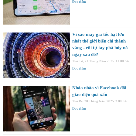
Đọc thêm
Vì sao máy gia tốc hạt lớn
nhất thế giới biến chì thành
vàng - rồi tự tay phá hủy nó
ngay sau đó?
Thứ Tư, 21 Tháng Năm 2025
11:00 SA
Đọc thêm
Nháo nhào vì Facebook đổi
giao diện quá xấu
Thứ Ba, 20 Tháng Năm 2025
3:00 SA
Đọc thêm