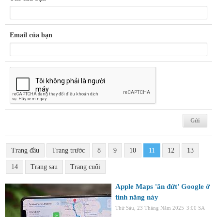
Email của bạn
Trang đầu
Trang trước
8
9
10
11
12
13
14
Trang sau
Trang cuối
Apple Maps 'ăn đứt' Google ở
tính năng này
Thứ Sáu, 23 Tháng Năm 2025
3:00 SA