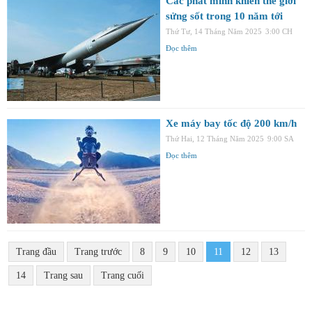
Các phát minh khiến thế giới
sửng sốt trong 10 năm tới
Thứ Tư, 14 Tháng Năm 2025
3:00 CH
Đọc thêm
Xe máy bay tốc độ 200 km/h
Thứ Hai, 12 Tháng Năm 2025
9:00 SA
Đọc thêm
Trang đầu
Trang trước
8
9
10
11
12
13
14
Trang sau
Trang cuối