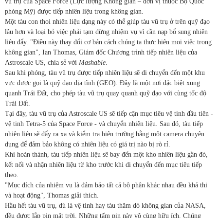
vũ trụ của Space Force (Lực lượng Không gian – đơn vị thuộc Bộ Quốc
phòng Mỹ) được tiếp nhiên liệu trong không gian.
Một tàu con thoi nhiên liệu dạng này có thể giúp tàu vũ trụ ở trên quỹ đạo
lâu hơn và loại bỏ việc phải tạm dừng nhiệm vụ vì cần nạp bổ sung nhiên
liệu đẩy. "Điều này thay đổi cơ bản cách chúng ta thực hiện mọi việc trong
không gian", Ian Thomas, Giám đốc Chương trình tiếp nhiên liệu của
Astroscale US, chia sẻ với
Mashable
.
Sau khi phóng, tàu vũ trụ được tiếp nhiên liệu sẽ di chuyển đến một khu
vực được gọi là quỹ đạo địa tĩnh (GEO). Đây là một nơi đặc biệt xung
quanh Trái Đất, cho phép tàu vũ trụ quay quanh quỹ đạo với cùng tốc độ
Trái Đất.
Tại đây, tàu vũ trụ của Astroscale US sẽ tiếp cận mục tiêu vệ tinh đầu tiên -
vệ tinh Tetra-5 của Space Force - và chuyển nhiên liệu. Sau đó, tàu tiếp
nhiên liệu sẽ đẩy ra xa và kiểm tra hiện trường bằng một camera chuyên
dụng để đảm bảo không có nhiên liệu có giá trị nào bị rò rỉ.
Khi hoàn thành, tàu tiếp nhiên liệu sẽ bay đến một kho nhiên liệu gần đó,
kết nối và nhận nhiên liệu từ kho trước khi di chuyển đến mục tiêu tiếp
theo.
"Mục đích của nhiệm vụ là đảm bảo tất cả bộ phận khác nhau đều khả thi
và hoạt động", Thomas giải thích.
Hầu hết tàu vũ trụ, dù là vệ tinh hay tàu thăm dò không gian của NASA,
đều được lắp pin mặt trời. Những tấm pin này vô cùng hữu ích. Chúng