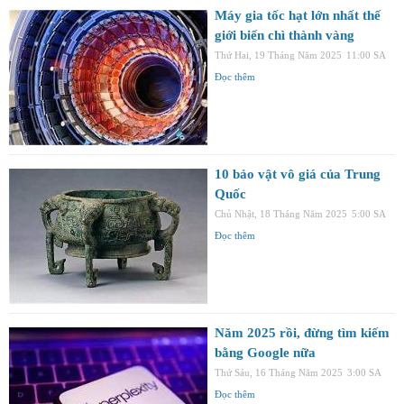
Máy gia tốc hạt lớn nhất thế
giới biến chì thành vàng
Thứ Hai, 19 Tháng Năm 2025
11:00 SA
Đọc thêm
10 bảo vật vô giá của Trung
Quốc
Chủ Nhật, 18 Tháng Năm 2025
5:00 SA
Đọc thêm
Năm 2025 rồi, đừng tìm kiếm
bằng Google nữa
Thứ Sáu, 16 Tháng Năm 2025
3:00 SA
Đọc thêm