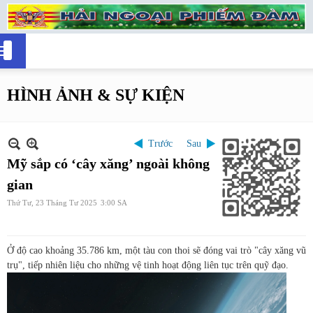
HÌNH ẢNH & SỰ KIỆN
Trước
Sau
Mỹ sắp có ‘cây xăng’ ngoài không
gian
Thứ Tư, 23 Tháng Tư 2025
3:00 SA
Ở độ cao khoảng 35.786 km, một tàu con thoi sẽ đóng vai trò "cây xăng vũ
trụ", tiếp nhiên liệu cho những vệ tinh hoạt động liên tục trên quỹ đạo.