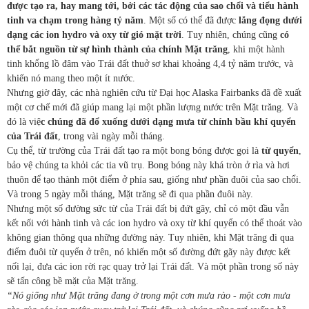
được tạo ra, hay mang tới, bởi các tác động của sao chổi và tiểu hành
tinh va chạm trong hàng tỷ năm
. Một số có thể đã được
lắng đọng dưới
dạng các ion hydro và oxy từ gió mặt trời
. Tuy nhiên, chúng cũng
có
thể bắt nguồn từ sự hình thành của chính Mặt trăng
, khi một hành
tinh khổng lồ đâm vào Trái đất thuở sơ khai khoảng 4,4 tỷ năm trước, và
khiến nó mang theo một ít nước.
Nhưng giờ đây, các nhà nghiên cứu từ Đại học Alaska Fairbanks đã đề xuất
một cơ chế mới đã giúp mang lại một phần lượng nước trên Mặt trăng. Và
đó là việ
c chúng đã đổ xuống dưới dạng mưa từ chính bầu khí quyển
của Trái đất
, trong vài ngày mỗi tháng.
Cụ thể, từ trường của Trái đất tạo ra một bong bóng được gọi là
từ quyển
,
bảo vệ chúng ta khỏi các tia vũ trụ. Bong bóng này khá tròn ở rìa và hơi
thuôn để tạo thành một điểm ở phía sau, giống như phần đuôi của sao chổi.
Và trong 5 ngày mỗi tháng, Mặt trăng sẽ đi qua phần đuôi này.
Nhưng một số đường sức từ của Trái đất bị đứt gãy, chỉ có một đầu vẫn
kết nối với hành tinh và các ion hydro và oxy từ khí quyển có thể thoát vào
không gian thông qua những đường này. Tuy nhiên, khi Mặt trăng đi qua
điểm đuôi từ quyển ở trên, nó khiến một số đường đứt gãy này được kết
nối lại, đưa các ion rời rạc quay trở lại Trái đất. Và một phần trong số này
sẽ tấn công bề mặt của Mặt trăng.
“Nó giống như Mặt trăng đang ở trong một cơn mưa rào - một cơn mưa