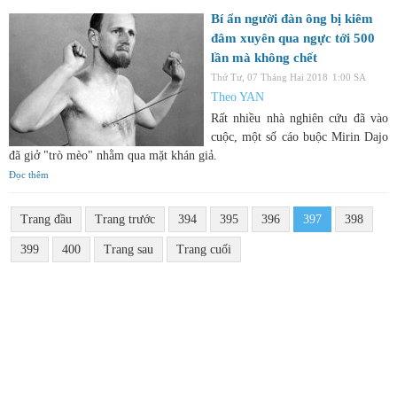
Bí ẩn người đàn ông bị kiêm
đâm xuyên qua ngực tới 500
lần mà không chết
Thứ Tư, 07 Tháng Hai 2018
1:00 SA
Theo YAN
Rất nhiều nhà nghiên cứu đã vào
cuộc, một số cáo buộc Mirin Dajo
đã giở "trò mèo" nhằm qua mặt khán giả.
Đọc thêm
Trang đầu
Trang trước
394
395
396
397
398
399
400
Trang sau
Trang cuối