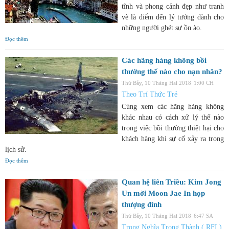
tĩnh và phong cảnh đẹp như tranh
vẽ là điểm đến lý tưởng dành cho
những người ghét sự ồn ào.
Đọc thêm
Các hãng hàng không bồi
thường thế nào cho nạn nhân?
Thứ Bảy, 10 Tháng Hai 2018
1:00 CH
Theo Trí Thức Trẻ
Cùng xem các hãng hàng không
khác nhau có cách xử lý thế nào
trong việc bồi thường thiệt hại cho
khách hàng khi sự cố xảy ra trong
lịch sử.
Đọc thêm
Quan hệ liên Triều: Kim Jong
Un mời Moon Jae In họp
thượng đỉnh
Thứ Bảy, 10 Tháng Hai 2018
6:47 SA
Trọng Nghĩa Trọng Thành ( RFI )