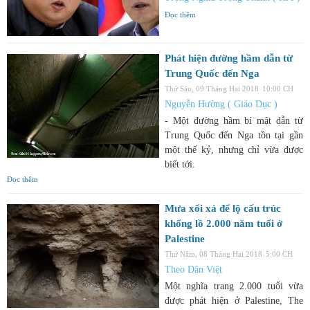
Đọc thêm
Phát hiện đường hầm dẫn từ
Trung Quốc đến Nga
Thứ Sáu, 09 Tháng Hai 2018
10:00 CH
Nguyễn Hường ( Giáo Dục )
- Một đường hầm bí mật dẫn từ
Trung Quốc đến Nga tồn tại gần
một thế kỷ, nhưng chỉ vừa được
biết tới.
Đọc thêm
Mưa xối xả để lộ cấu trúc
khổng lồ 2.000 năm tuổi ở
Palestine
Thứ Năm, 08 Tháng Hai 2018
5:00 CH
Theo Dân Việt
Một nghĩa trang 2.000 tuổi vừa
được phát hiện ở Palestine, The