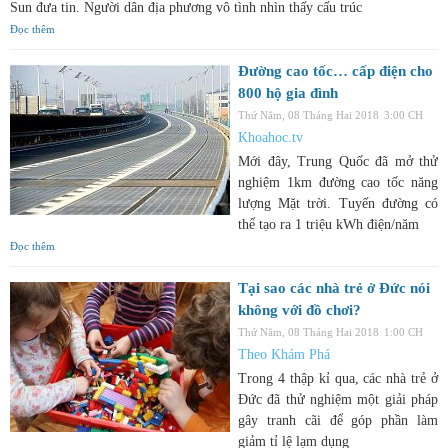
Sun đưa tin. Người dân địa phương vô tình nhìn thấy cấu trúc
Đọc thêm
Đường cao tốc… cấp điện cho
800 hộ gia đình
Thứ Năm, 08 Tháng Hai 2018
3:00 CH
Khoahoc.tv
Mới đây, Trung Quốc đã mở thử
nghiệm 1km đường cao tốc năng
lượng Mặt trời. Tuyến đường có
thể tạo ra 1 triệu kWh điện/năm
Đọc thêm
Tại sao các nhà trẻ ở Đức nói
không với đồ chơi?
Thứ Năm, 08 Tháng Hai 2018
1:00 CH
Theo Khám Phá
Trong 4 thập kỉ qua, các nhà trẻ ở
Đức đã thử nghiệm một giải pháp
gây tranh cãi để góp phần làm
giảm tỉ lệ lạm dụng