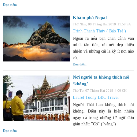
Đọc thêm
Khám phá Nepal
Thứ Năm, 08 Tháng Hai 2018
11:59 SA
Trịnh Thanh Thủy ( Báo Trẻ )
Ngoài ra nếu bạn chán cảnh văn
minh tân tiến, ưa nét đẹp thiên
nhiên và những cái lạ kỳ ít nơi nào
có,
Đọc thêm
Nơi người ta không thích nói
‘không’
Thứ Tư, 07 Tháng Hai 2018
4:00 CH
Laurel Tuohy BBC Travel
Người Thái Lan không thích nói
không. Điều này là hiển nhiên
ngay cả trong những từ ngữ đơn
giản nhất: "Có" ("vâng")
Đọc thêm