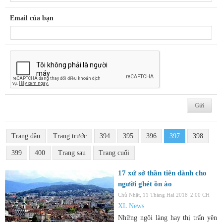
Email của bạn
Trang đầu
Trang trước
394
395
396
397
398
399
400
Trang sau
Trang cuối
17 xứ sở thần tiên dành cho
người ghét ồn ào
Chủ Nhật, 11 Tháng Hai 2018
2:00 CH
XL News
Những ngôi làng hay thị trấn yên