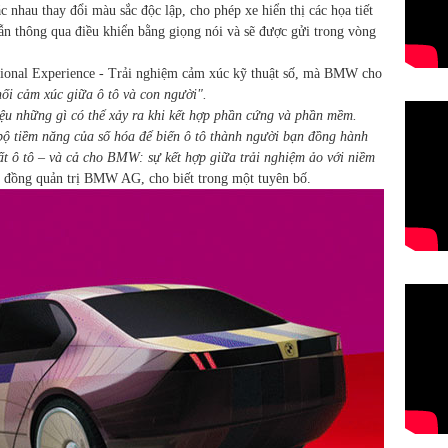
nhau thay đổi màu sắc độc lập, cho phép xe hiển thị các họa tiết
ẫn thông qua điều khiển bằng giọng nói và sẽ được gửi trong vòng
motional Experience - Trải nghiệm cảm xúc kỹ thuật số, mà BMW cho
nối cảm xúc giữa ô tô và con người".
ệu những gì có thể xảy ra khi kết hợp phần cứng và phần mềm.
 bộ tiềm năng của số hóa để biến ô tô thành người bạn đồng hành
ất ô tô – và cả cho BMW: sự kết hợp giữa trải nghiệm ảo với niềm
i đồng quản trị BMW AG, cho biết trong một tuyên bố.