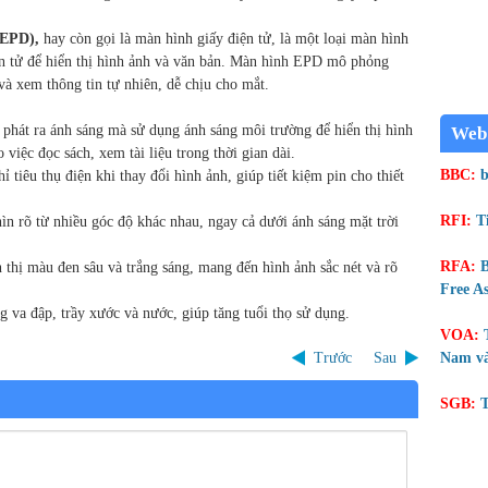
(EPD),
hay còn gọi là màn hình giấy điện tử, là một loại màn hình
ện tử để hiển thị hình ảnh và văn bản. Màn hình EPD mô phỏng
và xem thông tin tự nhiên, dễ chịu cho mắt.
hát ra ánh sáng mà sử dụng ánh sáng môi trường để hiển thị hình
Web
việc đọc sách, xem tài liệu trong thời gian dài.
BBC:
b
 tiêu thụ điện khi thay đổi hình ảnh, giúp tiết kiệm pin cho thiết
RFI:
T
n rõ từ nhiều góc độ khác nhau, ngay cả dưới ánh sáng mặt trời
RFA:
B
hị màu đen sâu và trắng sáng, mang đến hình ảnh sắc nét và rõ
Free As
va đập, trầy xước và nước, giúp tăng tuổi thọ sử dụng.
VOA:
Trước
Sau
Nam và
SGB:
T