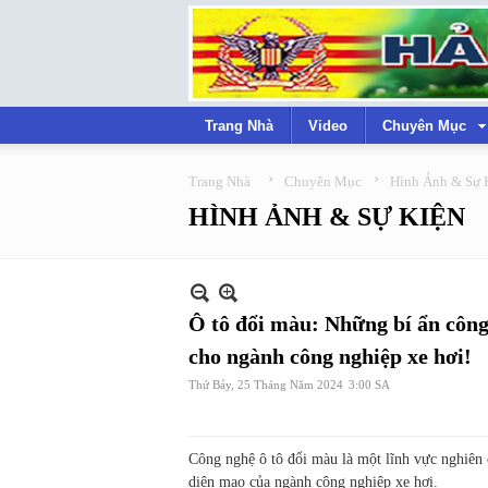
Trang Nhà
Video
Chuyên Mục
›
›
Trang Nhà
Chuyên Mục
Hình Ảnh & Sự 
HÌNH ẢNH & SỰ KIỆN
Ô tô đổi màu: Những bí ẩn công
cho ngành công nghiệp xe hơi!
Thứ Bảy, 25 Tháng Năm 2024
3:00 SA
Công nghệ ô tô đổi màu là một lĩnh vực nghiên
diện mạo của ngành công nghiệp xe hơi.