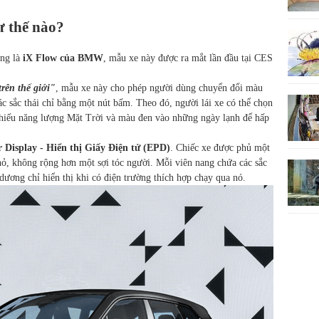
ư thế nào?
ng là
iX Flow của BMW
, mẫu xe này được ra mắt lần đầu tại CES
rên thế giới"
, mẫu xe này cho phép người dùng chuyển đổi màu
ác sắc thái chỉ bằng một nút bấm. Theo đó, người lái xe có thể chọn
hiếu năng lượng Mặt Trời và màu đen vào những ngày lạnh để hấp
 Display - Hiển thị Giấy Điện tử (EPD)
. Chiếc xe được phủ một
nhỏ, không rộng hơn một sợi tóc người. Mỗi viên nang chứa các sắc
n dương chỉ hiển thị khi có điện trường thích hợp chạy qua nó.