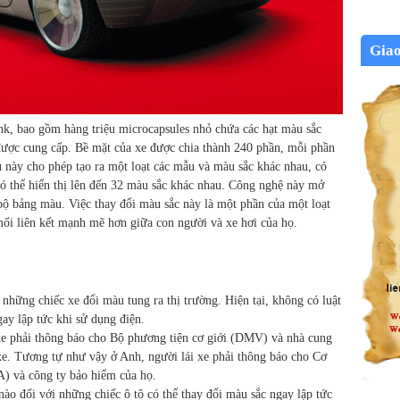
Gia
nk, bao gồm hàng triệu microcapsules nhỏ chứa các hạt màu sắc
 được cung cấp. Bề mặt của xe được chia thành 240 phần, mỗi phần
u này cho phép tạo ra một loạt các mẫu và màu sắc khác nhau, có
có thể hiển thị lên đến 32 màu sắc khác nhau. Công nghệ này mở
bộ bảng màu. Việc thay đổi màu sắc này là một phần của một loạt
ối liên kết mạnh mẽ hơn giữa con người và xe hơi của họ.
 những chiếc xe đổi màu tung ra thị trường. Hiện tại, không có luật
ay lập tức khi sử dụng điện.
xe phải thông báo cho Bộ phương tiện cơ giới (DMV) và nhà cung
xe. Tương tự như vậy ở Anh, người lái xe phải thông báo cho Cơ
A) và công ty bảo hiểm của họ.
ào đối với những chiếc ô tô có thể thay đổi màu sắc ngay lập tức