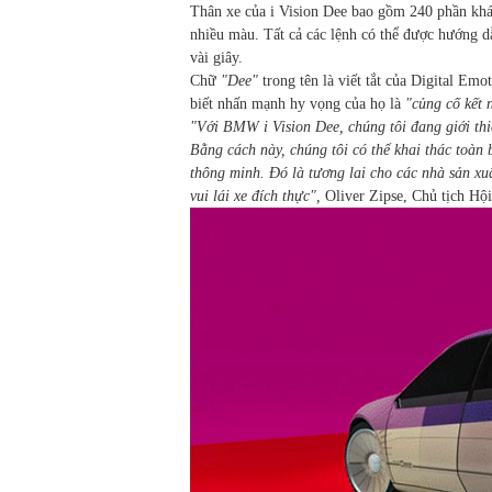
Thân xe của i Vision Dee bao gồm 240 phần khác 
nhiều màu. Tất cả các lệnh có thể được hướng d
vài giây.
Chữ
"Dee"
trong tên là viết tắt của Digital E
biết nhấn mạnh hy vọng của họ là
"củng cố kết 
"Với BMW i Vision Dee, chúng tôi đang giới thi
Bằng cách này, chúng tôi có thể khai thác toàn
thông minh. Đó là tương lai cho các nhà sản xu
vui lái xe đích thực",
Oliver Zipse, Chủ tịch Hộ