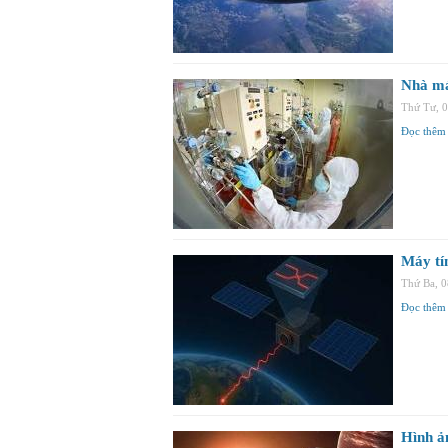
Nhà máy
Thứ Tư, 
Đọc thêm
Máy tí
Thứ Ba, 
Đọc thêm
Hình ản