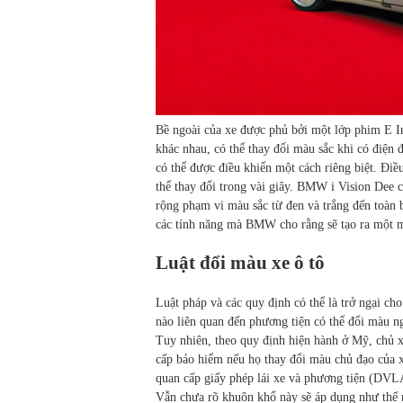
Bề ngoài của xe được phủ bởi một lớp phim E I
khác nhau, có thể thay đổi màu sắc khi có điện
có thể được điều khiển một cách riêng biệt. Điề
thể thay đổi trong vài giây. BMW i Vision Dee 
rộng phạm vi màu sắc từ đen và trắng đến toàn 
các tính năng mà BMW cho rằng sẽ tạo ra một m
Luật đổi màu xe ô tô
Luật pháp và các quy định có thể là trở ngại cho
nào liên quan đến phương tiện có thể đổi màu ng
Tuy nhiên, theo quy định hiện hành ở Mỹ, chủ 
cấp bảo hiểm nếu họ thay đổi màu chủ đạo của 
quan cấp giấy phép lái xe và phương tiện (DVL
Vẫn chưa rõ khuôn khổ này sẽ áp dụng như thế n