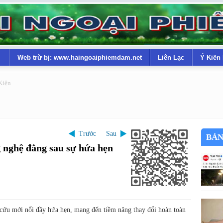
Web trừ bị: www.haingoaiphiemdam.net
Liên Lạc
Ý Kiến
Kiện
Trước
Sau
BẢN
 nghệ đằng sau sự hứa hẹn
 cứu mới nổi đầy hứa hẹn, mang đến tiềm năng thay đổi hoàn toàn