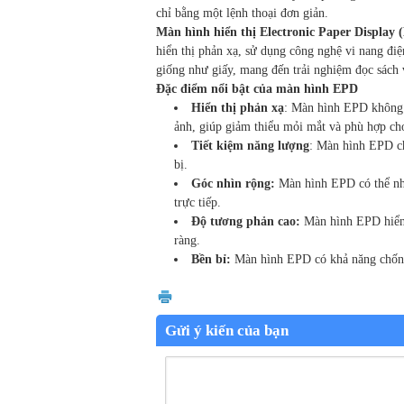
chỉ bằng một lệnh thoại đơn giản.
Màn hình hiển thị Electronic Paper Display 
hiển thị phản xạ, sử dụng công nghệ vi nang đi
giống như giấy, mang đến trải nghiệm đọc sách 
Đặc điểm nổi bật của màn hình EPD
Hiển thị phản xạ
: Màn hình EPD không p
ảnh, giúp giảm thiểu mỏi mắt và phù hợp cho 
Tiết kiệm năng lượng
: Màn hình EPD chỉ
bị.
Góc nhìn rộng:
Màn hình EPD có thể nhì
trực tiếp.
Độ tương phản cao:
Màn hình EPD hiển t
ràng.
Bền bỉ:
Màn hình EPD có khả năng chống 
Gửi ý kiến của bạn