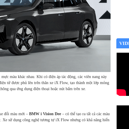
VID
i mực màu khác nhau. Khi có điện áp tác động, các viên nang này
điện tử được phủ lên trên thân xe iX Flow, tạo thành một lớp mỏng
 thông qua ứng dụng điện thoại hoặc nút bấm trên xe.
xe đổi màu mới –
BMW i Vision Dee
– có thể tạo ra tất cả các màu
c. Xe sử dụng công nghệ tương tự iX Flow nhưng có khả năng hiển