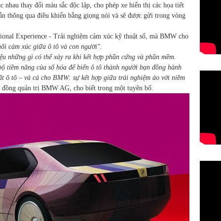
nhau thay đổi màu sắc độc lập, cho phép xe hiển thị các họa tiết
ẫn thông qua điều khiển bằng giọng nói và sẽ được gửi trong vòng
motional Experience - Trải nghiệm cảm xúc kỹ thuật số, mà BMW cho
nối cảm xúc giữa ô tô và con người".
ệu những gì có thể xảy ra khi kết hợp phần cứng và phần mềm.
 bộ tiềm năng của số hóa để biến ô tô thành người bạn đồng hành
ất ô tô – và cả cho BMW: sự kết hợp giữa trải nghiệm ảo với niềm
i đồng quản trị BMW AG, cho biết trong một tuyên bố.