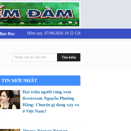
Hôm nay,
07/08/2026 10:52 CH
 Bạn Đọc
 TIN MỚI NHẤT
Hai triệu người cùng xem
livestream Nguyễn Phương
Hằng: Chuyện gì đang xảy ra
ở Việt Nam?
m
Jimmy Nguyen Nguyen -