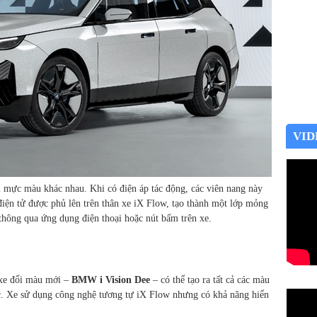
VID
i mực màu khác nhau. Khi có điện áp tác động, các viên nang này
điện tử được phủ lên trên thân xe iX Flow, tạo thành một lớp mỏng
 thông qua ứng dụng điện thoại hoặc nút bấm trên xe.
xe đổi màu mới –
BMW i Vision Dee
– có thể tạo ra tất cả các màu
c. Xe sử dụng công nghệ tương tự iX Flow nhưng có khả năng hiển