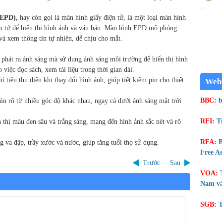
(EPD),
hay còn gọi là màn hình giấy điện tử, là một loại màn hình
ện tử để hiển thị hình ảnh và văn bản. Màn hình EPD mô phỏng
và xem thông tin tự nhiên, dễ chịu cho mắt.
hát ra ánh sáng mà sử dụng ánh sáng môi trường để hiển thị hình
việc đọc sách, xem tài liệu trong thời gian dài.
 tiêu thụ điện khi thay đổi hình ảnh, giúp tiết kiệm pin cho thiết
Web
BBC:
b
n rõ từ nhiều góc độ khác nhau, ngay cả dưới ánh sáng mặt trời
RFI:
T
hị màu đen sâu và trắng sáng, mang đến hình ảnh sắc nét và rõ
RFA:
B
va đập, trầy xước và nước, giúp tăng tuổi thọ sử dụng.
Free As
Trước
Sau
VOA:
Nam và
SGB:
T