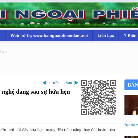
Web trừ bị: www.haingoaiphiemdam.net
Liên Lạc
Ý Kiến
Kiện
Trước
Sau
BẢN
 nghệ đằng sau sự hứa hẹn
Đọc thê
 cứu mới nổi đầy hứa hẹn, mang đến tiềm năng thay đổi hoàn toàn