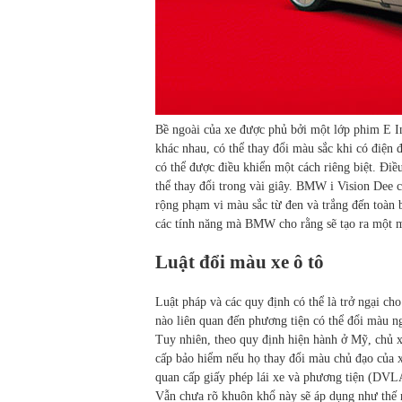
Bề ngoài của xe được phủ bởi một lớp phim E I
khác nhau, có thể thay đổi màu sắc khi có điện
có thể được điều khiển một cách riêng biệt. Điề
thể thay đổi trong vài giây. BMW i Vision Dee 
rộng phạm vi màu sắc từ đen và trắng đến toàn 
các tính năng mà BMW cho rằng sẽ tạo ra một m
Luật đổi màu xe ô tô
Luật pháp và các quy định có thể là trở ngại cho
nào liên quan đến phương tiện có thể đổi màu ng
Tuy nhiên, theo quy định hiện hành ở Mỹ, chủ 
cấp bảo hiểm nếu họ thay đổi màu chủ đạo của 
quan cấp giấy phép lái xe và phương tiện (DVL
Vẫn chưa rõ khuôn khổ này sẽ áp dụng như thế n