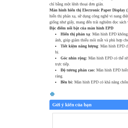
chỉ bằng một lệnh thoại đơn giản.
Màn hình hiển thị Electronic Paper Display 
hiển thị phản xạ, sử dụng công nghệ vi nang đi
giống như giấy, mang đến trải nghiệm đọc sách 
Đặc điểm nổi bật của màn hình EPD
Hiển thị phản xạ
: Màn hình EPD không p
ảnh, giúp giảm thiểu mỏi mắt và phù hợp cho 
Tiết kiệm năng lượng
: Màn hình EPD chỉ
bị.
Góc nhìn rộng:
Màn hình EPD có thể nhì
trực tiếp.
Độ tương phản cao:
Màn hình EPD hiển t
ràng.
Bền bỉ:
Màn hình EPD có khả năng chống 
Gửi ý kiến của bạn