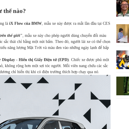
ư thế nào?
ng là
iX Flow của BMW
, mẫu xe này được ra mắt lần đầu tại CES
rên thế giới"
, mẫu xe này cho phép người dùng chuyển đổi màu
ác sắc thái chỉ bằng một nút bấm. Theo đó, người lái xe có thể chọn
hiếu năng lượng Mặt Trời và màu đen vào những ngày lạnh để hấp
 Display - Hiển thị Giấy Điện tử (EPD)
. Chiếc xe được phủ một
nhỏ, không rộng hơn một sợi tóc người. Mỗi viên nang chứa các sắc
n dương chỉ hiển thị khi có điện trường thích hợp chạy qua nó.