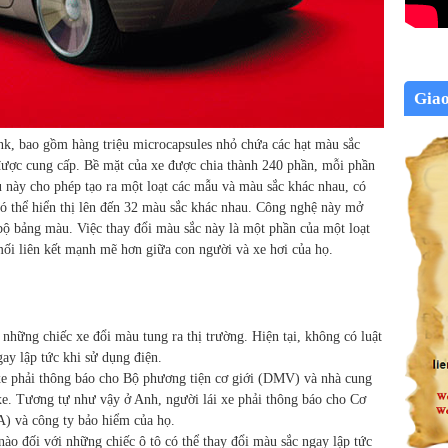
Gia
nk, bao gồm hàng triệu microcapsules nhỏ chứa các hạt màu sắc
 được cung cấp. Bề mặt của xe được chia thành 240 phần, mỗi phần
u này cho phép tạo ra một loạt các mẫu và màu sắc khác nhau, có
có thể hiển thị lên đến 32 màu sắc khác nhau. Công nghệ này mở
bộ bảng màu. Việc thay đổi màu sắc này là một phần của một loạt
ối liên kết mạnh mẽ hơn giữa con người và xe hơi của họ.
 những chiếc xe đổi màu tung ra thị trường. Hiện tại, không có luật
ay lập tức khi sử dụng điện.
xe phải thông báo cho Bộ phương tiện cơ giới (DMV) và nhà cung
xe. Tương tự như vậy ở Anh, người lái xe phải thông báo cho Cơ
A) và công ty bảo hiểm của họ.
ào đối với những chiếc ô tô có thể thay đổi màu sắc ngay lập tức