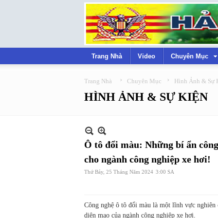
Trang Nhà
Video
Chuyên Mục
›
›
Trang Nhà
Chuyên Mục
Hình Ảnh & Sự 
HÌNH ẢNH & SỰ KIỆN
Ô tô đổi màu: Những bí ẩn công
cho ngành công nghiệp xe hơi!
Thứ Bảy, 25 Tháng Năm 2024
3:00 SA
Công nghệ ô tô đổi màu là một lĩnh vực nghiên
diện mạo của ngành công nghiệp xe hơi.