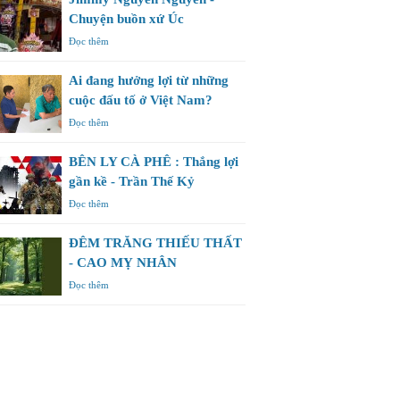
Chuyện buồn xứ Úc
Đọc thêm
Ai đang hưởng lợi từ những
cuộc đấu tố ở Việt Nam?
Đọc thêm
BÊN LY CÀ PHÊ : Thắng lợi
gần kề - Trần Thế Kỷ
Đọc thêm
ĐÊM TRĂNG THIẾU THẤT
- CAO MỴ NHÂN
Đọc thêm