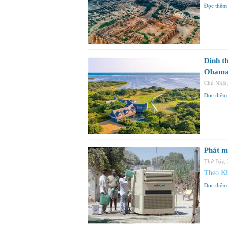
Đọc thêm
Dinh t
Obam
Chủ Nhật
Đọc thêm
Phát m
Thứ Bảy,
Theo Kh
Đọc thêm