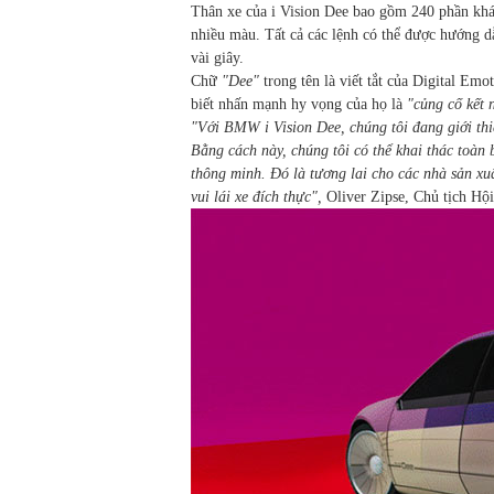
Thân xe của i Vision Dee bao gồm 240 phần khác 
nhiều màu. Tất cả các lệnh có thể được hướng d
vài giây.
Chữ
"Dee"
trong tên là viết tắt của Digital E
biết nhấn mạnh hy vọng của họ là
"củng cố kết 
"Với BMW i Vision Dee, chúng tôi đang giới thi
Bằng cách này, chúng tôi có thể khai thác toàn
thông minh. Đó là tương lai cho các nhà sản xu
vui lái xe đích thực",
Oliver Zipse, Chủ tịch Hộ