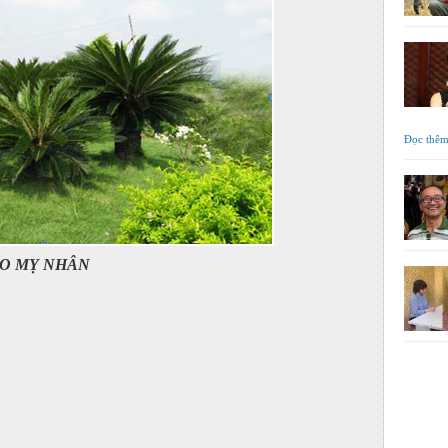
Đọc thê
O MỴ NHÂN