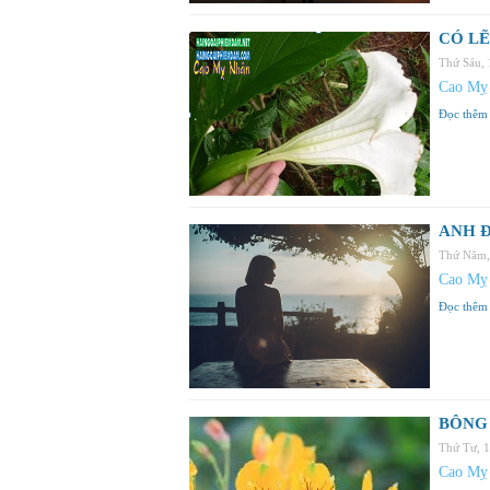
CÓ LẼ
Thứ Sáu,
Cao Mỵ
Đọc thêm
ANH Đ
Thứ Năm,
Cao Mỵ
Đọc thêm
BÔNG 
Thứ Tư, 
Cao Mỵ