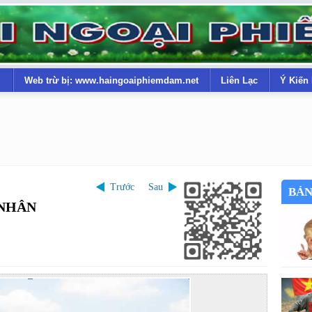
Web trừ bị: www.haingoaiphiemdam.net
Liên Lạc
Ý Kiến
Trước
Sau
BẢN
 NHÂN