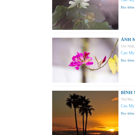
Đọc thêm
ÁNH M
Chủ Nhật
Cao Mỵ
Đọc thêm
BÌNH 
Thứ Bảy,
Cao Mỵ
Đọc thêm