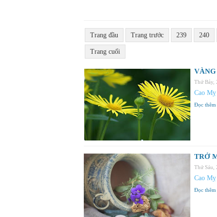
Trang đầu
Trang trước
239
240
Trang cuối
VÀNG 
Thứ Bảy,
Cao Mỵ
Đọc thêm
TRỞ M
Thứ Sáu,
Cao Mỵ
Đọc thêm