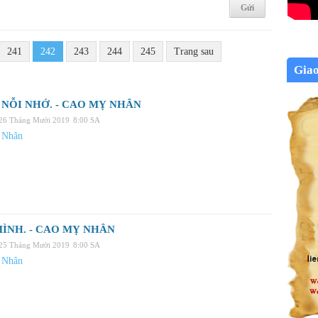
241
242
243
244
245
Trang sau
Gia
NỖI NHỚ. - CAO MỴ NHÂN
 26 Tháng Mười 2019
8:00 SA
 Nhân
ÌNH. - CAO MỴ NHÂN
 25 Tháng Mười 2019
8:00 SA
 Nhân