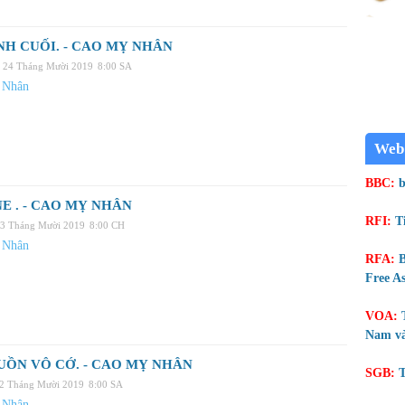
NH CUỐI. - CAO MỴ NHÂN
 24 Tháng Mười 2019
8:00 SA
 Nhân
Web
BBC:
b
E . - CAO MỴ NHÂN
RFI:
T
23 Tháng Mười 2019
8:00 CH
 Nhân
RFA:
B
Free As
VOA:
Nam và
UỒN VÔ CỚ. - CAO MỴ NHÂN
SGB:
T
22 Tháng Mười 2019
8:00 SA
 Nhân