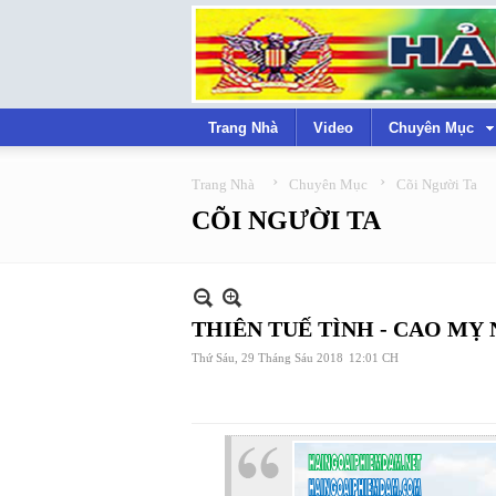
Trang Nhà
Video
Chuyên Mục
›
›
Trang Nhà
Chuyên Mục
Cõi Người Ta
CÕI NGƯỜI TA
THIÊN TUẾ TÌNH - CAO MỴ
Thứ Sáu, 29 Tháng Sáu 2018
12:01 CH