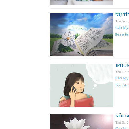
NỤ TÌ
Thứ Năm,
Cao Mỵ
Đọc thêm
IPHON
Thứ Tư, 
Cao Mỵ
Đọc thêm
NỖI B
Thứ Ba, 
Cao Mỵ