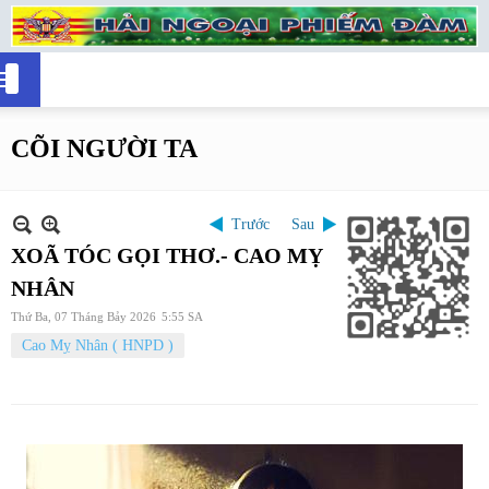
CÕI NGƯỜI TA
Trước
Sau
XOÃ TÓC GỌI THƠ.- CAO MỴ
NHÂN
Thứ Ba, 07 Tháng Bảy 2026
5:55 SA
Cao Mỵ Nhân ( HNPD )