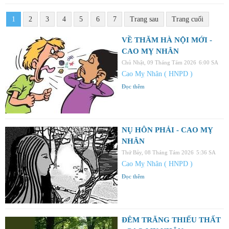
1
2
3
4
5
6
7
Trang sau
Trang cuối
VỀ THĂM HÀ NỘI MỚI -
CAO MỴ NHÂN
Chủ Nhật, 09 Tháng Tám 2026
6:00 SA
Cao Mỵ Nhân ( HNPD )
Đọc thêm
NỤ HÔN PHẢI - CAO MỴ
NHÂN
Thứ Bảy, 08 Tháng Tám 2026
5:36 SA
Cao Mỵ Nhân ( HNPD )
Đọc thêm
ĐÊM TRĂNG THIẾU THẤT