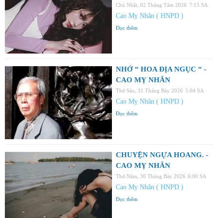
Chủ Nhật, 02 Tháng Tám 2026
7:15 SA
Cao Mỵ Nhân ( HNPD )
Đọc thêm
NHỚ “ HOA ĐỊA NGỤC “ -
CAO MỴ NHÂN
Thứ Sáu, 31 Tháng Bảy 2026
5:04 SA
Cao Mỵ Nhân ( HNPD )
Đọc thêm
CHUYỆN NGỰA HOANG. -
CAO MỴ NHÂN
Thứ Năm, 30 Tháng Bảy 2026
6:00 SA
Cao Mỵ Nhân ( HNPD )
Đọc thêm