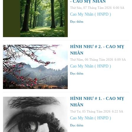
- CAO MỴ NHÂN
Thứ Sáu, 07 Tháng Tám 2026
6:00 SA
Cao Mỵ Nhân ( HNPD )
Đọc thêm
HÌNH NHƯ # 2. - CAO MỴ
NHÂN
Thứ Năm, 06 Tháng Tám 2026
6:09 SA
Cao Mỵ Nhân ( HNPD )
Đọc thêm
HÌNH NHƯ # 1. - CAO MỴ
NHÂN
Thứ Tư, 05 Tháng Tám 2026
6:22 SA
Cao Mỵ Nhân ( HNPD )
Đọc thêm