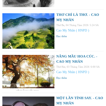
THƠ CHỈ LÀ THƠ. - CAO
MỴ NHÂN
Thứ Ba, 04 Tháng Tám 2026
5:24 SA
Cao Mỵ Nhân ( HNPD )
Đọc thêm
NẮNG MẦU HOA CÚC. -
CAO MỴ NHÂN
Thứ Hai, 03 Tháng Tám 2026
6:00 SA
Cao Mỵ Nhân ( HNPD )
Đọc thêm
MỘT LẦN TỈNH SAY. - CAO
MỴ NHÂN