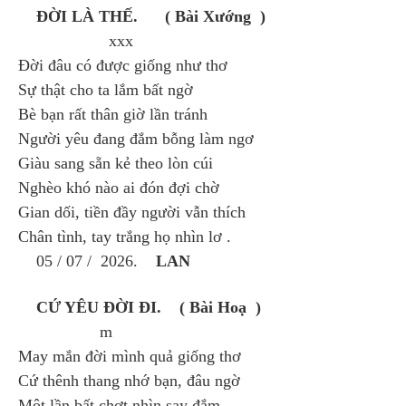
ĐỜI LÀ THẾ. ( Bài Xướng )
xxx
Đời đâu có được giống như thơ
Sự thật cho ta lắm bất ngờ
Bè bạn rất thân giờ lần tránh
Người yêu đang đắm bỗng làm ngơ
Giàu sang sẵn kẻ theo lòn cúi
Nghèo khó nào ai đón đợi chờ
Gian dối, tiền đầy người vẫn thích
Chân tình, tay trắng họ nhìn lơ .
05 / 07 / 2026.
LAN
CỨ YÊU ĐỜI ĐI. ( Bài Hoạ )
m
May mắn đời mình quả giống thơ
Cứ thênh thang nhớ bạn, đâu ngờ
Một lần bất chợt nhìn say đắm