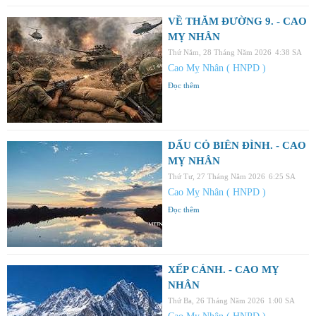
VỀ THĂM ĐƯỜNG 9. - CAO
MỴ NHÂN
Thứ Năm, 28 Tháng Năm 2026
4:38 SA
Cao Mỵ Nhân ( HNPD )
Đọc thêm
DẤU CỎ BIÊN ĐÌNH. - CAO
MỴ NHÂN
Thứ Tư, 27 Tháng Năm 2026
6:25 SA
Cao Mỵ Nhân ( HNPD )
Đọc thêm
XẾP CÁNH. - CAO MỴ
NHÂN
Thứ Ba, 26 Tháng Năm 2026
1:00 SA