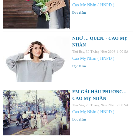
Cao Mỵ Nhân ( HNPD )
Đọc thêm
NHỚ … QUÊN. - CAO MỴ
NHÂN
Thứ Bảy, 30 Tháng Năm 2026
1:00 SA
Cao Mỵ Nhân ( HNPD )
Đọc thêm
EM GÁI HẬU PHƯƠNG -
CAO MỴ NHÂN
Thứ Sáu, 29 Tháng Năm 2026
7:00 SA
Cao Mỵ Nhân ( HNPD )
Đọc thêm