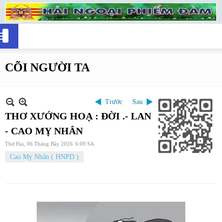
CÕI NGƯỜI TA
Trước
Sau
THƠ XƯỚNG HOẠ : ĐỜI .- LAN
- CAO MỴ NHÂN
Thứ Hai, 06 Tháng Bảy 2026
6:09 SA
Cao Mỵ Nhân ( HNPD )