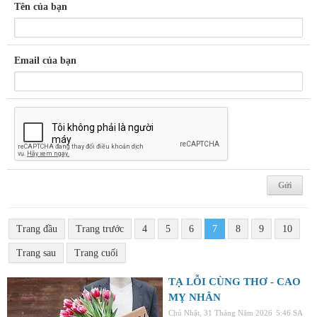
Tên của bạn
Email của bạn
Trang đầu
Trang trước
4
5
6
7
8
9
10
Trang sau
Trang cuối
TẠ LỖI CÙNG THƠ - CAO
MỴ NHÂN
Chủ Nhật, 31 Tháng Năm 2026
5:46 SA