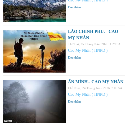
Cao Mỵ Nhân ( HNPD )
Đọc thêm
LÃO CHINH PHU. - CAO
MỴ NHÂN
Thứ Hai, 25 Tháng Năm 2026
1:29 SA
Cao Mỵ Nhân ( HNPD )
Đọc thêm
ẨN MÌNH.- CAO MỴ NHÂN
Chủ Nhật, 24 Tháng Năm 2026
7:00 SA
Cao Mỵ Nhân ( HNPD )
Đọc thêm