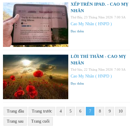
XẾP TRÊN IPAD. - CAO MỴ
NHÂN
Thứ Bảy, 23 Tháng Năm 2026
7:00 SA
Cao Mỵ Nhân ( HNPD )
Đọc thêm
LỜI THÌ THẦM - CAO MỴ
NHÂN
Thứ Sáu, 22 Tháng Năm 2026
7:00 SA
Cao Mỵ Nhân ( HNPD )
Đọc thêm
Trang đầu
Trang trước
4
5
6
7
8
9
10
Trang sau
Trang cuối