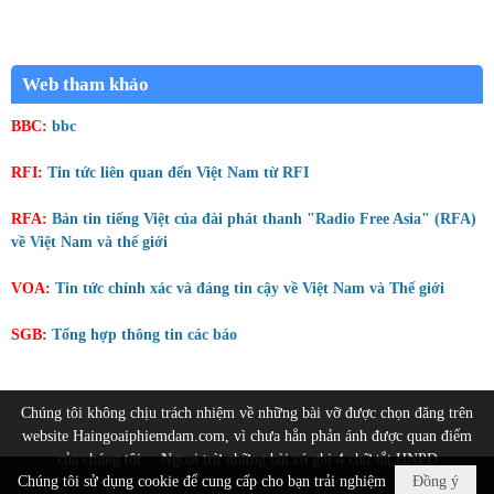
Web tham khảo
BBC:
bbc
RFI:
Tin tức liên quan đến Việt Nam từ RFI
RFA:
Bản tin tiếng Việt của đài phát thanh "Radio Free Asia" (RFA)
về Việt Nam và thế giới
VOA:
Tin tức chính xác và đáng tin cậy về Việt Nam và Thế giới
SGB:
Tổng hợp thông tin các báo
Chúng tôi không chịu trách nhiệm về những bài vỡ được chọn đăng trên
website Haingoaiphiemdam.com, vì chưa hẳn phản ánh được quan điểm
của chúng tôi… Ngoại trừ những bài có ghi 4 chữ tắt HNPD
Chúng tôi sử dụng cookie để cung cấp cho bạn trải nghiệm
Đồng ý