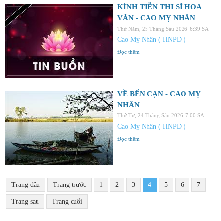
KÍNH TIỄN THI SĨ HOA
VĂN - CAO MỴ NHÂN
Thứ Năm, 25 Tháng Sáu 2026
6:39 SA
Cao Mỵ Nhân ( HNPD )
Đọc thêm
VỀ BẾN CẠN - CAO MỴ
NHÂN
Thứ Tư, 24 Tháng Sáu 2026
7:00 SA
Cao Mỵ Nhân ( HNPD )
Đọc thêm
Trang đầu
Trang trước
1
2
3
4
5
6
7
Trang sau
Trang cuối