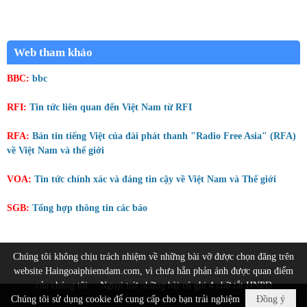
Web tham khảo
BBC:
bbc
RFI:
Tin tức liên quan đến Việt Nam từ RFI
RFA:
Bản tin tiếng Việt của đài phát thanh "Radio Free Asia" (RFA)
về Việt Nam và thế giới
VOA:
Tin tức chính xác và đáng tin cậy về Việt Nam và Thế giới
SGB:
Tổng hợp thông tin các báo
Chúng tôi không chịu trách nhiệm về những bài vỡ được chọn đăng trên
website Haingoaiphiemdam.com, vì chưa hẳn phản ánh được quan điểm
của chúng tôi… Ngoại trừ những bài có ghi 4 chữ tắt HNPD
Chúng tôi sử dụng cookie để cung cấp cho bạn trải nghiệm
Đồng ý