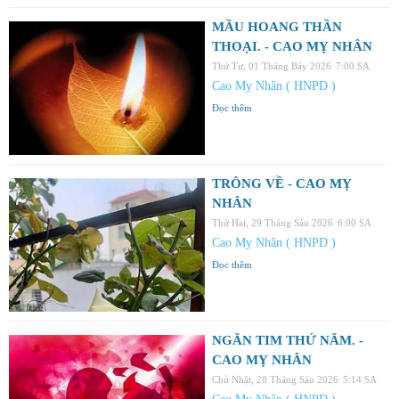
MẦU HOANG THẦN
THOẠI. - CAO MỴ NHÂN
Thứ Tư, 01 Tháng Bảy 2026
7:00 SA
Cao Mỵ Nhân ( HNPD )
Đọc thêm
TRÔNG VỀ - CAO MỴ
NHÂN
Thứ Hai, 29 Tháng Sáu 2026
6:00 SA
Cao Mỵ Nhân ( HNPD )
Đọc thêm
NGĂN TIM THỨ NĂM. -
CAO MỴ NHÂN
Chủ Nhật, 28 Tháng Sáu 2026
5:14 SA