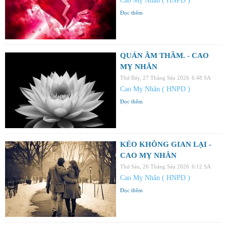
Cao Mỵ Nhân ( HNPD )
Đọc thêm
QUÁN ÂM THẦM. - CAO
MỴ NHÂN
Thứ Bảy, 27 Tháng Sáu 2026
6:48 SA
Cao Mỵ Nhân ( HNPD )
Đọc thêm
KÉO KHÔNG GIAN LẠI -
CAO MỴ NHÂN
Thứ Sáu, 26 Tháng Sáu 2026
6:12 SA
Cao Mỵ Nhân ( HNPD )
Đọc thêm