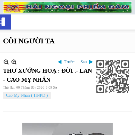
CÕI NGƯỜI TA
Trước
Sau
THƠ XƯỚNG HOẠ : ĐỜI .- LAN
- CAO MỴ NHÂN
Thứ Hai, 06 Tháng Bảy 2026
6:09 SA
Cao Mỵ Nhân ( HNPD )