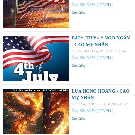
Cao Mỵ Nhân ( HNPD )
Đọc thêm
BÀI “ JULY 4 “ NGƠ NGẨN
- CAO MỴ NHÂN
Thứ Sáu, 03 Tháng Bảy 2026
6:00 SA
Cao Mỵ Nhân ( HNPD )
Đọc thêm
LỬA HỒNG HOANG.- CAO
MỴ NHÂN
Thứ Năm, 02 Tháng Bảy 2026
5:44 SA
Cao Mỵ Nhân ( HNPD )
Đọc thêm