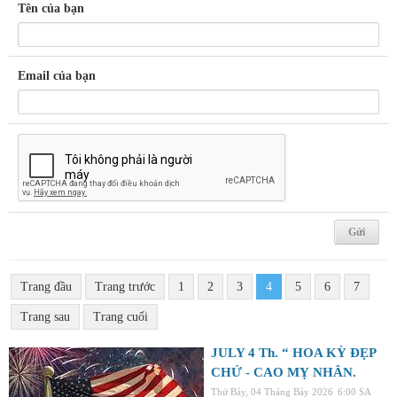
Tên của bạn
Email của bạn
Trang đầu
Trang trước
1
2
3
4
5
6
7
Trang sau
Trang cuối
JULY 4 Th. “ HOA KỲ ĐẸP
CHỨ - CAO MỴ NHÂN.
Thứ Bảy, 04 Tháng Bảy 2026
6:00 SA