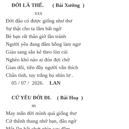
ĐỜI LÀ THẾ. ( Bài Xướng )
xxx
Đời đâu có được giống như thơ
Sự thật cho ta lắm bất ngờ
Bè bạn rất thân giờ lần tránh
Người yêu đang đắm bỗng làm ngơ
Giàu sang sẵn kẻ theo lòn cúi
Nghèo khó nào ai đón đợi chờ
Gian dối, tiền đầy người vẫn thích
Chân tình, tay trắng họ nhìn lơ .
05 / 07 / 2026.
LAN
CỨ YÊU ĐỜI ĐI. ( Bài Hoạ )
m
May mắn đời mình quả giống thơ
Cứ thênh thang nhớ bạn, đâu ngờ
Một lần bất chợt nhìn say đắm