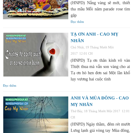
(HNPD) Nắng vàng sẽ mới, thiết
tha mầu Mỗi năm parade rose tìm
gặp
Đọc thêm
TẠ ƠN ANH - CAO MỴ
NHÂN
Chủ Nhật, 19 Tháng Mười Một
2017
12:01 CH
(HNPD) Tạ ơn thân kính vô vàn
Thiệt thua mà vẫn son vàng cho ai
Tạ ơn hò hẹn đơn sai Một lần khổ
lụy vương hai cuộc tình
Đọc thêm
ANH VÀ MÙA ĐÔNG - CAO
MỴ NHÂN
Thứ Bảy, 18 Tháng Mười Một 2017
12:01
CH
(HNPD) Ngày thầm, đêm rét mướt
Lưng lạnh giá vòng tay Mùa đông,