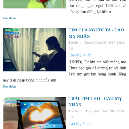
tim vàng ngậm ngùi Thôi anh về
nẻo ấy Em đứng lại bên tr
Đọc thêm
TIM CỦA NGƯỜI TA - CAO
MỴ NHÂN
Thứ Ba, 14 Tháng Mười Một 2017
12:01
CH
Cao Mỵ Nhân
(HNPD) Từ khi em biết mộng mơ
Chưa bao giờ để đường tơ rối tình
Trái tim giữ kín riêng mình Bỗng
nay tràn ngập bóng hình của anh
Đọc thêm
TRÁI TIM THƠ - CAO MỴ
NHÂN
Thứ Hai, 13 Tháng Mười Một 2017
12:03
CH
Cao Mỵ Nhân