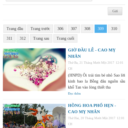
Trang đầu
Trang trước
306
307
308
309
310
311
312
Trang sau
Trang cuối
GIỜ ĐẦU LỄ - CAO MỴ
NHÂN
Thứ Ba, 21 Tháng Mười Một 2017
12:01
CH
(HNPD) Ôi trái tim bé nhỏ Sao lời
kinh bao la Bỗng đâu nguồn sầu
khổ Tan vào lòng thiết tha
Đọc thêm
HỒNG HOA PHỐ HẸN -
CAO MỴ NHÂN
Thứ Hai, 20 Tháng Mười Một 2017
12:01
CH