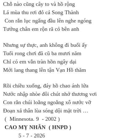
Chỗ nào cũng cây to và hồ rộng
Lá mùa thu rơi đỏ cả Song Thành
Con rắn lục ngẩng đầu lên nghe ngóng
Tưởng chân em rộn rã cỏ bên anh
Nhưng sự thực, anh không đi buổi ấy
Tuổi rong chơi đã cũ ba mươi năm
Chỉ có em vẫn tràn hồn ngây dại
Mới lang thang lên tận Vạn Hồ thăm
Rồi chiều xuống, đáy hồ chao ánh lửa
Nước nhập nhòe đôi chút nhớ thương vơi
Con rắn chúi loằng ngoằng xô nước vỡ
Đoạn xả thân lùa sóng dội mặt trời …
( Minnesota. 9 - 2002 )
CAO MỴ NHÂN ( HNPD )
5 - 7 - 2026