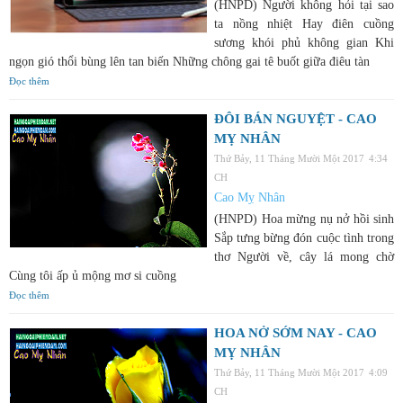
(HNPD) Người không hỏi tại sao
ta nồng nhiệt Hay điên cuồng
sương khói phủ không gian Khi
ngọn gió thổi bùng lên tan biến Những chông gai tê buốt giữa điêu tàn
Đọc thêm
ĐÔI BÁN NGUYỆT - CAO
MỴ NHÂN
Thứ Bảy, 11 Tháng Mười Một 2017
4:34
CH
Cao Mỵ Nhân
(HNPD) Hoa mừng nụ nở hồi sinh
Sắp tưng bừng đón cuộc tình trong
thơ Người về, cây lá mong chờ
Cùng tôi ấp ủ mộng mơ si cuồng
Đọc thêm
HOA NỞ SỚM NAY - CAO
MỴ NHÂN
Thứ Bảy, 11 Tháng Mười Một 2017
4:09
CH