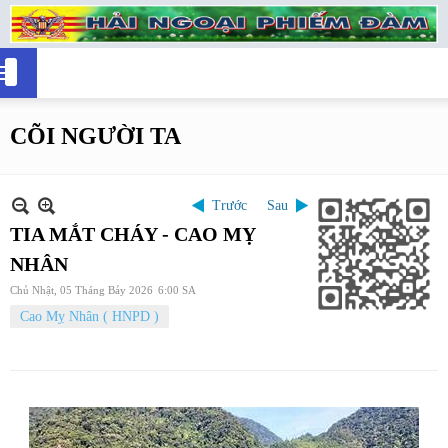
CÕI NGƯỜI TA
Trước
Sau
TIA MẮT CHÁY - CAO MỴ
NHÂN
Chủ Nhật, 05 Tháng Bảy 2026
6:00 SA
Cao Mỵ Nhân ( HNPD )