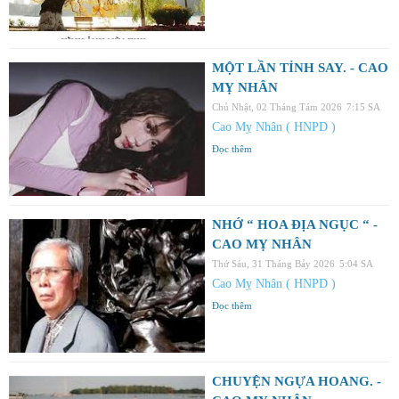
MỘT LẦN TỈNH SAY. - CAO
MỴ NHÂN
Chủ Nhật, 02 Tháng Tám 2026
7:15 SA
Cao Mỵ Nhân ( HNPD )
Đọc thêm
NHỚ “ HOA ĐỊA NGỤC “ -
CAO MỴ NHÂN
Thứ Sáu, 31 Tháng Bảy 2026
5:04 SA
Cao Mỵ Nhân ( HNPD )
Đọc thêm
CHUYỆN NGỰA HOANG. -