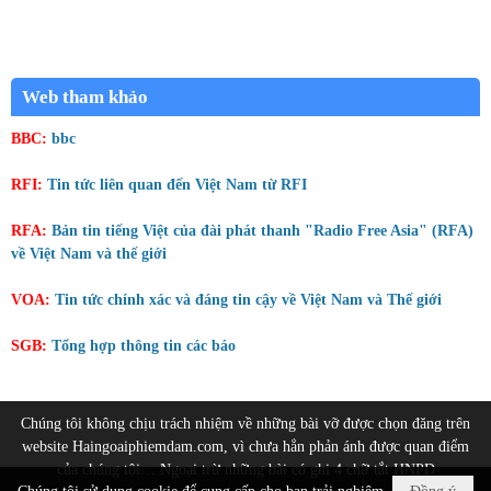
Web tham khảo
BBC:
bbc
RFI:
Tin tức liên quan đến Việt Nam từ RFI
RFA:
Bản tin tiếng Việt của đài phát thanh "Radio Free Asia" (RFA)
về Việt Nam và thế giới
VOA:
Tin tức chính xác và đáng tin cậy về Việt Nam và Thế giới
SGB:
Tổng hợp thông tin các báo
Chúng tôi không chịu trách nhiệm về những bài vỡ được chọn đăng trên
website Haingoaiphiemdam.com, vì chưa hẳn phản ánh được quan điểm
của chúng tôi… Ngoại trừ những bài có ghi 4 chữ tắt HNPD