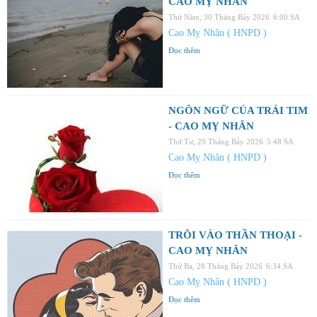
CAO MỴ NHÂN
Thứ Năm, 30 Tháng Bảy 2026
6:00 SA
Cao Mỵ Nhân ( HNPD )
Đọc thêm
NGÔN NGỮ CỦA TRÁI TIM
- CAO MỴ NHÂN
Thứ Tư, 29 Tháng Bảy 2026
5:48 SA
Cao Mỵ Nhân ( HNPD )
Đọc thêm
TRÔI VÀO THẦN THOẠI -
CAO MỴ NHÂN
Thứ Ba, 28 Tháng Bảy 2026
6:34 SA
Cao Mỵ Nhân ( HNPD )
Đọc thêm