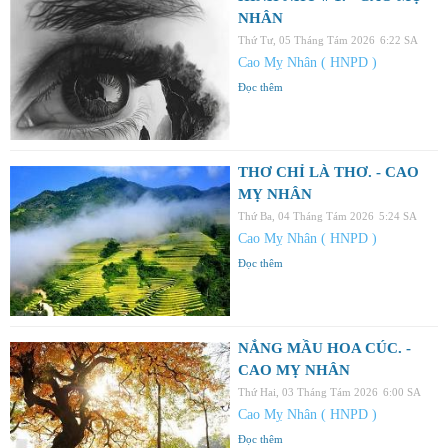
NHÂN
Thứ Tư, 05 Tháng Tám 2026
6:22 SA
Cao Mỵ Nhân ( HNPD )
Đọc thêm
THƠ CHỈ LÀ THƠ. - CAO
MỴ NHÂN
Thứ Ba, 04 Tháng Tám 2026
5:24 SA
Cao Mỵ Nhân ( HNPD )
Đọc thêm
NẮNG MẦU HOA CÚC. -
CAO MỴ NHÂN
Thứ Hai, 03 Tháng Tám 2026
6:00 SA
Cao Mỵ Nhân ( HNPD )
Đọc thêm