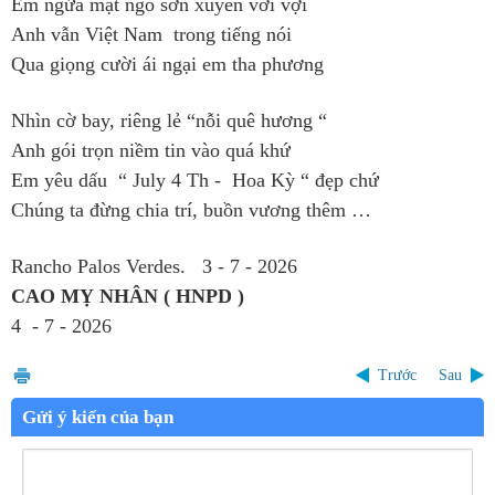
Em ngửa mặt ngó sơn xuyên vời vợi
Anh vẫn Việt Nam trong tiếng nói
Qua giọng cười ái ngại em tha phương
Nhìn cờ bay, riêng lẻ “nỗi quê hương “
Anh gói trọn niềm tin vào quá khứ
Em yêu dấu “ July 4 Th - Hoa Kỳ “ đẹp chứ
Chúng ta đừng chia trí, buồn vương thêm …
Rancho Palos Verdes. 3 - 7 - 2026
CAO MỴ NHÂN ( HNPD )
4 - 7 - 2026
Trước
Sau
Gửi ý kiến của bạn