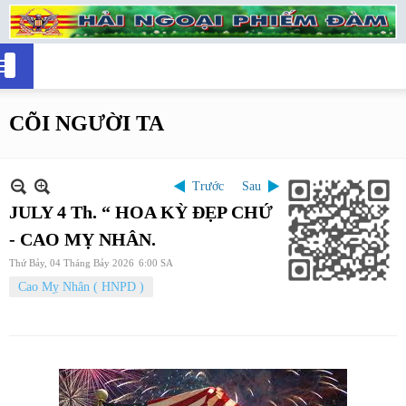
CÕI NGƯỜI TA
Trước
Sau
JULY 4 Th. “ HOA KỲ ĐẸP CHỨ
- CAO MỴ NHÂN.
Thứ Bảy, 04 Tháng Bảy 2026
6:00 SA
Cao Mỵ Nhân ( HNPD )