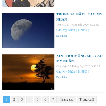
TRONG 20. NĂM . CAO MỴ
NHÂN
Thứ Hai, 27 Tháng Bảy 2026
5:22 SA
Cao Mỵ Nhân ( HNPD )
Đọc thêm
XIN THÔI MỘNG MỊ - CAO
MỴ NHÂN
Chủ Nhật, 26 Tháng Bảy 2026
5:55 SA
Cao Mỵ Nhân ( HNPD )
Đọc thêm
1
2
3
4
5
6
7
Trang sau
Trang cuối