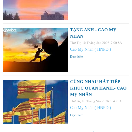
TẶNG ANH - CAO MỴ
NHÂN
Thứ Tư, 10 Tháng Sáu 2026
7:00 SA
Cao Mỵ Nhân ( HNPD )
Đọc thêm
CÙNG NHAU HÁT TIẾP
KHÚC QUÂN HÀNH.- CAO
MỴ NHÂN
Thứ Ba, 09 Tháng Sáu 2026
5:43 SA
Cao Mỵ Nhân ( HNPD )
Đọc thêm