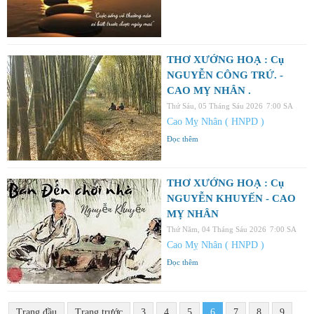
THƠ XƯỚNG HOẠ : Cụ
NGUYỄN CÔNG TRỨ. -
CAO MỴ NHÂN .
Thứ Sáu, 05 Tháng Sáu 2026
7:00 SA
Cao Mỵ Nhân ( HNPD )
Đọc thêm
THƠ XƯỚNG HOẠ : Cụ
NGUYỄN KHUYẾN - CAO
MỴ NHÂN
Thứ Năm, 04 Tháng Sáu 2026
7:00 SA
Cao Mỵ Nhân ( HNPD )
Đọc thêm
Trang đầu
Trang trước
3
4
5
6
7
8
9