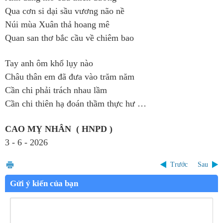
Qua cơn si dại sầu vương não nề
Núi mùa Xuân thả hoang mê
Quan san thơ bắc cầu về chiêm bao
Tay anh ôm khổ lụy nào
Châu thân em đã đưa vào trăm năm
Cần chi phải trách nhau lầm
Cần chi thiên hạ đoán thầm thực hư …
CAO MỴ NHÂN ( HNPD )
3 - 6 - 2026
Trước
Sau
Gửi ý kiến của bạn