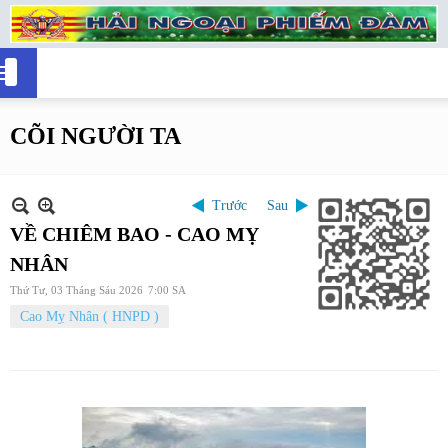
CÕI NGƯỜI TA
Trước
Sau
VỀ CHIÊM BAO - CAO MỴ
NHÂN
Thứ Tư, 03 Tháng Sáu 2026
7:00 SA
Cao Mỵ Nhân ( HNPD )