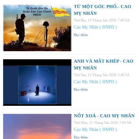
TỪ MỘT GÓC PHỐ.- CAO
MỴ NHÂN
Thứ Bảy, 13 Tháng Sáu 2026
7:00 SA
Cao Mỵ Nhân ( HNPD )
Đọc thêm
ANH VÀ MẮT KHÉP - CAO
MỴ NHÂN
Thứ Sáu, 12 Tháng Sáu 2026
5:40 SA
Cao Mỵ Nhân ( HNPD )
Đọc thêm
NỐT XOÁ - CAO MỴ NHÂN
Thứ Năm, 11 Tháng Sáu 2026
7:00 SA
Cao Mỵ Nhân ( HNPD )
Đọc thêm