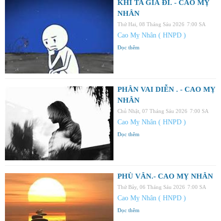
KHI TA GIÀ ĐI. - CAO MỴ
NHÂN
Thứ Hai, 08 Tháng Sáu 2026
7:00 SA
Cao Mỵ Nhân ( HNPD )
Đọc thêm
PHÂN VAI DIỄN . - CAO MỴ
NHÂN
Chủ Nhật, 07 Tháng Sáu 2026
7:00 SA
Cao Mỵ Nhân ( HNPD )
Đọc thêm
PHÙ VÂN.- CAO MỴ NHÂN
Thứ Bảy, 06 Tháng Sáu 2026
7:00 SA
Cao Mỵ Nhân ( HNPD )
Đọc thêm