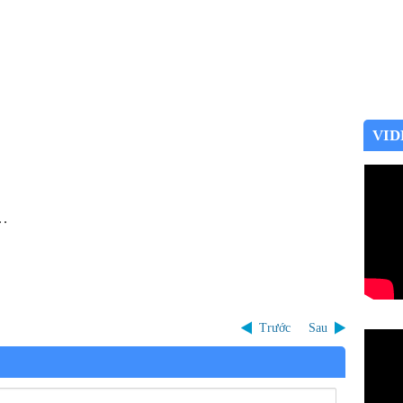
VID
 …
Trước
Sau