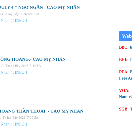
 JULY 4 “ NGƠ NGẨN - CAO MỴ NHÂN
 03 Tháng Bảy 2026
6:00 SA
 Nhân ( HNPD )
Web
BBC:
b
HỒNG HOANG.- CAO MỴ NHÂN
RFI:
T
 02 Tháng Bảy 2026
5:44 SA
RFA:
B
 Nhân ( HNPD )
Free As
VOA:
Nam và
SGB:
T
HOANG THẦN THOẠI. - CAO MỴ NHÂN
01 Tháng Bảy 2026
7:00 SA
 Nhân ( HNPD )