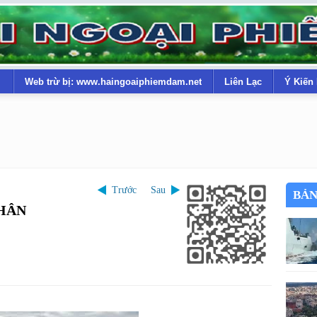
Web trừ bị: www.haingoaiphiemdam.net
Liên Lạc
Ý Kiến
Trước
Sau
BẢN
NHÂN