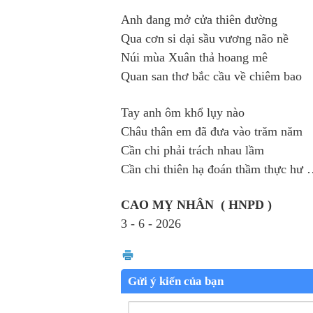
Anh đang mở cửa thiên đường
Qua cơn si dại sầu vương não nề
Núi mùa Xuân thả hoang mê
Quan san thơ bắc cầu về chiêm bao
Tay anh ôm khổ lụy nào
Châu thân em đã đưa vào trăm năm
Cần chi phải trách nhau lầm
Cần chi thiên hạ đoán thầm thực hư
CAO MỴ NHÂN ( HNPD )
3 - 6 - 2026
Gửi ý kiến của bạn