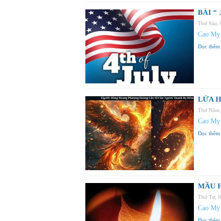
BÀI “
Thứ Sáu,
Cao Mỵ
Đọc thêm
LỬA 
Thứ Năm,
Cao Mỵ
Đọc thêm
MẦU 
Thứ Tư, 
Cao Mỵ
Đọc thêm