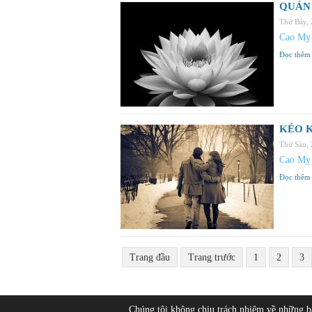
QUÁN
Thứ Bảy,
Cao Mỵ
Đọc thêm
KÉO K
Thứ Sáu,
Cao Mỵ
Đọc thêm
Trang đầu
Trang trước
1
2
3
Chúng tôi không chịu trách nhiệm về những 