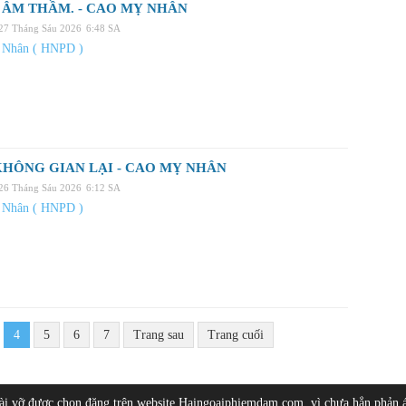
 ÂM THẦM. - CAO MỴ NHÂN
 27 Tháng Sáu 2026
6:48 SA
 Nhân ( HNPD )
HÔNG GIAN LẠI - CAO MỴ NHÂN
 26 Tháng Sáu 2026
6:12 SA
 Nhân ( HNPD )
4
5
6
7
Trang sau
Trang cuối
bài vỡ được chọn đăng trên website Haingoaiphiemdam.com, vì chưa hẳn phản 