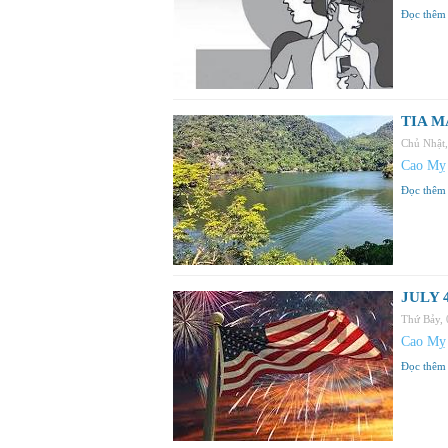
Đọc thêm
TIA M
Chủ Nhật
Cao Mỵ
Đọc thêm
JULY 
Thứ Bảy,
Cao Mỵ
Đọc thêm