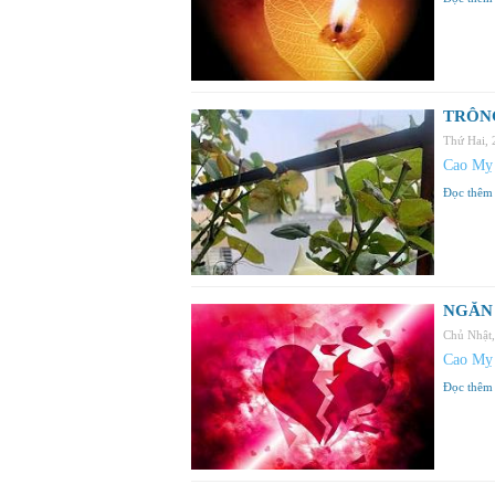
TRÔNG
Thứ Hai,
Cao Mỵ
Đọc thêm
NGĂN 
Chủ Nhật
Cao Mỵ
Đọc thêm