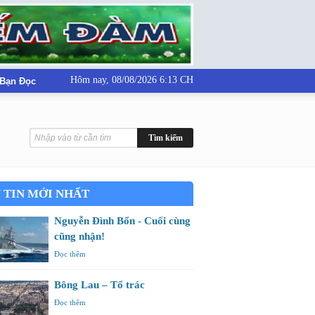
Hôm nay,
08/08/2026 6:13 CH
 Bạn Đọc
 TIN MỚI NHẤT
Nguyễn Đình Bổn - Cuối cùng
cũng nhận!
Đọc thêm
Bông Lau – Tổ trác
Đọc thêm