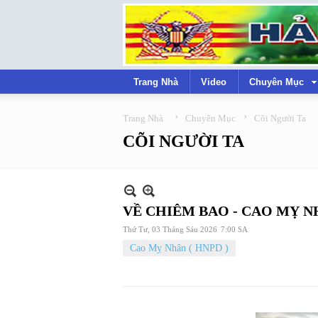
Trang Nhà
Video
Chuyên Mục
›
›
Trang Nhà
Chuyên Mục
Cõi Người Ta
CÕI NGƯỜI TA
VỀ CHIÊM BAO - CAO MỴ 
Thứ Tư, 03 Tháng Sáu 2026
7:00 SA
Cao Mỵ Nhân ( HNPD )