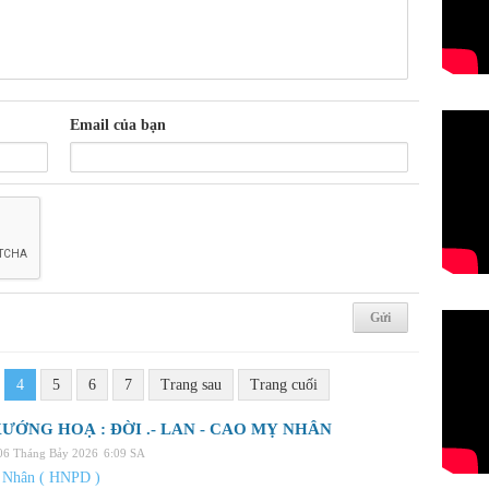
Email của bạn
4
5
6
7
Trang sau
Trang cuối
ƯỚNG HOẠ : ĐỜI .- LAN - CAO MỴ NHÂN
 06 Tháng Bảy 2026
6:09 SA
 Nhân ( HNPD )