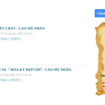
Gia
ẮT CHÁY - CAO MỴ NHÂN
, 05 Tháng Bảy 2026
6:00 SA
 Nhân ( HNPD )
4 Th. “ HOA KỲ ĐẸP CHỨ - CAO MỴ NHÂN.
 04 Tháng Bảy 2026
6:00 SA
 Nhân ( HNPD )