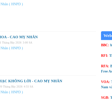
 Nhân ( HNPD )
Web
HOA - CAO MỴ NHÂN
21 Tháng Bảy 2026
3:00 SA
BBC:
b
 Nhân ( HNPD )
RFI:
T
RFA:
B
Free As
HẠC KHÔNG LỜI - CAO MỴ NHÂN
VOA:
 20 Tháng Bảy 2026
4:55 SA
Nam và
 Nhân ( HNPD )
SGB:
T