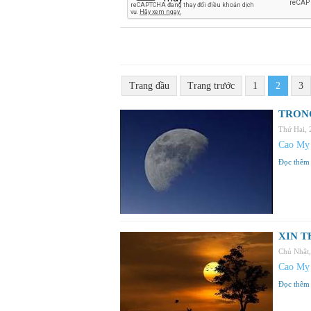
Trang đầu
Trang trước
1
2
3
TRONG
Thứ Hai,
Cao Mỵ
Đọc thêm
XIN T
Chủ Nhật
Cao Mỵ
Đọc thêm