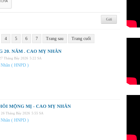
4
5
6
7
Trang sau
Trang cuối
 20. NĂM . CAO MỴ NHÂN
 27 Tháng Bảy 2026
5:22 SA
 Nhân ( HNPD )
HÔI MỘNG MỊ - CAO MỴ NHÂN
, 26 Tháng Bảy 2026
5:55 SA
 Nhân ( HNPD )