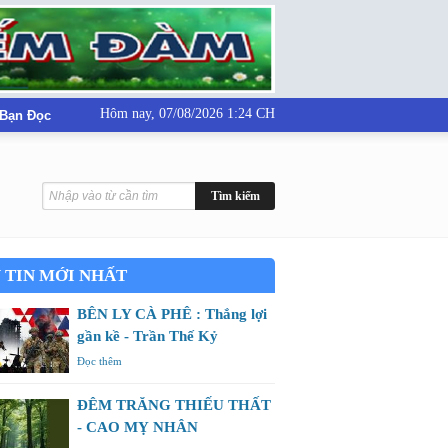
Hôm nay,
07/08/2026 1:24 CH
 Bạn Đọc
 TIN MỚI NHẤT
BÊN LY CÀ PHÊ : Thắng lợi
gần kề - Trần Thế Kỷ
Đọc thêm
ĐÊM TRĂNG THIẾU THẤT
- CAO MỴ NHÂN