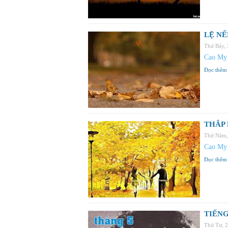
LỆ NẾ
Thứ Bảy,
Cao Mỵ
Đọc thêm
THẮP
Thứ Năm,
Cao Mỵ
Đọc thêm
TIẾNG
Thứ Tư, 