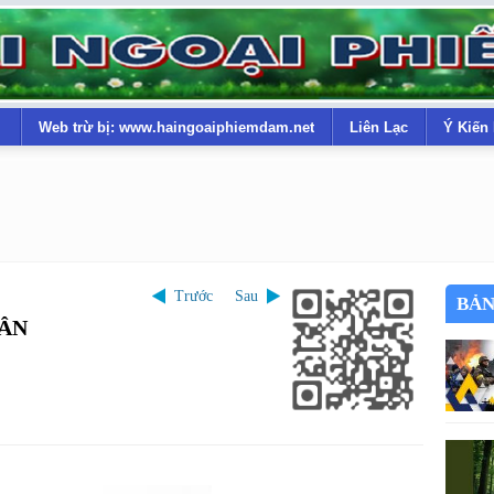
Web trừ bị: www.haingoaiphiemdam.net
Liên Lạc
Ý Kiến
Trước
Sau
BẢN
HÂN