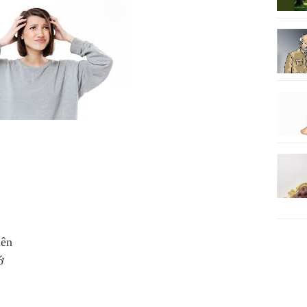
uên
hớ