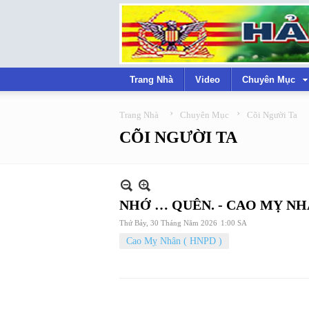
Trang Nhà
Video
Chuyên Mục
›
›
Trang Nhà
Chuyên Mục
Cõi Người Ta
CÕI NGƯỜI TA
NHỚ … QUÊN. - CAO MỴ N
Thứ Bảy, 30 Tháng Năm 2026
1:00 SA
Cao Mỵ Nhân ( HNPD )