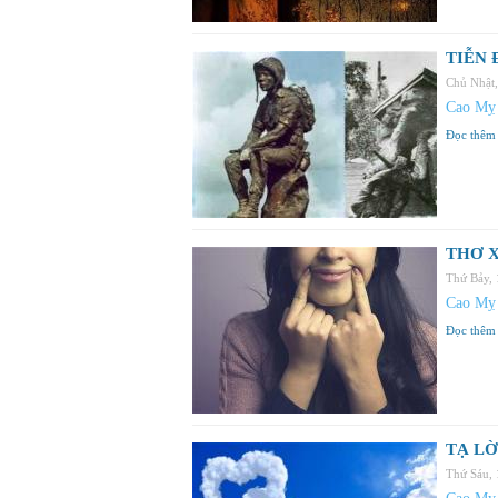
TIỄN 
Chủ Nhật
Cao Mỵ
Đọc thêm
THƠ X
Thứ Bảy,
Cao Mỵ
Đọc thêm
TẠ LỜ
Thứ Sáu,