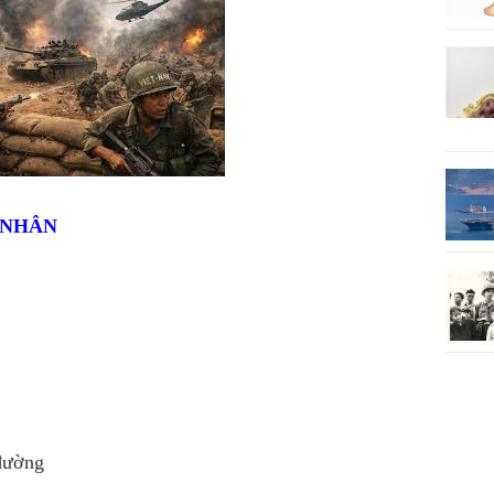
Ỵ NHÂN
đường