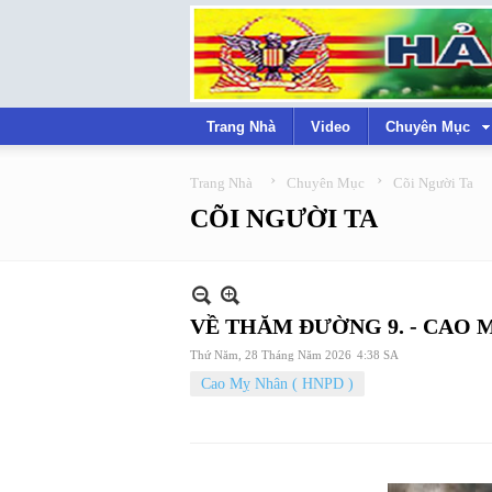
Trang Nhà
Video
Chuyên Mục
›
›
Trang Nhà
Chuyên Mục
Cõi Người Ta
CÕI NGƯỜI TA
VỀ THĂM ĐƯỜNG 9. - CAO 
Thứ Năm, 28 Tháng Năm 2026
4:38 SA
Cao Mỵ Nhân ( HNPD )