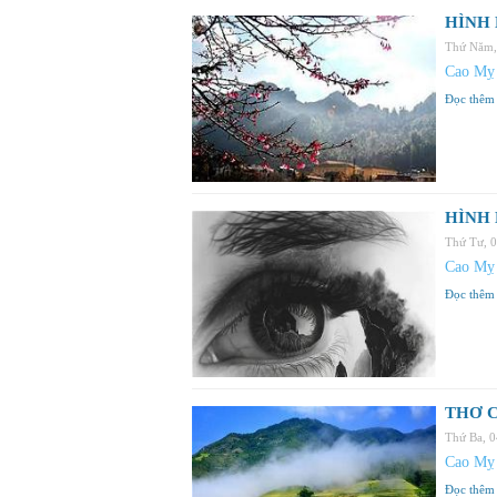
HÌNH 
Thứ Năm,
Cao Mỵ
Đọc thêm
HÌNH 
Thứ Tư, 
Cao Mỵ
Đọc thêm
THƠ C
Thứ Ba, 
Cao Mỵ
Đọc thêm