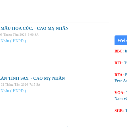
MẦU HOA CÚC. - CAO MỴ NHÂN
 03 Tháng Tám 2026
6:00 SA
Web
 Nhân ( HNPD )
BBC:
b
RFI:
T
RFA:
B
ẦN TỈNH SAY. - CAO MỴ NHÂN
Free As
, 02 Tháng Tám 2026
7:15 SA
 Nhân ( HNPD )
VOA:
Nam và
SGB:
T