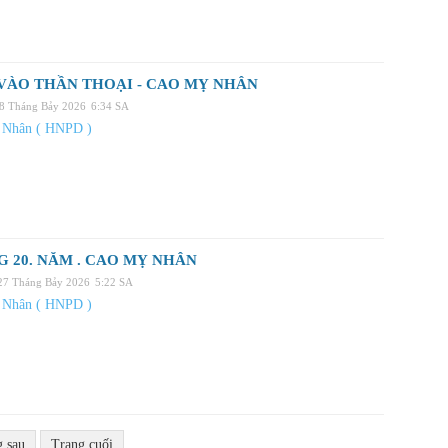
VÀO THẦN THOẠI - CAO MỴ NHÂN
28 Tháng Bảy 2026
6:34 SA
 Nhân ( HNPD )
 20. NĂM . CAO MỴ NHÂN
 27 Tháng Bảy 2026
5:22 SA
 Nhân ( HNPD )
g sau
Trang cuối