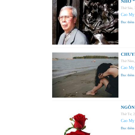
NHỚ “
Thứ Sáu,
Cao Mỵ
Đọc thêm
CHUY
Thứ Năm,
Cao Mỵ
Đọc thêm
NGÔN 
Thứ Tư, 
Cao Mỵ
Đọc thêm