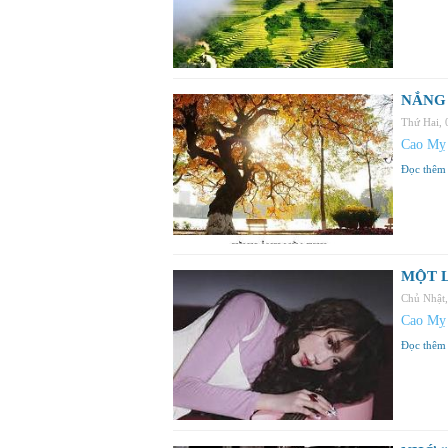
NẮNG 
Thứ Hai,
Cao Mỵ
Đọc thêm
MỘT L
Chủ Nhật
Cao Mỵ
Đọc thêm