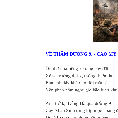
VỀ THĂM ĐƯỜNG 9. - CAO M
Ôi nhớ quá tiếng xe tăng cày đất
Xẻ sa trường đôi vạt sóng thiên thu
Bạn anh đấy khép hờ đôi mắt sắt
Yên phận nằm nghe gió bão biên khu
Anh trở lại Đông Hà qua đường 9
Cây Nhân Sinh từng lớp mọc hoang 
Đồi 31 còn cuộn dòng uất nghẹn