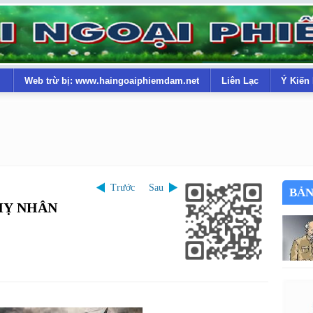
Web trừ bị: www.haingoaiphiemdam.net
Liên Lạc
Ý Kiến
Trước
Sau
BẢN
MỴ NHÂN