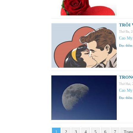
TRÔI 
Thứ Ba, 
Cao Mỵ
Đọc thêm
TRONG
Thứ Hai,
Cao Mỵ
Đọc thêm
1
2
3
4
5
6
7
Tran