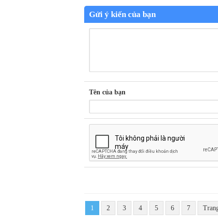
Gửi ý kiến của bạn
Tên của bạn
1
2
3
4
5
6
7
Tran