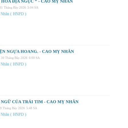
 HOA ĐỊA NGỤC “ - CAO MỴ NHÂN
 31 Tháng Bảy 2026
5:04 SA
 Nhân ( HNPD )
ỆN NGỰA HOANG. - CAO MỴ NHÂN
 30 Tháng Bảy 2026
6:00 SA
 Nhân ( HNPD )
NGỮ CỦA TRÁI TIM - CAO MỴ NHÂN
29 Tháng Bảy 2026
5:48 SA
 Nhân ( HNPD )