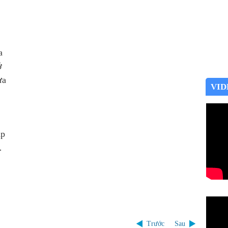
ưa
ớ
ưa
VID
ắp
 …
Trước
Sau