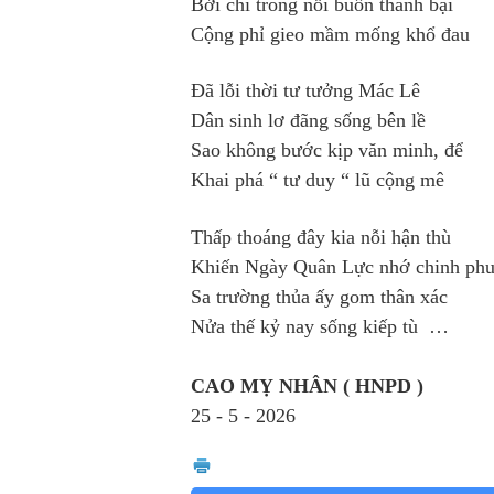
Bởi chi trong nỗi buồn thành bại
Cộng phỉ gieo mầm mống khổ đau
Đã lỗi thời tư tưởng Mác Lê
Dân sinh lơ đãng sống bên lề
Sao không bước kịp văn minh, để
Khai phá “ tư duy “ lũ cộng mê
Thấp thoáng đây kia nỗi hận thù
Khiến Ngày Quân Lực nhớ chinh ph
Sa trường thủa ấy gom thân xác
Nửa thế kỷ nay sống kiếp tù …
CAO MỴ NHÂN ( HNPD )
25 - 5 - 2026