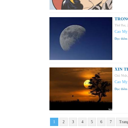
TRONG
Thứ Hai,
Cao Mỵ
Đọc thêm
XIN T
Chủ Nhật
Cao Mỵ
Đọc thêm
1
2
3
4
5
6
7
Tran