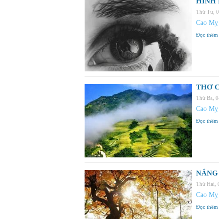
HÌNH 
Thứ Tư, 
Cao Mỵ
Đọc thêm
THƠ C
Thứ Ba, 
Cao Mỵ
Đọc thêm
NẮNG 
Thứ Hai,
Cao Mỵ
Đọc thêm