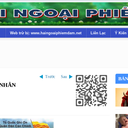
Web trừ bị: www.haingoaiphiemdam.net
Liên Lạc
Ý Kiến
Trước
Sau
BẢN
 NHÂN