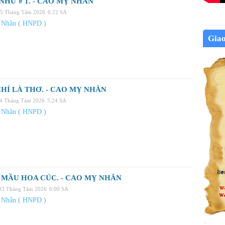
NHƯ # 1. - CAO MỴ NHÂN
05 Tháng Tám 2026
6:22 SA
 Nhân ( HNPD )
Gia
HỈ LÀ THƠ. - CAO MỴ NHÂN
04 Tháng Tám 2026
5:24 SA
 Nhân ( HNPD )
MẦU HOA CÚC. - CAO MỴ NHÂN
 03 Tháng Tám 2026
6:00 SA
 Nhân ( HNPD )