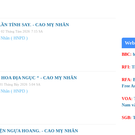
ẦN TỈNH SAY. - CAO MỴ NHÂN
, 02 Tháng Tám 2026
7:15 SA
 Nhân ( HNPD )
Web
BBC:
b
RFI:
T
 HOA ĐỊA NGỤC “ - CAO MỴ NHÂN
RFA:
B
 31 Tháng Bảy 2026
5:04 SA
Free As
 Nhân ( HNPD )
VOA:
Nam và
SGB:
T
ỆN NGỰA HOANG. - CAO MỴ NHÂN