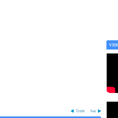
VID
u
Trước
Sau