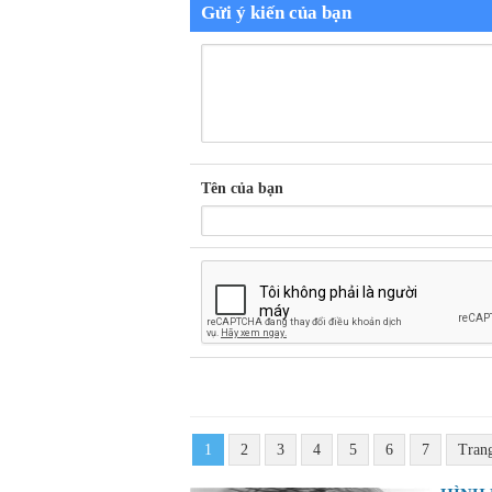
Gửi ý kiến của bạn
Tên của bạn
1
2
3
4
5
6
7
Tran