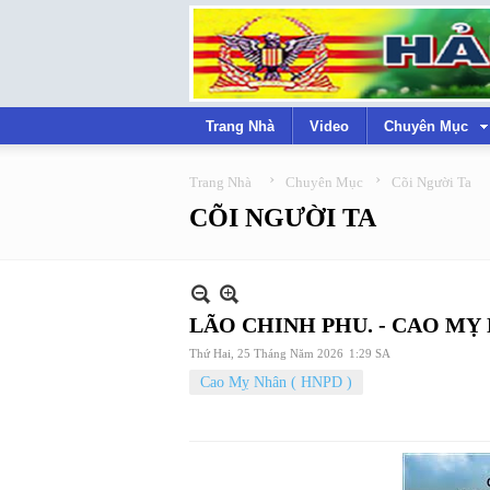
Trang Nhà
Video
Chuyên Mục
›
›
Trang Nhà
Chuyên Mục
Cõi Người Ta
CÕI NGƯỜI TA
LÃO CHINH PHU. - CAO MỴ
Thứ Hai, 25 Tháng Năm 2026
1:29 SA
Cao Mỵ Nhân ( HNPD )