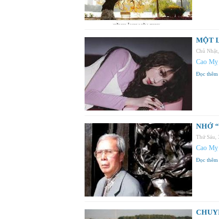
MỘT L
Chủ Nhật
Cao Mỵ
Đọc thêm
NHỚ “
Thứ Sáu,
Cao Mỵ
Đọc thêm
CHUY