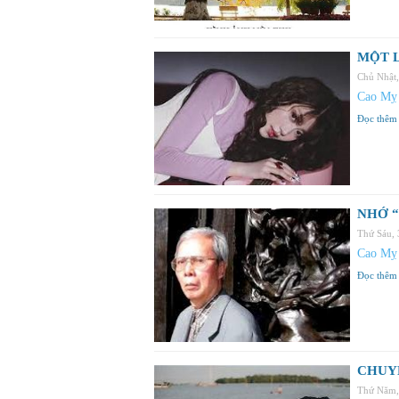
MỘT L
Chủ Nhật
Cao Mỵ
Đọc thêm
NHỚ “
Thứ Sáu,
Cao Mỵ
Đọc thêm
CHUY
Thứ Năm,