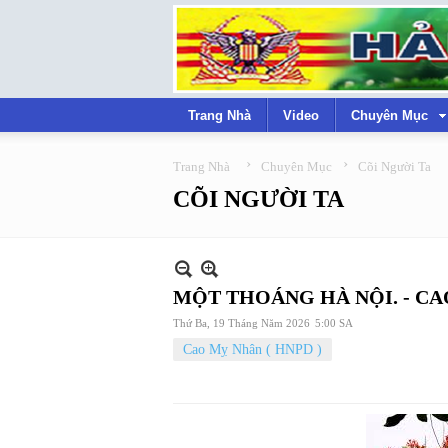
Trang Nhà
Video
Chuyên Mục
›
›
Trang Nhà
Chuyên Mục
Cõi Người Ta
CÕI NGƯỜI TA
MỘT THOÁNG HÀ NỘI. - C
Thứ Ba, 19 Tháng Năm 2026
5:00 SA
Cao Mỵ Nhân ( HNPD )