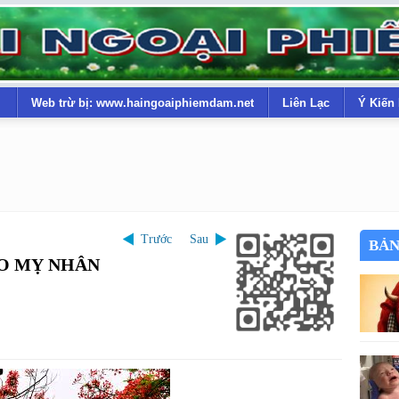
Web trừ bị: www.haingoaiphiemdam.net
Liên Lạc
Ý Kiến
Trước
Sau
BẢN
AO MỴ NHÂN