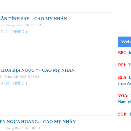
ẦN TỈNH SAY. - CAO MỴ NHÂN
, 02 Tháng Tám 2026
7:15 SA
 Nhân ( HNPD )
Web
BBC:
b
RFI:
T
 HOA ĐỊA NGỤC “ - CAO MỴ NHÂN
 31 Tháng Bảy 2026
5:04 SA
RFA:
B
 Nhân ( HNPD )
Free As
VOA:
Nam và
SGB:
T
ỆN NGỰA HOANG. - CAO MỴ NHÂN
 30 Tháng Bảy 2026
6:00 SA