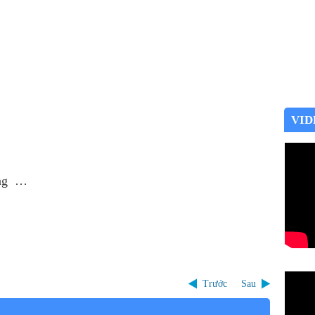
VID
ờng …
Trước
Sau