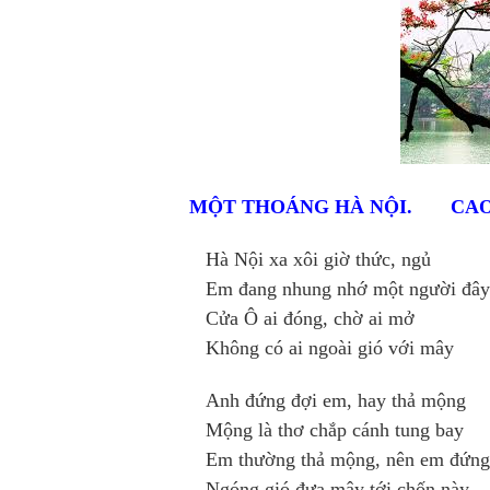
MỘT THOÁNG HÀ NỘI. CAO
Hà Nội xa xôi giờ thức, ngủ
Em đang nhung nhớ một người đây
Cửa Ô ai đóng, chờ ai mở
Không có ai ngoài gió với mây
Anh đứng đợi em, hay thả mộng
Mộng là thơ chắp cánh tung bay
Em thường thả mộng, nên em đứng
Ngóng gió đưa mây tới chốn này