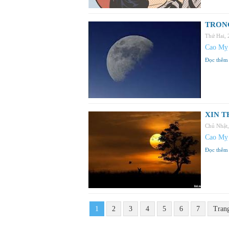
TRONG
Thứ Hai,
Cao Mỵ
Đọc thêm
XIN T
Chủ Nhật
Cao Mỵ
Đọc thêm
1
2
3
4
5
6
7
Tran