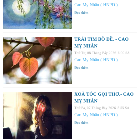
Cao Mỵ Nhân ( HNPD )
Đọc thêm
TRÁI TIM BỒ ĐỀ. - CAO
MỴ NHÂN
Thứ Tư, 08 Tháng Bảy 2026
6:00 SA
Cao Mỵ Nhân ( HNPD )
Đọc thêm
XOÃ TÓC GỌI THƠ.- CAO
MỴ NHÂN
Thứ Ba, 07 Tháng Bảy 2026
5:55 SA
Cao Mỵ Nhân ( HNPD )
Đọc thêm