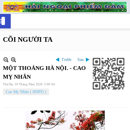
CÕI NGƯỜI TA
Trước
Sau
MỘT THOÁNG HÀ NỘI. - CAO
MỴ NHÂN
Thứ Ba, 19 Tháng Năm 2026
5:00 SA
Cao Mỵ Nhân ( HNPD )