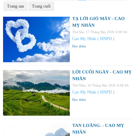
Trang sau
Trang cuối
TẠ LỜI GIÓ MÂY - CAO
MỴ NHÂN
Thứ Sáu, 17 Tháng Bảy 2026
6:00 SA
Cao Mỵ Nhân ( HNPD )
Đọc thêm
LỜI CUỐI NGÀY - CAO MỴ
NHÂN
Thứ Năm, 16 Tháng Bảy 2026
6:08 SA
Cao Mỵ Nhân ( HNPD )
Đọc thêm
TAN LOÃNG. - CAO MỴ
NHÂN