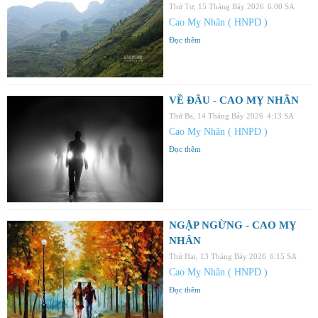
Thứ Tư, 15 Tháng Bảy 2026
6:00 SA
Cao Mỵ Nhân ( HNPD )
Đọc thêm
VỀ ĐÂU - CAO MỴ NHÂN
Thứ Ba, 14 Tháng Bảy 2026
4:13 SA
Cao Mỵ Nhân ( HNPD )
Đọc thêm
NGẬP NGỪNG - CAO MỴ
NHÂN
Thứ Hai, 13 Tháng Bảy 2026
6:15 SA
Cao Mỵ Nhân ( HNPD )
Đọc thêm