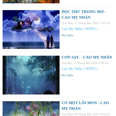
ĐỌC THƯ TRONG MƠ.-
CAO MỴ NHÂN
Chủ Nhật, 12 Tháng Bảy 2026
7:00 SA
Cao Mỵ Nhân ( HNPD )
Đọc thêm
CƠN SAY. - CAO MỴ NHÂN
Thứ Bảy, 11 Tháng Bảy 2026
6:00 SA
Cao Mỵ Nhân ( HNPD )
Đọc thêm
CÓ MỘT LỐI MÒN - CAO
MỴ NHÂN
Thứ Năm, 09 Tháng Bảy 2026
5:00 SA