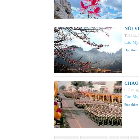
NÚI V
Thứ Hai,
Cao Mỵ
Đọc thêm
CHÀO 
Chủ Nhật
Cao Mỵ
Đọc thêm