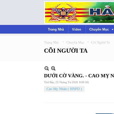
Trang Nhà
Video
Chuyên Mục
›
›
Trang Nhà
Chuyên Mục
Cõi Người Ta
CÕI NGƯỜI TA
DƯỚI CỜ VÀNG. - CAO MỴ 
Thứ Bảy, 25 Tháng Tư 2026
8:00 SA
Cao Mỵ Nhân ( HNPD )