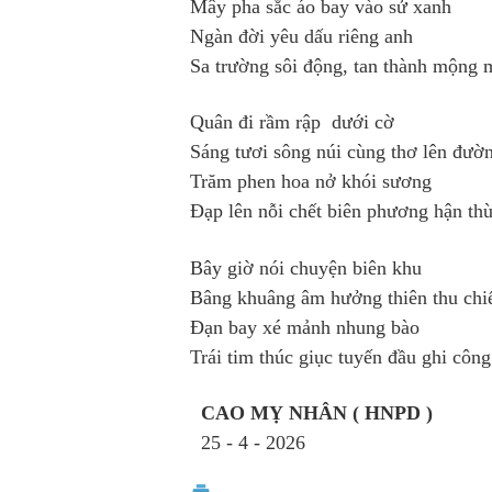
Mây pha sắc áo bay vào sử xanh
Ngàn đời yêu dấu riêng anh
Sa trường sôi động, tan thành mộng
Quân đi rầm rập dưới cờ
Sáng tươi sông núi cùng thơ lên đư
Trăm phen hoa nở khói sương
Đạp lên nỗi chết biên phương hận th
Bây giờ nói chuyện biên khu
Bâng khuâng âm hưởng thiên thu ch
Đạn bay xé mảnh nhung bào
Trái tim thúc giục tuyến đầu ghi công 
CAO MỴ NHÂN ( HNPD )
25 - 4 - 2026