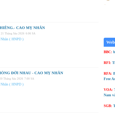
HIÊNG.- CAO MỴ NHÂN
, 21 Tháng Sáu 2026
6:06 SA
 Nhân ( HNPD )
Web
BBC:
b
RFI:
T
HỎNG ĐỜI NHAU - CAO MỴ NHÂN
RFA:
B
 20 Tháng Sáu 2026
7:00 SA
Free As
 Nhân ( HNPD )
VOA:
Nam và
SGB:
T