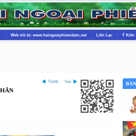
Web trừ bị: www.haingoaiphiemdam.net
Liên Lạc
Ý Kiến
Trước
Sau
BẢN
NHÂN