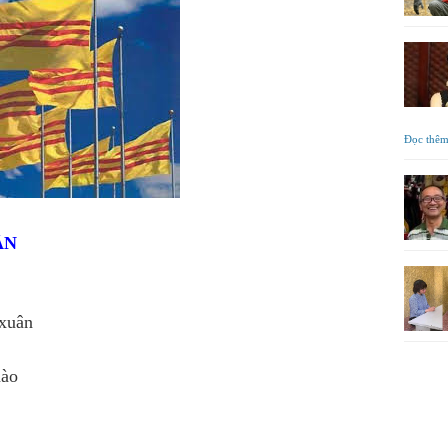
Đọc thê
ÂN
 xuân
nào