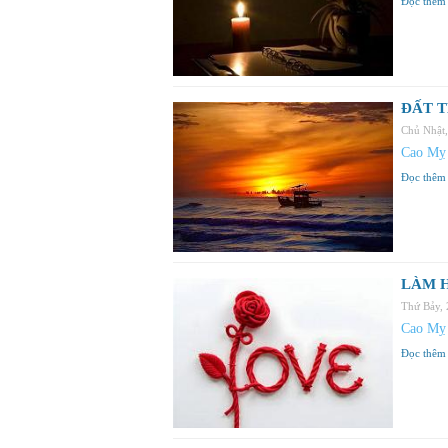
Đọc thêm
ĐẤT T
Chủ Nhật
Cao Mỵ
Đọc thêm
LÀM 
Thứ Bảy,
Cao Mỵ
Đọc thêm