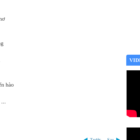
 mơ
ờng
ù
VID
iến hào
...
Trước
Sau