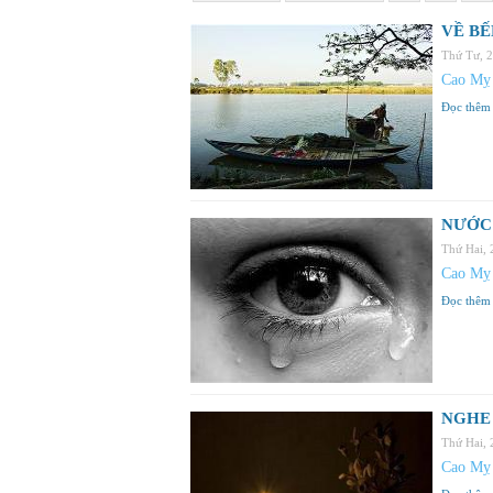
VỀ BẾ
Thứ Tư, 
Cao Mỵ
Đọc thêm
NƯỚC 
Thứ Hai,
Cao Mỵ
Đọc thêm
NGHE 
Thứ Hai,
Cao Mỵ