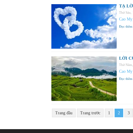
TẠ LỜ
Thứ Sáu,
Cao Mỵ
Đọc thêm
LỜI C
Thứ Năm,
Cao Mỵ
Đọc thêm
Trang đầu
Trang trước
1
2
3