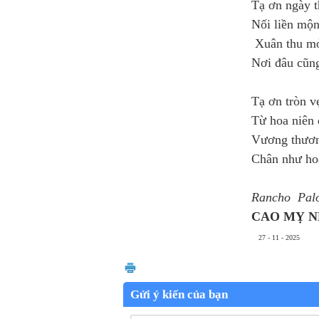
Tạ ơn ngày t
Nối liền mộ
Xuân thu mở
Nơi đâu cũng
Tạ ơn tròn v
Từ hoa niên 
Vương thương
Chân như ho
Rancho
Pal
CAO MỴ 
27 - 11 - 2025
Gửi ý kiến của bạn