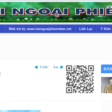
Web trừ bị: www.haingoaiphiemdam.net
Liên Lạc
Ý Kiến
Trước
Sau
BẢN
N