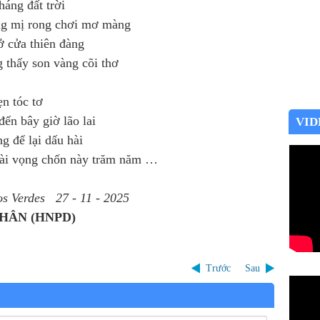
háng đất trời
ng mị rong chơi mơ màng
 cửa thiên đàng
 thấy son vàng cõi thơ
ẹn tóc tơ
đến bây giờ lão lai
VID
 để lại dấu hài
ài vọng chốn này trăm năm …
os Verdes
27 - 11 - 2025
NHÂN
(HNPD)
Trước
Sau