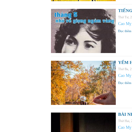
TIẾNG
Thứ Tư, 
Cao Mỵ
Đọc thêm
YẾM 
Thứ Ba, 
Cao Mỵ
Đọc thêm
BÀI N
Thứ Hai,
Cao Mỵ