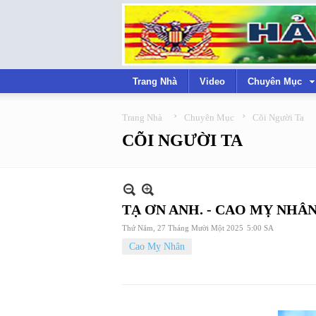
Trang Nhà
Video
Chuyên Mục
›
›
Trang Nhà
Chuyên Mục
Cõi Người Ta
CÕI NGƯỜI TA
TẠ ƠN ANH. - CAO MỴ NHÂ
Thứ Năm, 27 Tháng Mười Một 2025
5:00 SA
Cao Mỵ Nhân