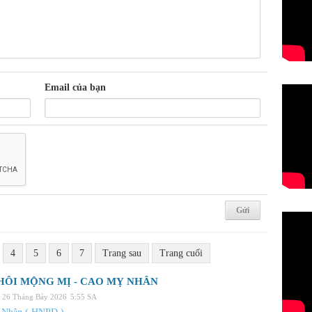
Email của bạn
4
5
6
7
Trang sau
Trang cuối
HÔI MỘNG MỊ - CAO MỴ NHÂN
, 26 Tháng Bảy 2026
5:55 SA