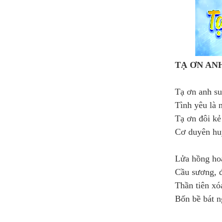
TẠ ƠN AN
Tạ ơn anh su
Tình yêu là n
Tạ ơn đôi kẻ
Cơ duyên hu
Lửa hồng ho
Cầu sương, đ
Thần tiên xó
Bốn bề bát n