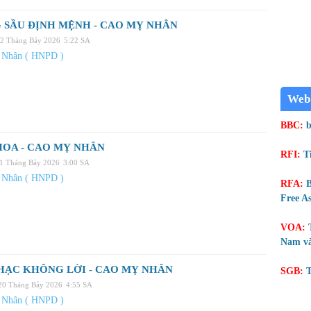
 SẦU ĐỊNH MỆNH - CAO MỴ NHÂN
22 Tháng Bảy 2026
5:22 SA
 Nhân ( HNPD )
Web
BBC:
b
HOA - CAO MỴ NHÂN
RFI:
T
21 Tháng Bảy 2026
3:00 SA
 Nhân ( HNPD )
RFA:
B
Free As
VOA:
Nam và
HẠC KHÔNG LỜI - CAO MỴ NHÂN
SGB:
T
 20 Tháng Bảy 2026
4:55 SA
 Nhân ( HNPD )