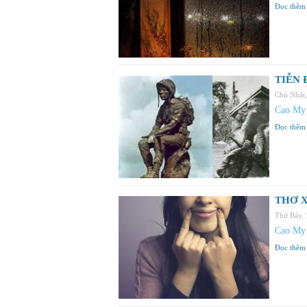
Đọc thêm
TIỄN 
Chủ Nhật
Cao Mỵ
Đọc thêm
THƠ X
Thứ Bảy,
Cao Mỵ
Đọc thêm