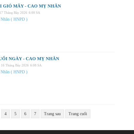
I GIÓ MÂY - CAO MỴ NHÂN
 17 Tháng Bảy 2026
6:00 SA
 Nhân ( HNPD )
UỐI NGÀY - CAO MỴ NHÂN
 16 Tháng Bảy 2026
6:08 SA
 Nhân ( HNPD )
4
5
6
7
Trang sau
Trang cuối