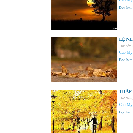
Cao Mỵ
Đọc thêm
LỆ NẾ
Thứ Bảy,
Cao Mỵ
Đọc thêm
THẮP
Thứ Năm,
Cao Mỵ
Đọc thêm