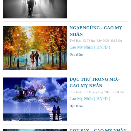
NGẬP NGỪNG - CAO MỴ
NHÂN
Thứ Hai, 13 Tháng Bảy 2026
6:15 SA
Cao Mỵ Nhân ( HNPD )
Đọc thêm
ĐỌC THƯ TRONG MƠ.-
CAO MỴ NHÂN
Chủ Nhật, 12 Tháng Bảy 2026
7:00 SA
Cao Mỵ Nhân ( HNPD )
Đọc thêm
CƠN SAY. - CAO MỴ NHÂN