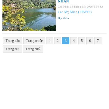
NHÂN
Chủ Nhật, 05 Tháng Bảy 2026
6:00 SA
Cao Mỵ Nhân ( HNPD )
Đọc thêm
Trang đầu
Trang trước
1
2
3
4
5
6
7
Trang sau
Trang cuối