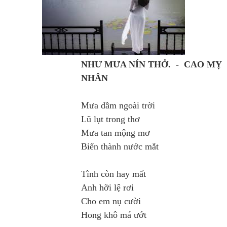
NHƯ MƯA NÍN THỞ.
-
CAO MỴ
NHÂN
Mưa dầm ngoài trời
Lũ lụt trong thơ
Mưa tan mộng mơ
Biến thành nước mắt
Tình còn hay mất
Anh hỡi lệ rơi
Cho em nụ cười
Hong khô má ướt