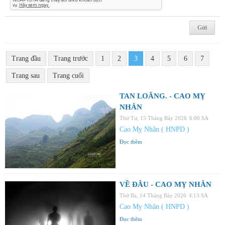
Trang đầu
Trang trước
1
2
3
4
5
6
7
Trang sau
Trang cuối
TAN LOÃNG. - CAO MỴ
NHÂN
Thứ Tư, 15 Tháng Bảy 2026
6:00 SA
Cao Mỵ Nhân ( HNPD )
Đọc thêm
VỀ ĐÂU - CAO MỴ NHÂN
Thứ Ba, 14 Tháng Bảy 2026
4:13 SA
Cao Mỵ Nhân ( HNPD )
Đọc thêm