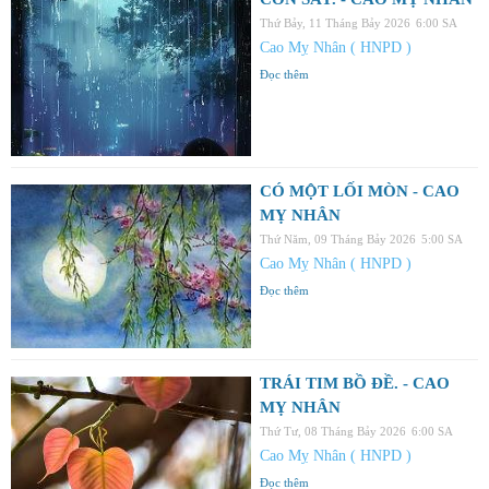
Thứ Bảy, 11 Tháng Bảy 2026
6:00 SA
Cao Mỵ Nhân ( HNPD )
Đọc thêm
CÓ MỘT LỐI MÒN - CAO
MỴ NHÂN
Thứ Năm, 09 Tháng Bảy 2026
5:00 SA
Cao Mỵ Nhân ( HNPD )
Đọc thêm
TRÁI TIM BỒ ĐỀ. - CAO
MỴ NHÂN
Thứ Tư, 08 Tháng Bảy 2026
6:00 SA
Cao Mỵ Nhân ( HNPD )
Đọc thêm