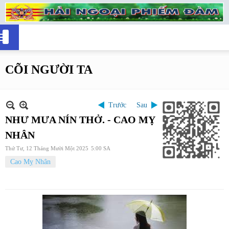
CÕI NGƯỜI TA
Trước
Sau
NHƯ MƯA NÍN THỞ. - CAO MỴ
NHÂN
Thứ Tư, 12 Tháng Mười Một 2025
5:00 SA
Cao Mỵ Nhân