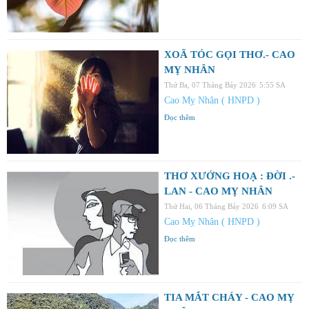
XOÃ TÓC GỌI THƠ.- CAO
MỴ NHÂN
Thứ Ba, 07 Tháng Bảy 2026
5:55 SA
Cao Mỵ Nhân ( HNPD )
Đọc thêm
THƠ XƯỚNG HOẠ : ĐỜI .-
LAN - CAO MỴ NHÂN
Thứ Hai, 06 Tháng Bảy 2026
6:09 SA
Cao Mỵ Nhân ( HNPD )
Đọc thêm
TIA MẮT CHÁY - CAO MỴ