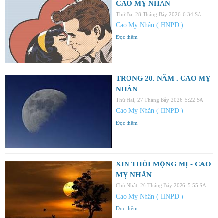
CAO MỴ NHÂN
Thứ Ba, 28 Tháng Bảy 2026
6:34 SA
Cao Mỵ Nhân ( HNPD )
Đọc thêm
TRONG 20. NĂM . CAO MỴ
NHÂN
Thứ Hai, 27 Tháng Bảy 2026
5:22 SA
Cao Mỵ Nhân ( HNPD )
Đọc thêm
XIN THÔI MỘNG MỊ - CAO
MỴ NHÂN
Chủ Nhật, 26 Tháng Bảy 2026
5:55 SA
Cao Mỵ Nhân ( HNPD )
Đọc thêm