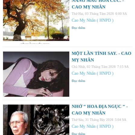
NẮNG MẦU HOA CÚC. -
CAO MỴ NHÂN
Thứ Hai, 03 Tháng Tám 2026
6:00 SA
Cao Mỵ Nhân ( HNPD )
Đọc thêm
MỘT LẦN TỈNH SAY. - CAO
MỴ NHÂN
Chủ Nhật, 02 Tháng Tám 2026
7:15 SA
Cao Mỵ Nhân ( HNPD )
Đọc thêm
NHỚ “ HOA ĐỊA NGỤC “ -
CAO MỴ NHÂN
Thứ Sáu, 31 Tháng Bảy 2026
5:04 SA
Cao Mỵ Nhân ( HNPD )
Đọc thêm