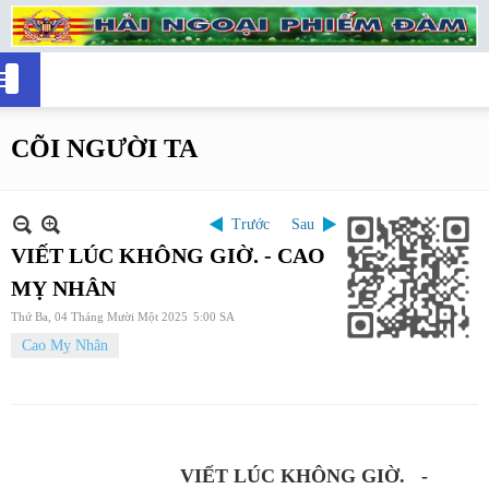
CÕI NGƯỜI TA
Trước
Sau
VIẾT LÚC KHÔNG GIỜ. - CAO
MỴ NHÂN
Thứ Ba, 04 Tháng Mười Một 2025
5:00 SA
Cao Mỵ Nhân
VIẾT LÚC KHÔNG GIỜ.
-