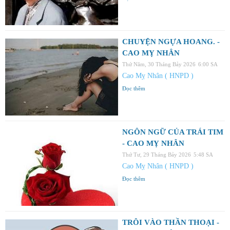
CHUYỆN NGỰA HOANG. -
CAO MỴ NHÂN
Thứ Năm, 30 Tháng Bảy 2026
6:00 SA
Cao Mỵ Nhân ( HNPD )
Đọc thêm
NGÔN NGỮ CỦA TRÁI TIM
- CAO MỴ NHÂN
Thứ Tư, 29 Tháng Bảy 2026
5:48 SA
Cao Mỵ Nhân ( HNPD )
Đọc thêm
TRÔI VÀO THẦN THOẠI -