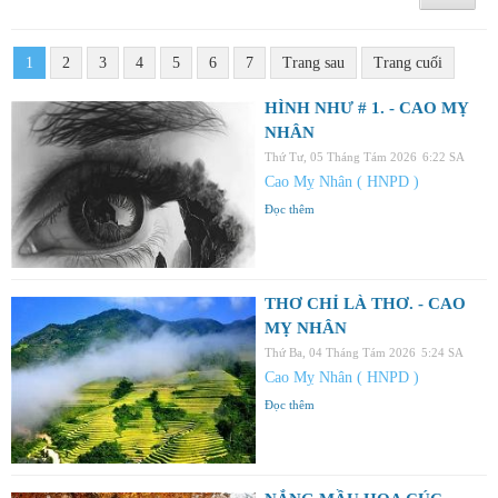
1
2
3
4
5
6
7
Trang sau
Trang cuối
HÌNH NHƯ # 1. - CAO MỴ
NHÂN
Thứ Tư, 05 Tháng Tám 2026
6:22 SA
Cao Mỵ Nhân ( HNPD )
Đọc thêm
THƠ CHỈ LÀ THƠ. - CAO
MỴ NHÂN
Thứ Ba, 04 Tháng Tám 2026
5:24 SA
Cao Mỵ Nhân ( HNPD )
Đọc thêm