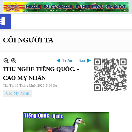
CÕI NGƯỜI TA
Trước
Sau
THU NGHE TIẾNG QUỐC. -
CAO MỴ NHÂN
Thứ Tư, 15 Tháng Mười 2025
5:00 SA
Cao Mỵ Nhân