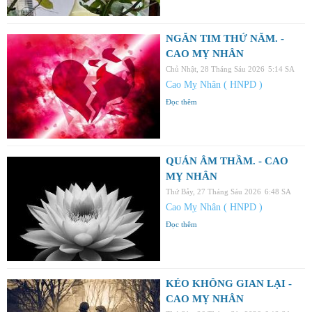
NGĂN TIM THỨ NĂM. -
CAO MỴ NHÂN
Chủ Nhật, 28 Tháng Sáu 2026
5:14 SA
Cao Mỵ Nhân ( HNPD )
Đọc thêm
QUÁN ÂM THẦM. - CAO
MỴ NHÂN
Thứ Bảy, 27 Tháng Sáu 2026
6:48 SA
Cao Mỵ Nhân ( HNPD )
Đọc thêm
KÉO KHÔNG GIAN LẠI -
CAO MỴ NHÂN