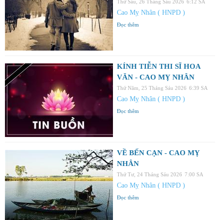
Thứ Sáu, 26 Tháng Sáu 2026
6:12 SA
Cao Mỵ Nhân ( HNPD )
Đọc thêm
KÍNH TIỄN THI SĨ HOA
VĂN - CAO MỴ NHÂN
Thứ Năm, 25 Tháng Sáu 2026
6:39 SA
Cao Mỵ Nhân ( HNPD )
Đọc thêm
VỀ BẾN CẠN - CAO MỴ
NHÂN
Thứ Tư, 24 Tháng Sáu 2026
7:00 SA
Cao Mỵ Nhân ( HNPD )
Đọc thêm