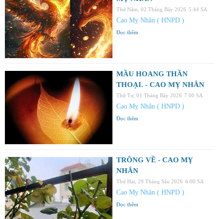
Thứ Năm, 02 Tháng Bảy 2026
5:44 SA
Cao Mỵ Nhân ( HNPD )
Đọc thêm
MẦU HOANG THẦN
THOẠI. - CAO MỴ NHÂN
Thứ Tư, 01 Tháng Bảy 2026
7:00 SA
Cao Mỵ Nhân ( HNPD )
Đọc thêm
TRÔNG VỀ - CAO MỴ
NHÂN
Thứ Hai, 29 Tháng Sáu 2026
6:00 SA
Cao Mỵ Nhân ( HNPD )
Đọc thêm