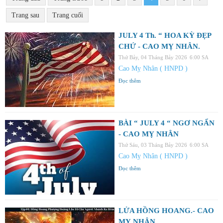
Trang sau
Trang cuối
JULY 4 Th. “ HOA KỲ ĐẸP
CHỨ - CAO MỴ NHÂN.
Thứ Bảy, 04 Tháng Bảy 2026
6:00 SA
Cao Mỵ Nhân ( HNPD )
Đọc thêm
BÀI “ JULY 4 “ NGƠ NGẨN
- CAO MỴ NHÂN
Thứ Sáu, 03 Tháng Bảy 2026
6:00 SA
Cao Mỵ Nhân ( HNPD )
Đọc thêm
LỬA HỒNG HOANG.- CAO
MỴ NHÂN