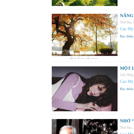
NẮNG 
Thứ Hai,
Cao Mỵ
Đọc thêm
MỘT L
Chủ Nhật
Cao Mỵ
Đọc thêm
NHỚ “
Thứ Sáu,