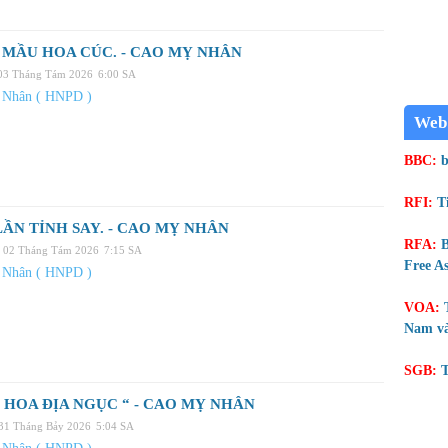
MẦU HOA CÚC. - CAO MỴ NHÂN
 03 Tháng Tám 2026
6:00 SA
 Nhân ( HNPD )
Web
BBC:
b
RFI:
T
ẦN TỈNH SAY. - CAO MỴ NHÂN
RFA:
B
, 02 Tháng Tám 2026
7:15 SA
Free As
 Nhân ( HNPD )
VOA:
Nam và
SGB:
T
 HOA ĐỊA NGỤC “ - CAO MỴ NHÂN
 31 Tháng Bảy 2026
5:04 SA