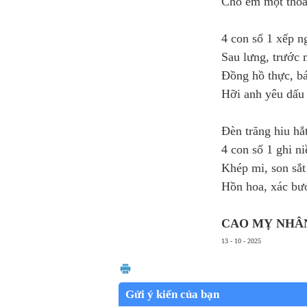
Cho em một thoán
4 con số 1 xếp n
Sau lưng, trước 
Đồng hồ thực, b
Hỡi anh yêu dấu
Đèn trăng hiu hắ
4 con số 1 ghi 
Khép mi, son sắ
Hồn hoa, xác bư
CAO MỴ NHÂN
13 - 10 - 2025
Gửi ý kiến của bạn