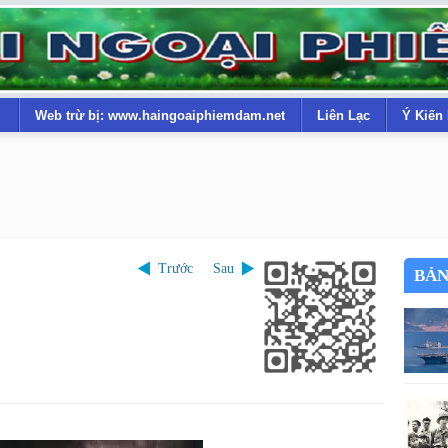
Web trừ bị: www.haingoaiphiemdam.net
Liên Lạc
Ý Kiến
Trước
Sau
BẢN