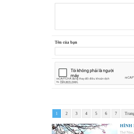
Tên của bạn
1
2
3
4
5
6
7
Tran
HÌNH 
Thứ Năm,