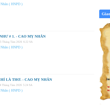
 Nhân ( HNPD )
Gia
NHƯ # 1. - CAO MỴ NHÂN
05 Tháng Tám 2026
6:22 SA
 Nhân ( HNPD )
HỈ LÀ THƠ. - CAO MỴ NHÂN
04 Tháng Tám 2026
5:24 SA
 Nhân ( HNPD )