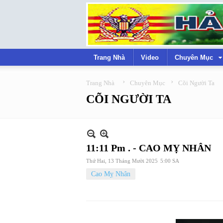
Trang Nhà
Video
Chuyên Mục
›
›
Trang Nhà
Chuyên Mục
Cõi Người Ta
CÕI NGƯỜI TA
11:11 Pm . - CAO MỴ NHÂN
Thứ Hai, 13 Tháng Mười 2025
5:00 SA
Cao Mỵ Nhân