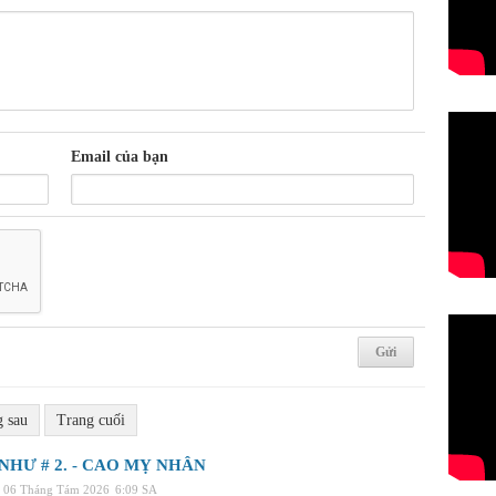
Email của bạn
g sau
Trang cuối
NHƯ # 2. - CAO MỴ NHÂN
 06 Tháng Tám 2026
6:09 SA