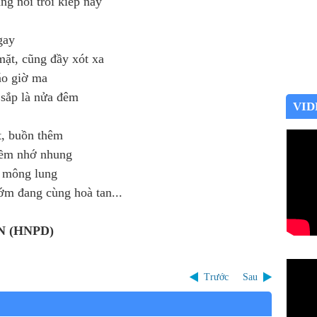
g nổi trôi kiếp này
gay
mặt, cũng đầy xót xa
áo giờ ma
 sắp là nửa đêm
VID
t, buồn thêm
niềm nhớ nhung
t mông lung
ớm đang cùng hoà tan...
 (HNPD)
Trước
Sau