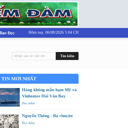
Hôm nay,
06/08/2026 5:04 CH
 Bạn Đọc
 TIN MỚI NHẤT
Hàng không mẫu hạm Mỹ và
Vinhomes Hải Vân Bay
Đọc thêm
Nguyễn Thông - Ba chuyện
Đọc thêm