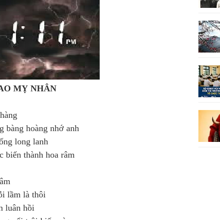
 CAO MỴ NHÂN
 hàng
g bàng hoàng nhớ anh
uống long lanh
c biến thành hoa râm
 câm
ỗi lầm là thôi
h luân hồi