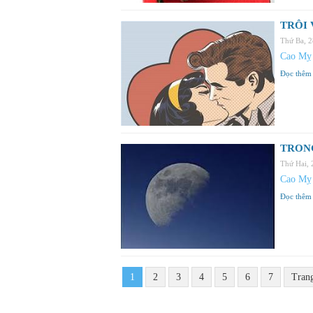
TRÔI 
Thứ Ba, 
Cao Mỵ
Đọc thêm
TRONG
Thứ Hai,
Cao Mỵ
Đọc thêm
1
2
3
4
5
6
7
Tran