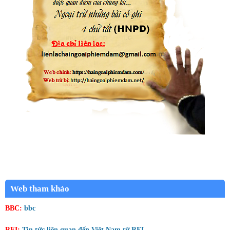
Web tham khảo
BBC:
bbc
RFI:
Tin tức liên quan đến Việt Nam từ RFI