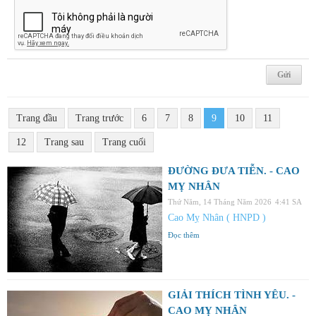
Trang đầu
Trang trước
6
7
8
9
10
11
12
Trang sau
Trang cuối
ĐƯỜNG ĐƯA TIỄN. - CAO
MỴ NHÂN
Thứ Năm, 14 Tháng Năm 2026
4:41 SA
Cao Mỵ Nhân ( HNPD )
Đọc thêm
GIẢI THÍCH TÌNH YÊU. -
CAO MỴ NHÂN