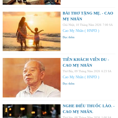
BÀI THƠ TẶNG MẸ. - CAO
MỴ NHÂN
Chủ Nhật, 10 Tháng Năm 2026
7:00 SA
Cao Mỵ Nhân ( HNPD )
Đọc thêm
TIỄN KHÁCH VIỄN DU -
CAO MỴ NHÂN
Thứ Bảy, 09 Tháng Năm 2026
6:23 SA
Cao Mỵ Nhân ( HNPD )
Đọc thêm
NGHE ĐIẾU THUỐC LÀO. -
CAO MỴ NHÂN.
Thứ Sáu, 08 Tháng Năm 2026
1:00 SA