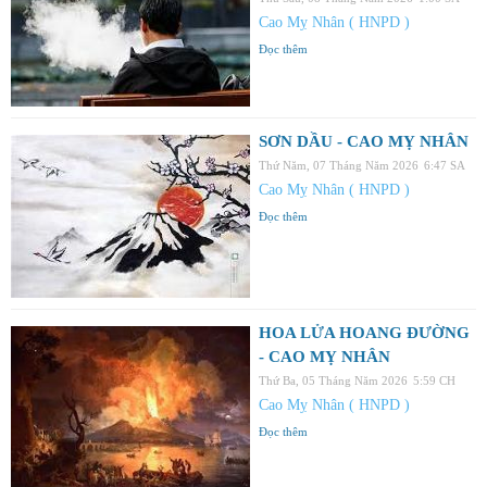
Cao Mỵ Nhân ( HNPD )
Đọc thêm
SƠN DẦU - CAO MỴ NHÂN
Thứ Năm, 07 Tháng Năm 2026
6:47 SA
Cao Mỵ Nhân ( HNPD )
Đọc thêm
HOA LỬA HOANG ĐƯỜNG
- CAO MỴ NHÂN
Thứ Ba, 05 Tháng Năm 2026
5:59 CH
Cao Mỵ Nhân ( HNPD )
Đọc thêm