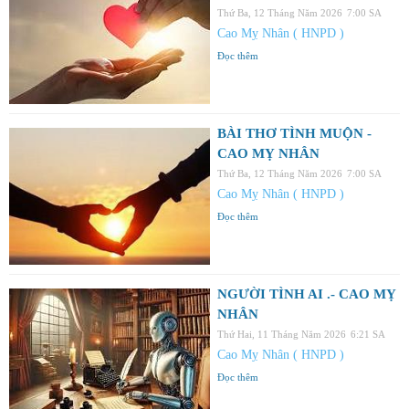
Thứ Ba, 12 Tháng Năm 2026
7:00 SA
Cao Mỵ Nhân ( HNPD )
Đọc thêm
BÀI THƠ TÌNH MUỘN -
CAO MỴ NHÂN
Thứ Ba, 12 Tháng Năm 2026
7:00 SA
Cao Mỵ Nhân ( HNPD )
Đọc thêm
NGƯỜI TÌNH AI .- CAO MỴ
NHÂN
Thứ Hai, 11 Tháng Năm 2026
6:21 SA
Cao Mỵ Nhân ( HNPD )
Đọc thêm