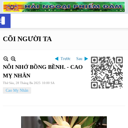
CÕI NGƯỜI TA
Trước
Sau
NỖI NHỚ BỒNG BỀNH. - CAO
MỴ NHÂN
Thứ Sáu, 28 Tháng Ba 2025
10:00 SA
Cao Mỵ Nhân