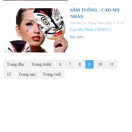
SẮM TUỒNG - CAO MỴ
NHÂN
Thứ Hai, 04 Tháng Năm 2026
5:14 SA
Cao Mỵ Nhân ( HNPD )
Đọc thêm
Trang đầu
Trang trước
6
7
8
9
10
11
12
Trang sau
Trang cuối