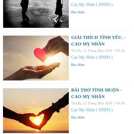
Cao Mỵ Nhân ( HNPD )
Đọc thêm
GIẢI THÍCH TÌNH YÊU. -
CAO MỴ NHÂN
Thứ Ba, 12 Tháng Năm 2026
7:00 SA
Cao Mỵ Nhân ( HNPD )
Đọc thêm
BÀI THƠ TÌNH MUỘN -
CAO MỴ NHÂN
Thứ Ba, 12 Tháng Năm 2026
7:00 SA
Cao Mỵ Nhân ( HNPD )
Đọc thêm