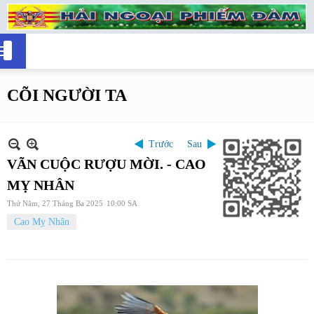
CÕI NGƯỜI TA
Trước
Sau
VÃN CUỘC RƯỢU MỜI. - CAO
MỴ NHÂN
Thứ Năm, 27 Tháng Ba 2025
10:00 SA
Cao Mỵ Nhân