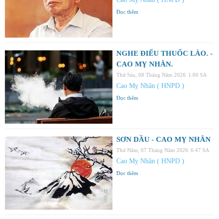
Đọc thêm
NGHE ĐIẾU THUỐC LÀO. -
CAO MỴ NHÂN.
Thứ Sáu, 08 Tháng Năm 2026
1:00 SA
Cao Mỵ Nhân ( HNPD )
Đọc thêm
SƠN DẦU - CAO MỴ NHÂN
Thứ Năm, 07 Tháng Năm 2026
6:47 SA
Cao Mỵ Nhân ( HNPD )
Đọc thêm