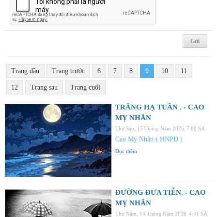
Trang đầu
Trang trước
6
7
8
9
10
11
12
Trang sau
Trang cuối
TRĂNG HẠ TUẦN . - CAO
MỴ NHÂN
Thứ Sáu, 15 Tháng Năm 2026
7:00 SA
Cao Mỵ Nhân ( HNPD )
Đọc thêm
ĐƯỜNG ĐƯA TIỄN. - CAO
MỴ NHÂN
Thứ Năm, 14 Tháng Năm 2026
4:41 SA