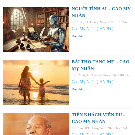
NGƯỜI TÌNH AI .- CAO MỴ
NHÂN
Thứ Hai, 11 Tháng Năm 2026
6:21 SA
Cao Mỵ Nhân ( HNPD )
Đọc thêm
BÀI THƠ TẶNG MẸ. - CAO
MỴ NHÂN
Chủ Nhật, 10 Tháng Năm 2026
7:00 SA
Cao Mỵ Nhân ( HNPD )
Đọc thêm
TIỄN KHÁCH VIỄN DU -
CAO MỴ NHÂN
Thứ Bảy, 09 Tháng Năm 2026
6:23 SA
Cao Mỵ Nhân ( HNPD )