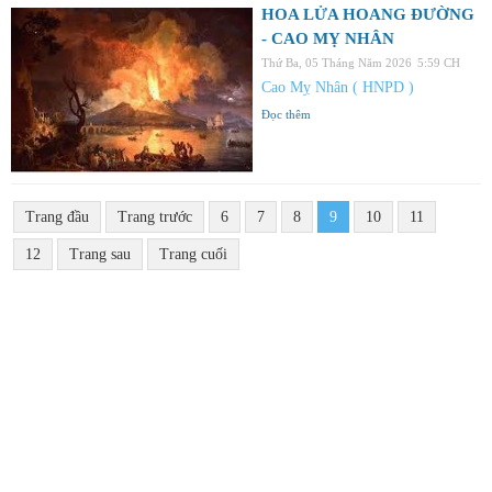
HOA LỬA HOANG ĐƯỜNG
- CAO MỴ NHÂN
Thứ Ba, 05 Tháng Năm 2026
5:59 CH
Cao Mỵ Nhân ( HNPD )
Đọc thêm
Trang đầu
Trang trước
6
7
8
9
10
11
12
Trang sau
Trang cuối