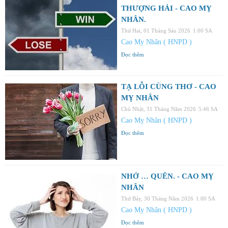
THƯỢNG HẢI - CAO MỴ
NHÂN.
Thứ Hai, 01 Tháng Sáu 2026
1:00 SA
Cao Mỵ Nhân ( HNPD )
Đọc thêm
TẠ LỖI CÙNG THƠ - CAO
MỴ NHÂN
Chủ Nhật, 31 Tháng Năm 2026
5:46 SA
Cao Mỵ Nhân ( HNPD )
Đọc thêm
NHỚ … QUÊN. - CAO MỴ
NHÂN
Thứ Bảy, 30 Tháng Năm 2026
1:00 SA
Cao Mỵ Nhân ( HNPD )
Đọc thêm