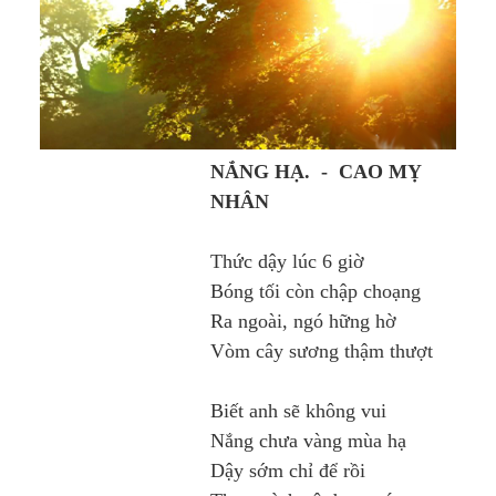
NẮNG HẠ. - CAO MỴ
NHÂN
Thức dậy lúc 6 giờ
Bóng tối còn chập choạng
Ra ngoài, ngó hững hờ
Vòm cây sương thậm thượt
Biết anh sẽ không vui
Nắng chưa vàng mùa hạ
Dậy sớm chỉ để rồi