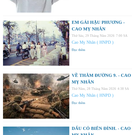
EM GÁI HẬU PHƯƠNG -
CAO MỴ NHÂN
Thứ Sáu, 29 Tháng Năm 2026
7:00 SA
Cao Mỵ Nhân ( HNPD )
Đọc thêm
VỀ THĂM ĐƯỜNG 9. - CAO
MỴ NHÂN
Thứ Năm, 28 Tháng Năm 2026
4:38 SA
Cao Mỵ Nhân ( HNPD )
Đọc thêm
DẤU CỎ BIÊN ĐÌNH. - CAO
MỴ NHÂN