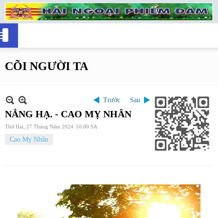
CÕI NGƯỜI TA
Trước
Sau
NẮNG HẠ. - CAO MỴ NHÂN
Thứ Hai, 27 Tháng Năm 2024
10:00 SA
Cao Mỵ Nhân