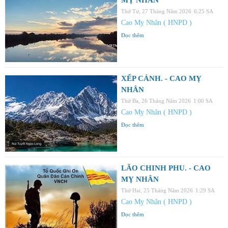
Thứ Tư, 27 Tháng Năm 2026
6:25 SA
Cao Mỵ Nhân ( HNPD )
Đọc thêm
XẾP CÁNH. - CAO MỴ
NHÂN
Thứ Ba, 26 Tháng Năm 2026
1:00 SA
Cao Mỵ Nhân ( HNPD )
Đọc thêm
LÃO CHINH PHU. - CAO
MỴ NHÂN
Thứ Hai, 25 Tháng Năm 2026
1:29 SA
Cao Mỵ Nhân ( HNPD )
Đọc thêm