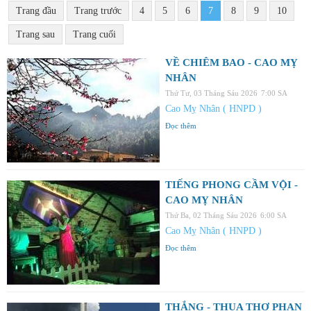
Trang đầu
Trang trước
4
5
6
7
8
9
10
Trang sau
Trang cuối
VỀ CHIÊM BAO - CAO MỴ
NHÂN
Thứ Tư, 03 Tháng Sáu 2026
7:00 SA
Cao Mỵ Nhân ( HNPD )
Đọc thêm
TIẾNG PHONG CẦM VỘI -
CAO MỴ NHÂN
Thứ Ba, 02 Tháng Sáu 2026
6:00 SA
Cao Mỵ Nhân ( HNPD )
Đọc thêm
THẮNG - THUA THƠ PHAN