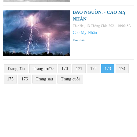
BÃO NGUỒN. - CAO MỴ
NHÂN
Thứ Hai, 13 Tháng Chín 2021
10:00 SA
Cao Mỵ Nhân
Đọc thêm
Trang đầu
Trang trước
170
171
172
173
174
175
176
Trang sau
Trang cuối