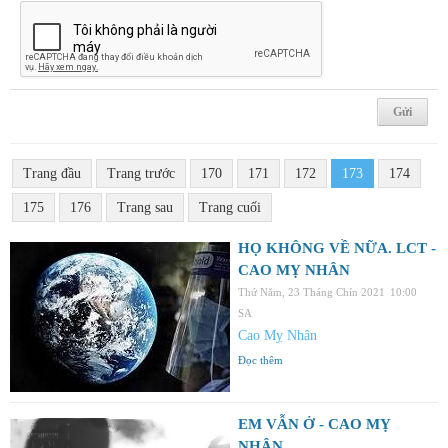
Trang đầu
Trang trước
170
171
172
173
174
175
176
Trang sau
Trang cuối
HỌ KHÔNG VỀ NỮA. LCT -
CAO MỴ NHÂN
Thứ Năm, 23 Tháng Chín 2021
10:00
SA
Cao Mỵ Nhân
Đọc thêm
EM VẪN Ở - CAO MỴ
NHÂN