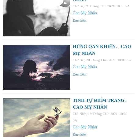
Thứ Ba, 21 Tháng Chín 2021
10:00 SA
Cao Mỵ Nhân
Đọc thêm
HỨNG OAN KHIÊN. - CAO
MỴ NHÂN
Thứ Hai, 20 Tháng Chín 2021
10:00 SA
Cao Mỵ Nhân
Đọc thêm
TÌNH TỰ ĐIỂM TRANG.
CAO MỴ NHÂN
Chủ Nhật, 19 Tháng Chín 2021
10:00
SA
Cao Mỵ Nhân
Đọc thêm