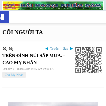
CÕI NGƯỜI TA
Trước
Sau
TRÊN ĐỈNH NÚI SẮP MƯA. -
CAO MỴ NHÂN
Thứ Bảy, 07 Tháng Mười Một 2020
10:00 SA
Cao Mỵ Nhân