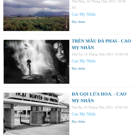
Thứ Năm, 16 Tháng Chín 2021
10:00
SA
Cao Mỵ Nhân
Đọc thêm
TRÊN MẦU ĐÁ PHAI - CAO
MỴ NHÂN
Thứ Tư, 15 Tháng Chín 2021
10:00 SA
Cao Mỵ Nhân
Đọc thêm
ĐÁ GỌI LỬA HOA. - CAO
MỴ NHÂN
Thứ Ba, 14 Tháng Chín 2021
10:00 SA
Cao Mỵ Nhân
Đọc thêm