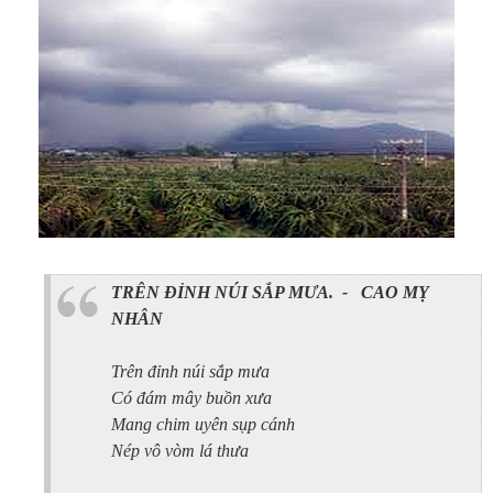
TRÊN ĐỈNH NÚI SẮP MƯA.
-
CAO MỴ
NHÂN
Trên đỉnh núi sắp mưa
Có đám mây buồn xưa
Mang chim uyên sụp cánh
Nép vô vòm lá thưa