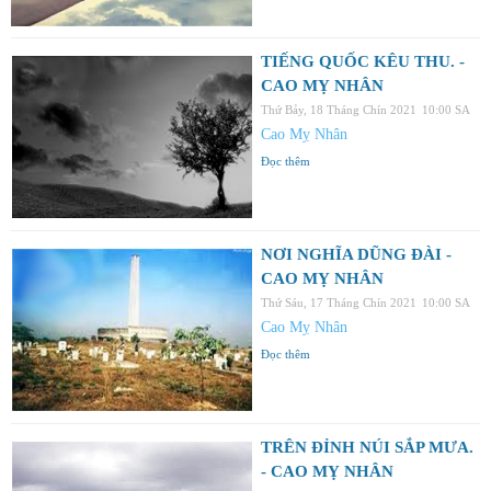
TIẾNG QUỐC KÊU THU. -
CAO MỴ NHÂN
Thứ Bảy, 18 Tháng Chín 2021
10:00 SA
Cao Mỵ Nhân
Đọc thêm
NƠI NGHĨA DŨNG ĐÀI -
CAO MỴ NHÂN
Thứ Sáu, 17 Tháng Chín 2021
10:00 SA
Cao Mỵ Nhân
Đọc thêm
TRÊN ĐỈNH NÚI SẮP MƯA.
- CAO MỴ NHÂN