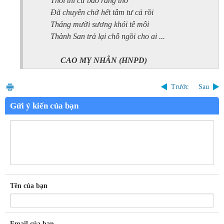
Thôi thì cứ bảo rằng thơ
Đã chuyên chở hết tâm tư cả rồi
Tháng mười sương khói tê môi
Thành San trả lại chỗ ngồi cho ai ...
CAO MỴ NHÂN
(HNPD)
Trước
Sau
Gửi ý kiến của bạn
Tên của bạn
Email của bạn