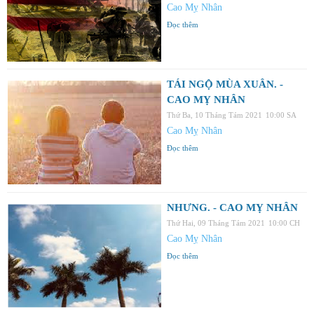
Cao Mỵ Nhân
Đọc thêm
TÁI NGỘ MÙA XUÂN. -
CAO MỴ NHÂN
Thứ Ba, 10 Tháng Tám 2021
10:00 SA
Cao Mỵ Nhân
Đọc thêm
NHƯNG. - CAO MỴ NHÂN
Thứ Hai, 09 Tháng Tám 2021
10:00 CH
Cao Mỵ Nhân
Đọc thêm