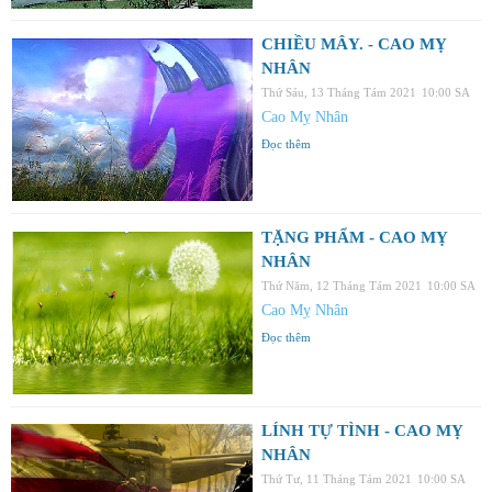
CHIỀU MÂY. - CAO MỴ
NHÂN
Thứ Sáu, 13 Tháng Tám 2021
10:00 SA
Cao Mỵ Nhân
Đọc thêm
TẶNG PHẨM - CAO MỴ
NHÂN
Thứ Năm, 12 Tháng Tám 2021
10:00 SA
Cao Mỵ Nhân
Đọc thêm
LÍNH TỰ TÌNH - CAO MỴ
NHÂN
Thứ Tư, 11 Tháng Tám 2021
10:00 SA