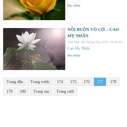
Đọc thêm
NỖI BUỒN VÔ CỚ. - CAO
MỴ NHÂN
Thứ Năm, 05 Tháng Tám 2021
10:00 SA
Cao Mỵ Nhân
Đọc thêm
Trang đầu
Trang trước
174
175
176
177
178
179
180
Trang sau
Trang cuối