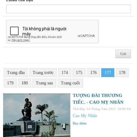
Trang đầu
Trang trước
174
175
176
177
178
179
180
Trang sau
Trang cuối
TƯỢNG ĐÀI THƯƠNG
TIẾC. - CAO MỴ NHÂN
Thứ Bảy, 14 Tháng Tám 2021
10:00 SA
Cao Mỵ Nhân
Đọc thêm