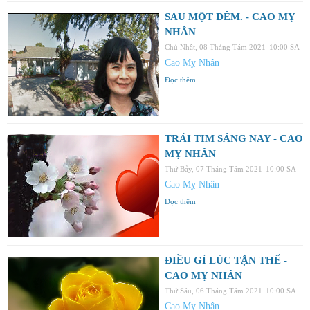
SAU MỘT ĐÊM. - CAO MỴ
NHÂN
Chủ Nhật, 08 Tháng Tám 2021
10:00 SA
Cao Mỵ Nhân
Đọc thêm
TRÁI TIM SÁNG NAY - CAO
MỴ NHÂN
Thứ Bảy, 07 Tháng Tám 2021
10:00 SA
Cao Mỵ Nhân
Đọc thêm
ĐIỀU GÌ LÚC TẬN THẾ -
CAO MỴ NHÂN
Thứ Sáu, 06 Tháng Tám 2021
10:00 SA
Cao Mỵ Nhân