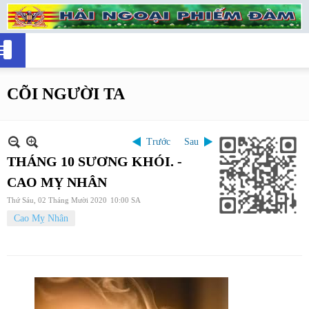
CÕI NGƯỜI TA
Trước
Sau
THÁNG 10 SƯƠNG KHÓI. -
CAO MỴ NHÂN
Thứ Sáu, 02 Tháng Mười 2020
10:00 SA
Cao Mỵ Nhân