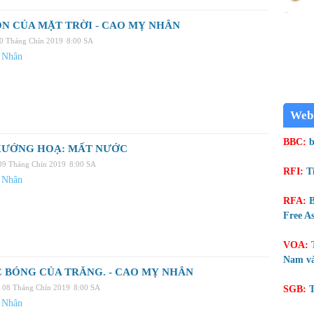
N CỦA MẶT TRỜI - CAO MỴ NHÂN
10 Tháng Chín 2019
8:00 SA
 Nhân
Web
BBC:
b
XƯỚNG HOẠ: MẤT NƯỚC
09 Tháng Chín 2019
8:00 SA
RFI:
T
 Nhân
RFA:
B
Free As
VOA:
Nam và
 BÓNG CỦA TRĂNG. - CAO MỴ NHÂN
, 08 Tháng Chín 2019
8:00 SA
SGB:
T
 Nhân