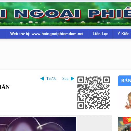
Web trừ bị: www.haingoaiphiemdam.net
Liên Lạc
Ý Kiến
Trước
Sau
BẢN
HÂN