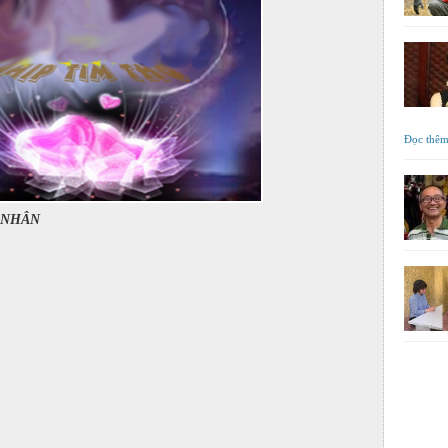
Đọc thê
 NHÂN