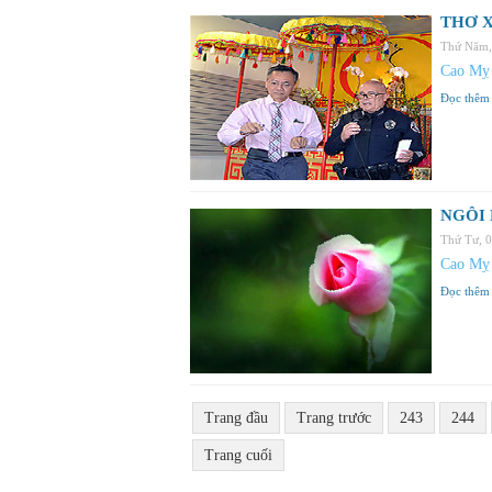
THƠ X
Thứ Năm,
Cao Mỵ
Đọc thêm
NGÔI 
Thứ Tư, 
Cao Mỵ
Đọc thêm
Trang đầu
Trang trước
243
244
Trang cuối