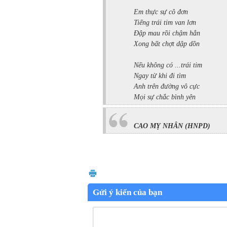
Em thực sự cô đơn
Tiếng trái tim van lơn
Đập mau rồi chậm hẳn
Xong bất chợt dập dồn
Nếu không có ...trái tim
Ngay từ khi đi tìm
Anh trên đường vô cực
Mọi sự chắc bình yên
CAO MỴ NHÂN
(HNPD)
Gửi ý kiến của bạn