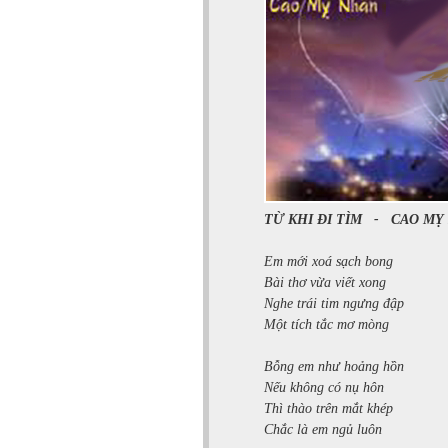
TỪ KHI ĐI TÌM
-
CAO MỴ
Em mới xoá sạch bong
Bài thơ vừa viết xong
Nghe trái tim ngưng đập
Một tích tắc mơ mòng
Bỗng em như hoảng hồn
Nếu không có nụ hôn
Thì thào trên mắt khép
Chắc là em ngủ luôn