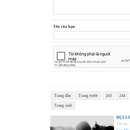
Tên của bạn
Trang đầu
Trang trước
243
244
Trang cuối
BỤI L
Thứ Sáu,