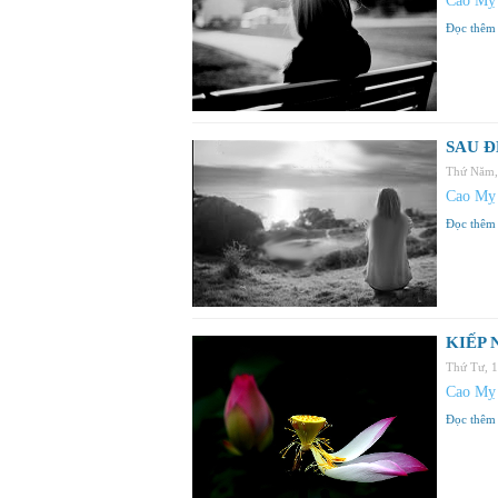
Cao Mỵ
Đọc thêm
SAU Đ
Thứ Năm,
Cao Mỵ
Đọc thêm
KIẾP 
Thứ Tư, 
Cao Mỵ
Đọc thêm