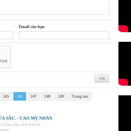
Email của bạn
245
246
247
248
249
Trang sau
ỬA SẦU. - CAO MỴ NHÂN
 13 Tháng Chín 2019
8:00 SA