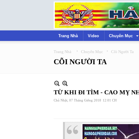
Trang Nhà
Video
Chuyên Mục
›
›
Trang Nhà
Chuyên Mục
Cõi Người Ta
CÕI NGƯỜI TA
TỪ KHI ĐI TÌM - CAO MỴ N
Chủ Nhật, 07 Tháng Giêng 2018
12:01 CH