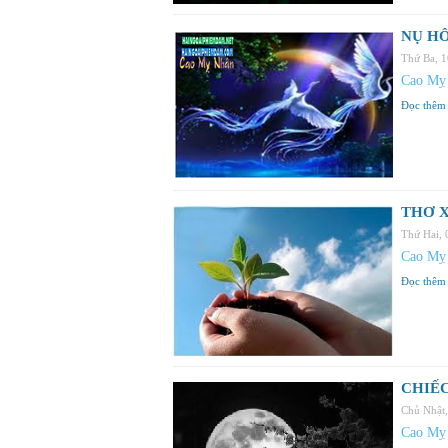
NỤ HÔ
Thứ Ba, 
Cao Mỵ
Đọc thêm
THƠ 
Thứ Hai, 
Cao Mỵ
Đọc thêm
CHIẾC
Chủ Nhật
Cao Mỵ