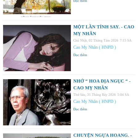
Đọc thêm
MỘT LẦN TỈNH SAY. - CAO
MỴ NHÂN
Chủ Nhật, 02 Tháng Tám 2026
7:15 SA
Cao Mỵ Nhân ( HNPD )
Đọc thêm
NHỚ “ HOA ĐỊA NGỤC “ -
CAO MỴ NHÂN
Thứ Sáu, 31 Tháng Bảy 2026
5:04 SA
Cao Mỵ Nhân ( HNPD )
Đọc thêm
CHUYỆN NGỰA HOANG. -