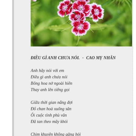
ĐIỀU GÌ ANH CHƯA NÓI.
-
CAO MỴ NHÂN
Anh hãy nói với em
Điều gì anh chưa nói
Bông hoa nở ngoài hiên
Thay anh lên tiếng gọi
Giữa thời gian nắng đợi
Đổ chan hoà xuống sân
Ôi cuộc tình phù vân
Đã tan theo mây khói
Chim khuyên không gặng hỏi