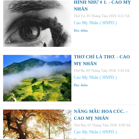
HÌNH NHƯ # 1. - CAO MỴ
NHÂN
Thứ Tư, 05 Tháng Tám 2026
6:22 SA
Cao Mỵ Nhân ( HNPD )
Đọc thêm
THƠ CHỈ LÀ THƠ. - CAO
MỴ NHÂN
Thứ Ba, 04 Tháng Tám 2026
5:24 SA
Cao Mỵ Nhân ( HNPD )
Đọc thêm
NẮNG MẦU HOA CÚC. -
CAO MỴ NHÂN
Thứ Hai, 03 Tháng Tám 2026
6:00 SA
Cao Mỵ Nhân ( HNPD )