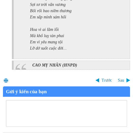
Sợi tơ trời vấn vương
Bối rối bao niềm thương
Em sấp mình sám hối
Hoa vì ai lầm lỗi
Mà khổ luỵ tàn phai
Em vì yêu mang tội
Lỡ dở suốt cuộc đời...
CAO MỴ NHÂN
(HNPD)
Trước
Sau
Gửi ý kiến của bạn