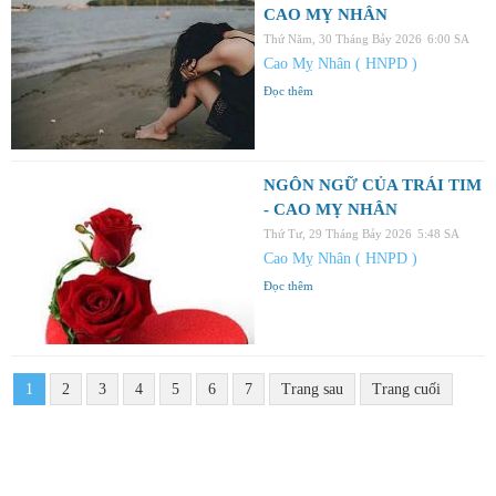
CAO MỴ NHÂN
Thứ Năm, 30 Tháng Bảy 2026
6:00 SA
Cao Mỵ Nhân ( HNPD )
Đọc thêm
NGÔN NGỮ CỦA TRÁI TIM
- CAO MỴ NHÂN
Thứ Tư, 29 Tháng Bảy 2026
5:48 SA
Cao Mỵ Nhân ( HNPD )
Đọc thêm
1
2
3
4
5
6
7
Trang sau
Trang cuối