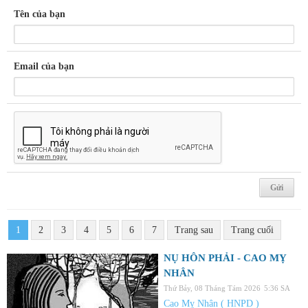
Tên của bạn
Email của bạn
1
2
3
4
5
6
7
Trang sau
Trang cuối
NỤ HÔN PHẢI - CAO MỴ
NHÂN
Thứ Bảy, 08 Tháng Tám 2026
5:36 SA
Cao Mỵ Nhân ( HNPD )