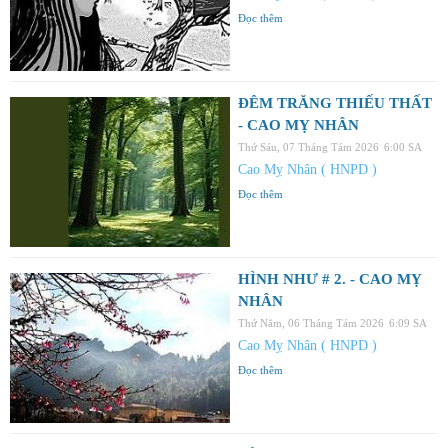
Đọc thêm
ĐÊM TRĂNG THIẾU THẤT
- CAO MỴ NHÂN
Thứ Sáu, 07 Tháng Tám 2026
6:00 SA
Cao Mỵ Nhân ( HNPD )
Đọc thêm
HÌNH NHƯ # 2. - CAO MỴ
NHÂN
Thứ Năm, 06 Tháng Tám 2026
6:09 SA
Cao Mỵ Nhân ( HNPD )
Đọc thêm