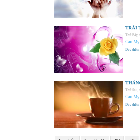
TRÁI 
Thứ Bảy,
Cao Mỵ
Đọc thêm
THÁNG
Thứ Sáu,
Cao Mỵ
Đọc thêm