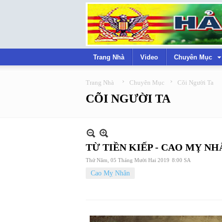
Trang Nhà
Video
Chuyên Mục
›
›
Trang Nhà
Chuyên Mục
Cõi Người Ta
CÕI NGƯỜI TA
TỪ TIỀN KIẾP - CAO MỴ NH
Thứ Năm, 05 Tháng Mười Hai 2019
8:00 SA
Cao Mỵ Nhân