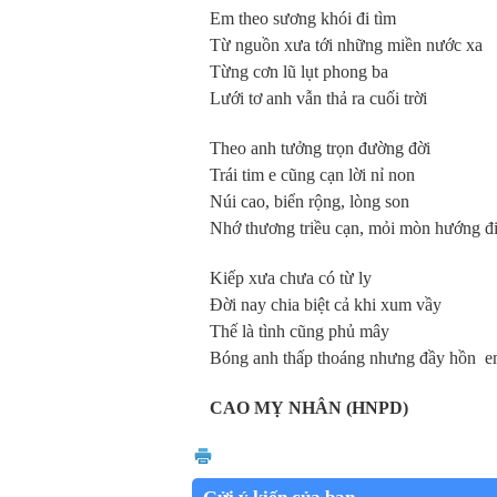
Em theo sương khói đi tìm
Từ nguồn xưa tới những miền nước xa
Từng cơn lũ lụt phong ba
Lưới tơ anh vẫn thả ra cuối trời
Theo anh tưởng trọn đường đời
Trái tim e cũng cạn lời nỉ non
Núi cao, biển rộng, lòng son
Nhớ thương triều cạn, mỏi mòn hướng đ
Kiếp xưa chưa có từ ly
Đời nay chia biệt cả khi xum vầy
Thế là tình cũng phủ mây
Bóng anh thấp thoáng nhưng đầy hồn em
CAO MỴ NHÂN (HNPD)