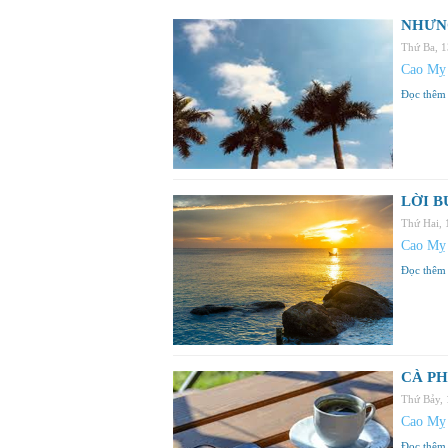
NHƯNG
Thứ Ba, 
Cao Mỵ
Đọc thêm
LỜI B
Thứ Hai,
Cao Mỵ
Đọc thêm
CÀ PH
Thứ Bảy,
Cao Mỵ
Đọc thêm