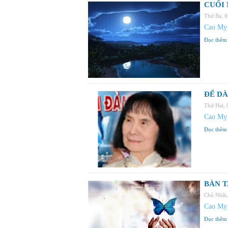
CUỐI 
Thứ Ba, 
Cao Mỵ
Đọc thêm
ĐỂ DÀ
Thứ Hai,
Cao Mỵ
Đọc thêm
BÀN T
Chủ Nhật
Cao Mỵ
Đọc thêm