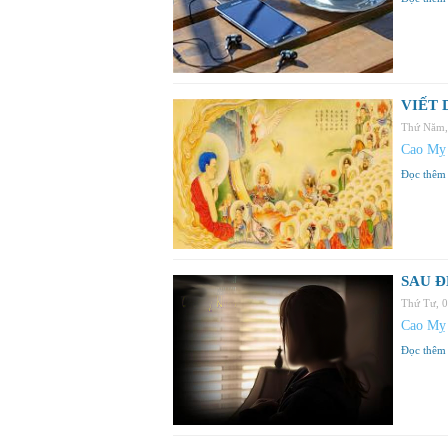
VIẾT 
Thứ Năm,
Cao Mỵ
Đọc thêm
SAU Đ
Thứ Tư, 
Cao Mỵ
Đọc thêm