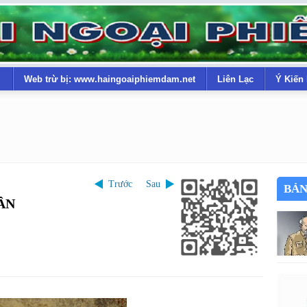
Web trừ bị: www.haingoaiphiemdam.net
Liên Lạc
Ý Kiến
Trước
Sau
BẢN
ÂN