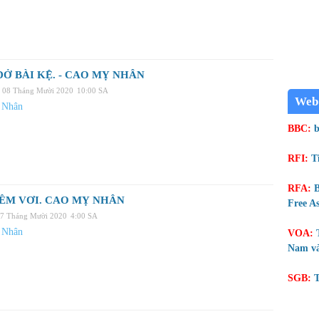
DỞ BÀI KỆ. - CAO MỴ NHÂN
 08 Tháng Mười 2020
10:00 SA
Web
 Nhân
BBC:
b
RFI:
T
RFA:
B
ÊM VƠI. CAO MỴ NHÂN
Free As
07 Tháng Mười 2020
4:00 SA
 Nhân
VOA:
Nam và
SGB:
T