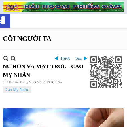
CÕI NGƯỜI TA
Trước
Sau
NỤ HÔN VÀ MẶT TRỜI. - CAO
MỴ NHÂN
Thứ Hai, 04 Tháng Mười Một 2019
8:00 SA
Cao Mỵ Nhân