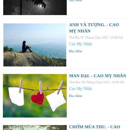
ANH VÀ TƯỢNG. - CAO
MỴ NHÂN
Thứ Ba, 07 Tháng Chín 2021
10:00 SA
Cao Mỵ Nhân
Đọc thêm
MAN DẠI. - CAO MỴ NHÂN
Thứ Hai, 06 Tháng Chín 2021
10:00 SA
Cao Mỵ Nhân
Đọc thêm
CHỚM MÙA THU. - CAO