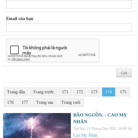
Email của bạn
Trang đầu
Trang trước
171
172
173
174
175
176
177
Trang sau
Trang cuối
BÃO NGUỒN. - CAO MỴ
NHÂN
Thứ Hai, 13 Tháng Chín 2021
10:00 SA
Cao Mỵ Nhân