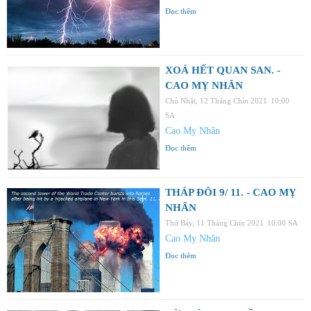
Đọc thêm
XOÁ HẾT QUAN SAN. -
CAO MỴ NHÂN
Chủ Nhật, 12 Tháng Chín 2021
10:00
SA
Cao Mỵ Nhân
Đọc thêm
THÁP ĐÔI 9/ 11. - CAO MỴ
NHÂN
Thứ Bảy, 11 Tháng Chín 2021
10:00 SA
Cao Mỵ Nhân
Đọc thêm