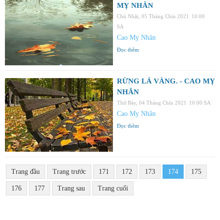
MỴ NHÂN
Chủ Nhật, 05 Tháng Chín 2021
10:00
SA
Cao Mỵ Nhân
Đọc thêm
RỪNG LÁ VÀNG. - CAO MỴ
NHÂN
Thứ Bảy, 04 Tháng Chín 2021
10:00 SA
Cao Mỵ Nhân
Đọc thêm
Trang đầu
Trang trước
171
172
173
174
175
176
177
Trang sau
Trang cuối