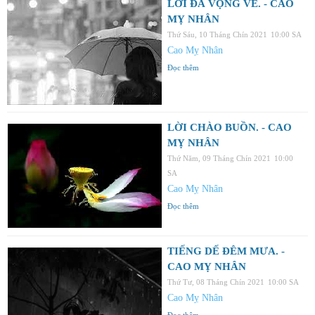
LỜI ĐÁ VỌNG VỀ. - CAO
MỴ NHÂN
Thứ Sáu, 10 Tháng Chín 2021
10:00 SA
Cao Mỵ Nhân
Đọc thêm
LỜI CHÀO BUỒN. - CAO
MỴ NHÂN
Thứ Năm, 09 Tháng Chín 2021
10:00
SA
Cao Mỵ Nhân
Đọc thêm
TIẾNG DẾ ĐÊM MƯA. -
CAO MỴ NHÂN
Thứ Tư, 08 Tháng Chín 2021
10:00 SA
Cao Mỵ Nhân
Đọc thêm