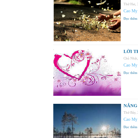
Thứ Hai,
Cao Mỵ
Đọc thêm
LỜI T
Chủ Nhật
Cao Mỵ
Đọc thêm
NẮNG 
Thứ Bảy,
Cao Mỵ
Đọc thêm