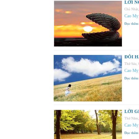
LỜI N
Chủ Nhật
Cao Mỵ
Đọc thêm
ĐÔI H
Thứ Sáu,
Cao Mỵ
Đọc thêm
LỜI G
Thứ Năm,
Cao Mỵ
Đọc thêm