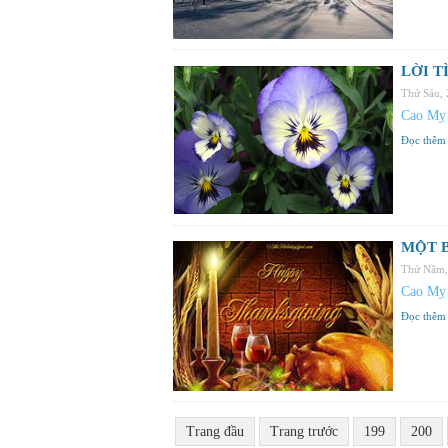
LỜI T
Thứ Sáu,
Cao Mỵ
Đọc thêm
MỘT B
Thứ Năm,
Cao Mỵ
Đọc thêm
Trang đầu
Trang trước
199
200