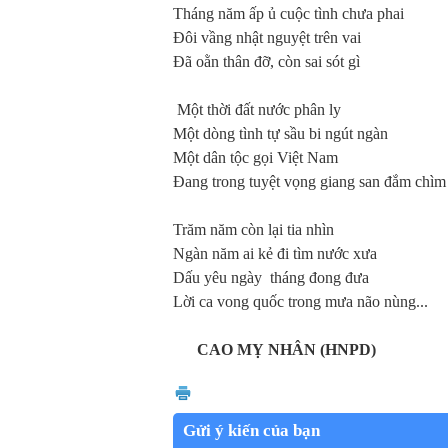
Tháng năm ấp ủ cuộc tình chưa phai
Đôi vầng nhật nguyệt trên vai
Đã oằn thân đỡ, còn sai sót gì
Một thời đất nước phân ly
Một dòng tình tự sầu bi ngút ngàn
Một dân tộc gọi Việt Nam
Đang trong tuyệt vọng giang san đắm chìm
Trăm năm còn lại tia nhìn
Ngàn năm ai kẻ đi tìm nước xưa
Dấu yêu ngày
tháng đong đưa
Lời ca vong quốc trong mưa não nùng...
CAO MỴ NHÂN (HNPD)
Gửi ý kiến của bạn