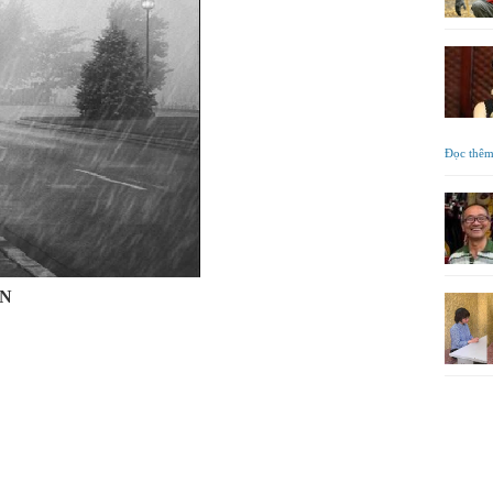
Đọc thê
ÂN