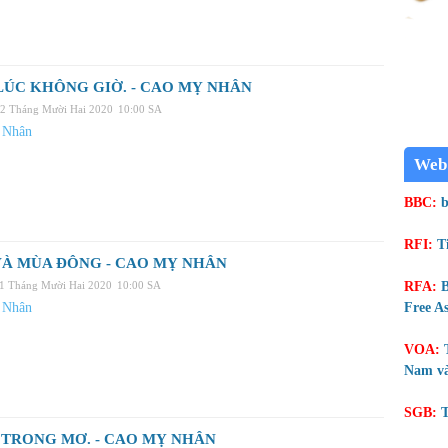
LÚC KHÔNG GIỜ. - CAO MỴ NHÂN
02 Tháng Mười Hai 2020
10:00 SA
 Nhân
Web
BBC:
b
RFI:
T
VÀ MÙA ĐÔNG - CAO MỴ NHÂN
01 Tháng Mười Hai 2020
10:00 SA
RFA:
B
 Nhân
Free As
VOA:
Nam và
SGB:
T
TRONG MƠ. - CAO MỴ NHÂN