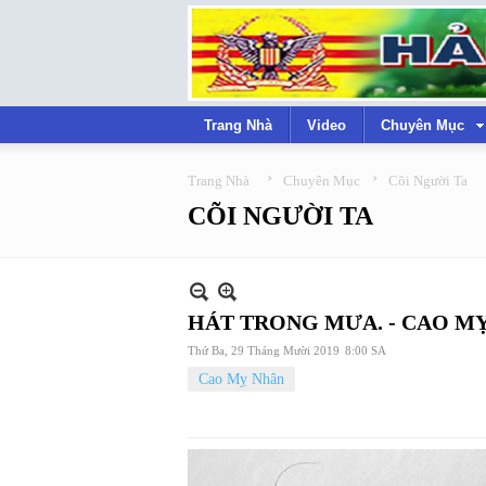
Trang Nhà
Video
Chuyên Mục
›
›
Trang Nhà
Chuyên Mục
Cõi Người Ta
CÕI NGƯỜI TA
HÁT TRONG MƯA. - CAO M
Thứ Ba, 29 Tháng Mười 2019
8:00 SA
Cao Mỵ Nhân