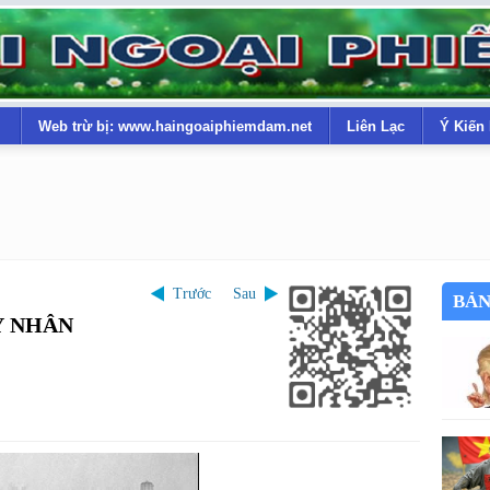
Web trừ bị: www.haingoaiphiemdam.net
Liên Lạc
Ý Kiến
Trước
Sau
BẢN
Ỵ NHÂN