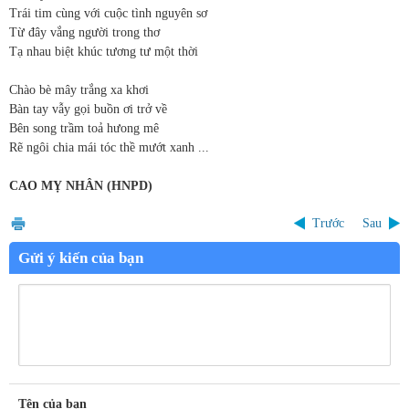
Trái tim cùng với cuộc tình nguyên sơ
Từ đây vắng người trong thơ
Tạ nhau biệt khúc tương tư một thời
Chào bè mây trắng xa khơi
Bàn tay vẫy gọi buồn ơi trở về
Bên song trầm toả hưong mê
Rẽ ngôi chia mái tóc thề mướt xanh ...
CAO MỴ NHÂN (HNPD)
Trước
Sau
Gửi ý kiến của bạn
Tên của bạn