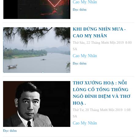
Cao Mỵ Nhân
Đọc thêm
KHI ĐỨNG NHÌN MƯA -
CAO MỴ NHÂN
Thứ Sáu, 22 Tháng Mười Một 2019
8:00
SA
Cao Mỵ Nhân
Đọc thêm
THƠ XƯỚNG HOẠ : NỖI
LÒNG CỐ TỔNG THỐNG
NGÔ ĐÌNH DIỆM VÀ THƠ
HOẠ .
Thứ Tư, 20 Tháng Mười Một 2019
1:08
SA
Cao Mỵ Nhân
Đọc thêm