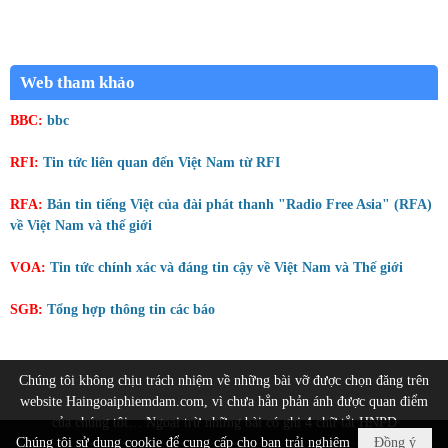
Web tham khảo
BBC:
bbc
RFI:
Tin tức liên quan đến Việt Nam từ RFI
RFA:
Bản tin tiếng Việt của đài phát thanh "Radio Free Asia" (RFA)
về Việt Nam và thế giới
VOA:
Tin tức chính xác và đáng tin cậy về Việt Nam và Thế giới
SGB:
Tổng hợp thông tin các báo
Chúng tôi không chịu trách nhiệm về những bài vỡ được chọn đăng trên
website Haingoaiphiemdam.com, vì chưa hẳn phản ánh được quan điểm
của chúng tôi… Ngoại trừ những bài có ghi 4 chữ tắt HNPD
Chúng tôi sử dụng cookie để cung cấp cho bạn trải nghiệm
Đồng ý