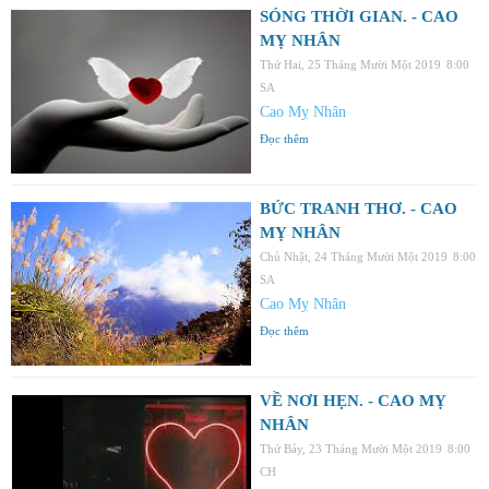
SÓNG THỜI GIAN. - CAO
MỴ NHÂN
Thứ Hai, 25 Tháng Mười Một 2019
8:00
SA
Cao Mỵ Nhân
Đọc thêm
BỨC TRANH THƠ. - CAO
MỴ NHÂN
Chủ Nhật, 24 Tháng Mười Một 2019
8:00
SA
Cao Mỵ Nhân
Đọc thêm
VỀ NƠI HẸN. - CAO MỴ
NHÂN
Thứ Bảy, 23 Tháng Mười Một 2019
8:00
CH