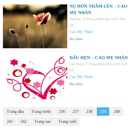
NỤ HÔN THẦM LÉN. - CAO
MỴ NHÂN
Thứ Hai, 18 Tháng Mười Một 2019
8:00
SA
Cao Mỵ Nhân
Đọc thêm
DẤU HẸN. - CAO MỴ NHÂN
Chủ Nhật, 17 Tháng Mười Một 2019
8:00
SA
Cao Mỵ Nhân
Đọc thêm
Trang đầu
Trang trước
236
237
238
239
240
241
242
Trang sau
Trang cuối