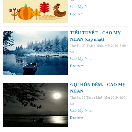
Cao Mỵ Nhân
Đọc thêm
TIỂU TUYẾT. - CAO MỴ
NHÂN (cập nhật)
Thứ Tư, 27 Tháng Mười Một 2019
8:00
SA
Cao Mỵ Nhân
Đọc thêm
GỌI HỒN ĐÊM. - CAO MỴ
NHÂN
Thứ Ba, 26 Tháng Mười Một 2019
8:00
SA
Cao Mỵ Nhân
Đọc thêm