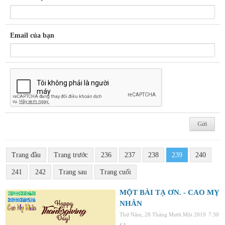
Email của bạn
Trang đầu
Trang trước
236
237
238
239
240
241
242
Trang sau
Trang cuối
MỘT BÀI TẠ ƠN. - CAO MỴ
NHÂN
Thứ Năm, 28 Tháng Mười Một 2019
7:30
SA