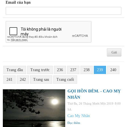
Email của bạn
Trang đầu
Trang trước
236
237
238
239
240
241
242
Trang sau
Trang cuối
GỌI HỒN ĐÊM. - CAO MỴ
NHÂN
Thứ Ba, 26 Tháng Mười Một 2019
8:00
SA
Cao Mỵ Nhân
Đọc thêm