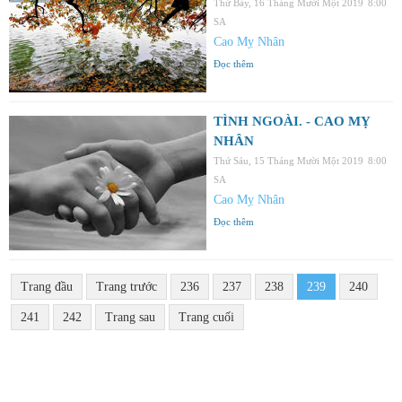
Thứ Bảy, 16 Tháng Mười Một 2019
8:00
SA
Cao Mỵ Nhân
Đọc thêm
TÌNH NGOÀI. - CAO MỴ
NHÂN
Thứ Sáu, 15 Tháng Mười Một 2019
8:00
SA
Cao Mỵ Nhân
Đọc thêm
Trang đầu
Trang trước
236
237
238
239
240
241
242
Trang sau
Trang cuối