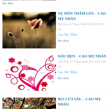
Đọc thêm
NỤ HÔN THẦM LÉN. - CAO
MỴ NHÂN
Thứ Hai, 18 Tháng Mười Một 2019
8:00
SA
Cao Mỵ Nhân
Đọc thêm
DẤU HẸN. - CAO MỴ NHÂN
Chủ Nhật, 17 Tháng Mười Một 2019
8:00
SA
Cao Mỵ Nhân
Đọc thêm
BỤI LỬA SẦU. - CAO MỴ
NHÂN