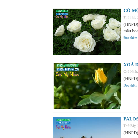
CÓ M
Thứ Hai,
(HNPD) 
mầu ho
Đọc thêm
XOÁ D
Chủ Nhật
(HNPD) 
Đọc thêm
PALOS
Thứ Bảy,
(HNPD) 