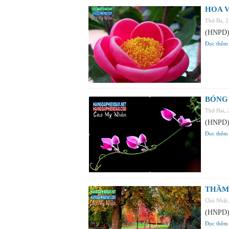
HOA V
Thứ Ba, 
(HNPD) 
Đọc thêm
BÓNG
Thứ Hai,
(HNPD) 
Đọc thêm
THẦM
Chủ Nhật
(HNPD) 
Đọc thêm