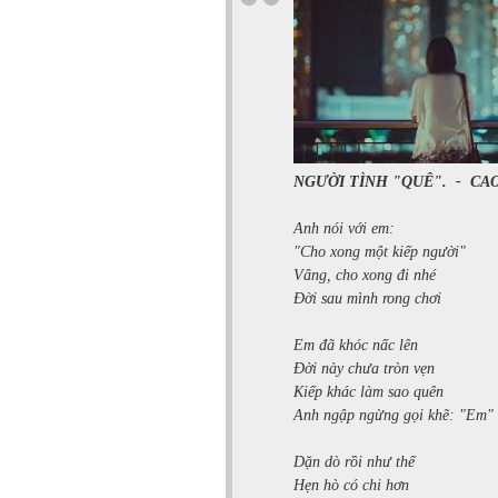
NGƯỜI TÌNH "QUÊ".
-
CA
Anh nói với em:
"Cho xong một kiếp người"
Vâng, cho xong đi nhé
Đời sau mình rong chơi
Em đã khóc nấc lên
Đời này chưa tròn vẹn
Kiếp khác làm sao quên
Anh ngập ngừng gọi khẽ: "Em"
Dặn dò rồi như thế
Hẹn hò có chi hơn