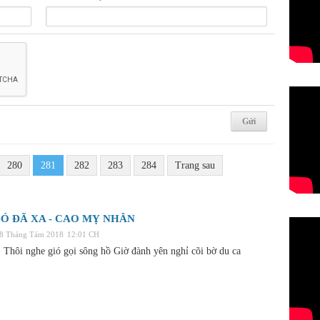
280
281
282
283
284
Trang sau
Ó ĐÃ XA - CAO MỴ NHÂN
28 Tháng Tám 2018
12:01 CH
Thôi nghe gió gọi sông hồ Giờ đành yên nghỉ cõi bờ du ca