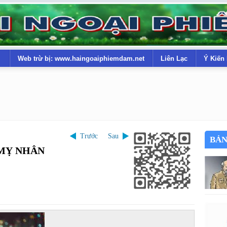
Web trừ bị: www.haingoaiphiemdam.net
Liên Lạc
Ý Kiến
Trước
Sau
BẢN
 MỴ NHÂN