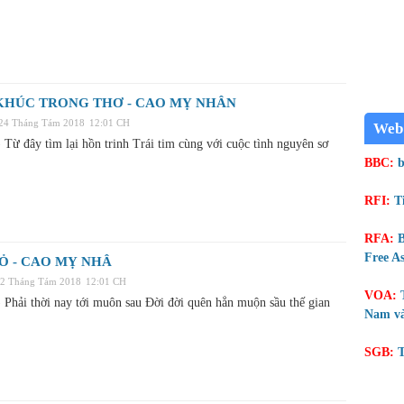
KHÚC TRONG THƠ - CAO MỴ NHÂN
 24 Tháng Tám 2018
12:01 CH
Web
Từ đây tìm lại hồn trinh Trái tim cùng với cuộc tình nguyên sơ
BBC:
b
RFI:
T
RFA:
B
Free As
Ỏ - CAO MỴ NHÂ
22 Tháng Tám 2018
12:01 CH
VOA:
Phải thời nay tới muôn sau Đời đời quên hẳn muộn sầu thế gian
Nam và
SGB:
T