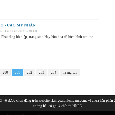
O - CAO MỴ NHÂN
 17 Tháng Tám 2018
12:01 CH
Phải rằng hồ điệp, trang sinh Hay hồn hoa đã hiện hình nơi thơ
280
281
282
283
284
Trang sau
bài vỡ được chọn đăng trên website Haingoaiphiemdam.com, vì chưa hẳn phản 
những bài có ghi 4 chữ tắt HNPD