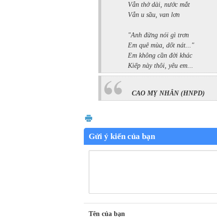
Vẫn thở dài, nước mắt
Vẫn u sầu, van lơn
"Anh đừng nói gì trơn
Em quê mùa, dốt nát..."
Em không cần đời khác
Kiếp này thôi, yêu em...
CAO MỴ NHÂN (HNPD)
Gửi ý kiến của bạn
Tên của bạn