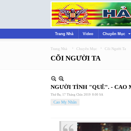
Trang Nhà
Video
Chuyên Mục
›
›
Trang Nhà
Chuyên Mục
Cõi Người Ta
CÕI NGƯỜI TA
NGƯỜI TÌNH "QUÊ". - CAO
Thứ Ba, 17 Tháng Chín 2019
8:00 SA
Cao Mỵ Nhân