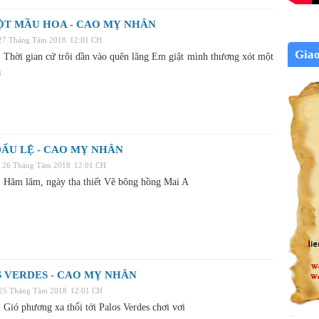
ỘT MẦU HOA - CAO MỴ NHÂN
 27 Tháng Tám 2018
12:01 CH
Gia
Thời gian cứ trôi dần vào quên lãng Em giật mình thương xót một
a
ẤU LỆ - CAO MỴ NHÂN
, 26 Tháng Tám 2018
12:01 CH
Hăm lăm, ngày tha thiết Vẽ bông hồng Mai A
 VERDES - CAO MỴ NHÂN
 25 Tháng Tám 2018
12:01 CH
Gió phương xa thổi tới Palos Verdes chơi vơi