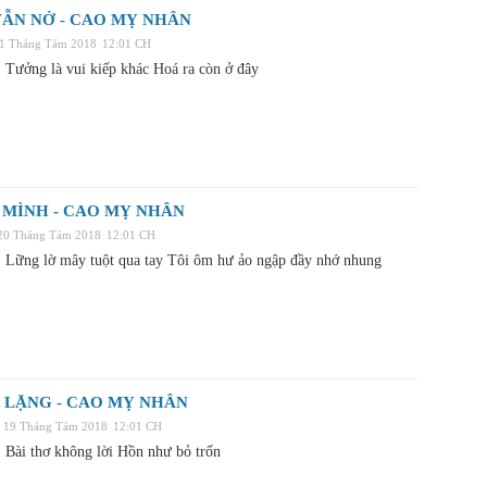
ẪN NỞ - CAO MỴ NHÂN
21 Tháng Tám 2018
12:01 CH
Tưởng là vui kiếp khác Hoá ra còn ở đây
 MÌNH - CAO MỴ NHÂN
 20 Tháng Tám 2018
12:01 CH
Lững lờ mây tuột qua tay Tôi ôm hư ảo ngập đầy nhớ nhung
 LẶNG - CAO MỴ NHÂN
, 19 Tháng Tám 2018
12:01 CH
Bài thơ không lời Hồn như bỏ trốn