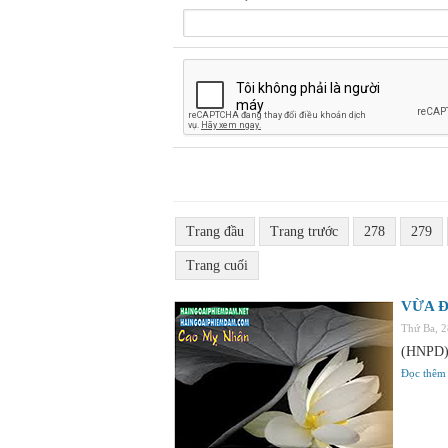
Trang đầu
Trang trước
278
279
Trang cuối
VỪA Đ
Thứ Ba, 
(HNPD) 
Đọc thêm