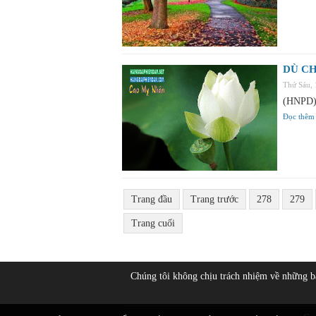
DÙ CH
Thứ Sáu,
(HNPD) 
Đọc thêm
Trang đầu
Trang trước
278
279
Trang cuối
Chúng tôi không chịu trách nhiệm về những 