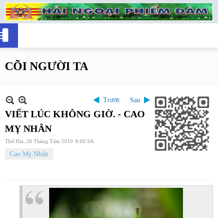
CÕI NGƯỜI TA
Trước
Sau
VIẾT LÚC KHÔNG GIỜ. - CAO
MỴ NHÂN
Thứ Hai, 26 Tháng Tám 2019
8:00 SA
Cao Mỵ Nhân