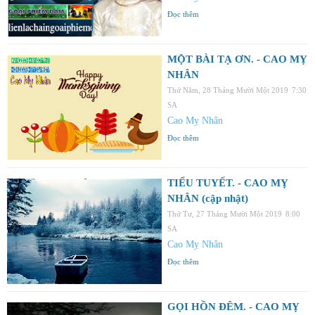
Đọc thêm
MỘT BÀI TẠ ƠN. - CAO MỴ
NHÂN
Thứ Năm, 28 Tháng Mười Một 2019
7:30
SA
Cao Mỵ Nhân
Đọc thêm
TIỂU TUYẾT. - CAO MỴ
NHÂN (cập nhật)
Thứ Tư, 27 Tháng Mười Một 2019
8:00
SA
Cao Mỵ Nhân
Đọc thêm
GỌI HỒN ĐÊM. - CAO MỴ