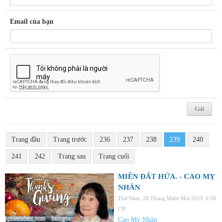
Email của bạn
Trang đầu
Trang trước
236
237
238
239
240
241
242
Trang sau
Trang cuối
MIỀN ĐẤT HỨA. - CAO MỴ
NHÂN
Thứ Năm, 28 Tháng Mười Một 2019
6:56
CH
Cao Mỵ Nhân