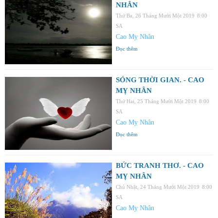
NHÂN
Thứ Ba, 26 Tháng Mười Một 2019
8:00
SA
Cao Mỵ Nhân
Đọc thêm
SÓNG THỜI GIAN. - CAO
MỴ NHÂN
Thứ Hai, 25 Tháng Mười Một 2019
8:00
SA
Cao Mỵ Nhân
Đọc thêm
BỨC TRANH THƠ. - CAO
MỴ NHÂN
Chủ Nhật, 24 Tháng Mười Một 2019
8:00
SA
Cao Mỵ Nhân