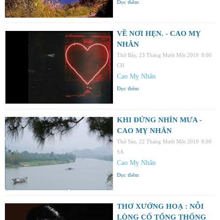
Đọc thêm
VỀ NƠI HẸN. - CAO MỴ
NHÂN
Thứ Bảy, 23 Tháng Mười Một 2019
8:00
CH
Cao Mỵ Nhân
Đọc thêm
KHI ĐỨNG NHÌN MƯA -
CAO MỴ NHÂN
Thứ Sáu, 22 Tháng Mười Một 2019
8:00
SA
Cao Mỵ Nhân
Đọc thêm
THƠ XƯỚNG HOẠ : NỖI
LÒNG CỐ TỔNG THỐNG