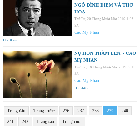
NGÔ ĐÌNH DIỆM VÀ THƠ
HOẠ .
Thứ Tư, 20 Tháng Mười Một 2019
1:08
SA
Cao Mỵ Nhân
Đọc thêm
NỤ HÔN THẦM LÉN. - CAO
MỴ NHÂN
Thứ Hai, 18 Tháng Mười Một 2019
8:00
SA
Cao Mỵ Nhân
Đọc thêm
Trang đầu
Trang trước
236
237
238
239
240
241
242
Trang sau
Trang cuối