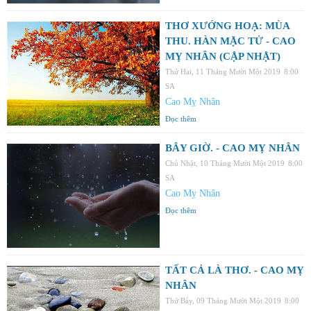
THƠ XƯỚNG HOẠ: MÙA
THU. HÀN MẶC TỬ - CAO
MỴ NHÂN (CẬP NHẬT)
Thứ Hai, 11 Tháng Mười Một 2019
8:00
SA
Cao Mỵ Nhân
Đọc thêm
BÂY GIỜ. - CAO MỴ NHÂN
Chủ Nhật, 10 Tháng Mười Một 2019
8:00
SA
Cao Mỵ Nhân
Đọc thêm
TẤT CẢ LÀ THƠ. - CAO MỴ
NHÂN
Thứ Bảy, 09 Tháng Mười Một 2019
8:00