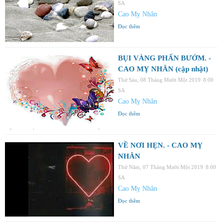
SA
Cao Mỵ Nhân
Đọc thêm
BỤI VÀNG PHẤN BƯỚM. -
CAO MỴ NHÂN (cập nhật)
Thứ Sáu, 08 Tháng Mười Một 2019
8:00
SA
Cao Mỵ Nhân
Đọc thêm
VỀ NƠI HẸN. - CAO MỴ
NHÂN
Thứ Năm, 07 Tháng Mười Một 2019
8:00
SA
Cao Mỵ Nhân
Đọc thêm