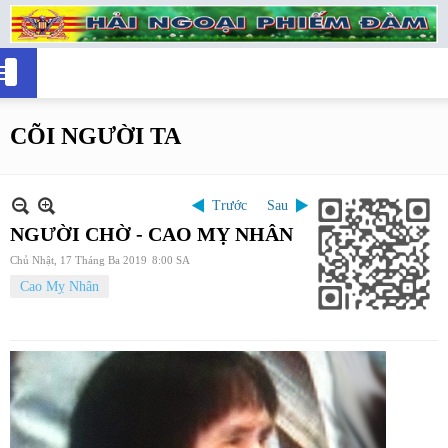
CÕI NGƯỜI TA
Trước
Sau
NGƯỜI CHỜ - CAO MỴ NHÂN
Chủ Nhật, 17 Tháng Ba 2019
8:00 SA
Cao Mỵ Nhân