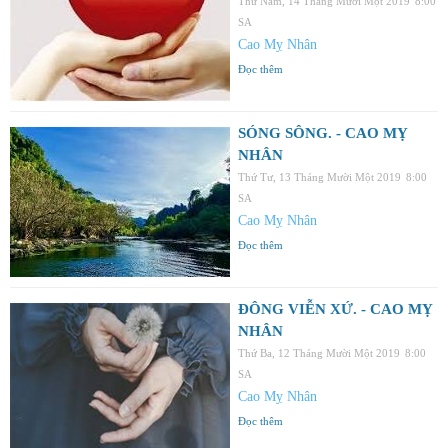
Thứ Năm, 14 Tháng Mười Một 2019
8:00
SA
Cao Mỵ Nhân
Đọc thêm
SÓNG SÔNG. - CAO MỴ
NHÂN
Thứ Tư, 13 Tháng Mười Một 2019
8:00
SA
Cao Mỵ Nhân
Đọc thêm
ĐÔNG VIỄN XỨ. - CAO MỴ
NHÂN
Thứ Ba, 12 Tháng Mười Một 2019
8:00
SA
Cao Mỵ Nhân
Đọc thêm