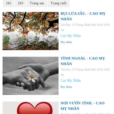
242
243
Trang sau
Trang cuối
BỤI LỬA SẦU. - CAO MỴ
NHÂN
Thứ Bảy, 16 Tháng Mười Một 2019
8:00
SA
Cao Mỵ Nhân
Đọc thêm
TÌNH NGOÀI. - CAO MỴ
NHÂN
Thứ Sáu, 15 Tháng Mười Một 2019
8:00
SA
Cao Mỵ Nhân
Đọc thêm
NƠI VƯỜN TÌNH. - CAO
MỴ NHÂN