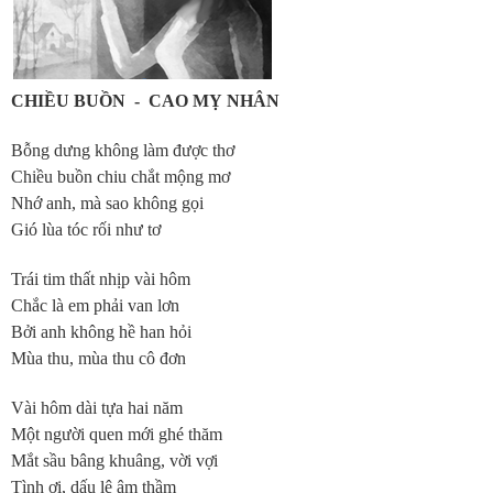
CHIỀU BUỒN - CAO MỴ NHÂN
Bỗng dưng không làm được thơ
Chiều buồn chiu chắt mộng mơ
Nhớ anh, mà sao không gọi
Gió lùa tóc rối như tơ
Trái tim thất nhịp vài hôm
Chắc là em phải van lơn
Bởi anh không hề han hỏi
Mùa thu, mùa thu cô đơn
Vài hôm dài tựa hai năm
Một người quen mới ghé thăm
Mắt sầu bâng khuâng, vời vợi
Tình ơi, dấu lệ âm thầm