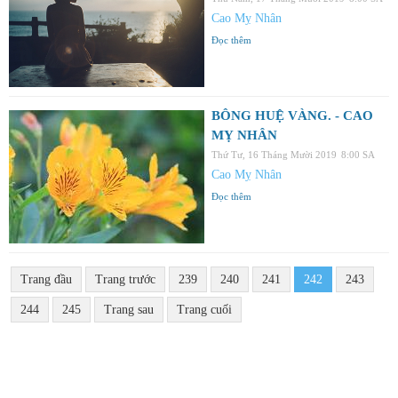
Cao Mỵ Nhân
Đọc thêm
BÔNG HUỆ VÀNG. - CAO
MỴ NHÂN
Thứ Tư, 16 Tháng Mười 2019
8:00 SA
Cao Mỵ Nhân
Đọc thêm
Trang đầu
Trang trước
239
240
241
242
243
244
245
Trang sau
Trang cuối