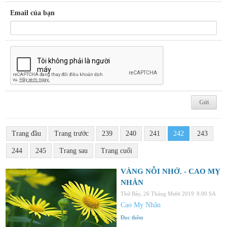
Email của bạn
Trang đầu
Trang trước
239
240
241
242
243
244
245
Trang sau
Trang cuối
VÀNG NỖI NHỚ. - CAO MỴ
NHÂN
Thứ Bảy, 26 Tháng Mười 2019
8:00 SA
Cao Mỵ Nhân
Đọc thêm