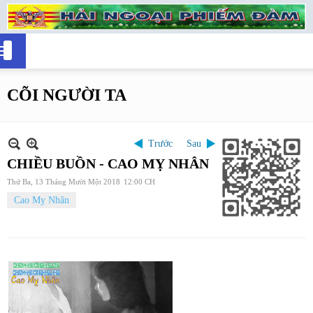
CÕI NGƯỜI TA
Trước
Sau
CHIỀU BUỒN - CAO MỴ NHÂN
Thứ Ba, 13 Tháng Mười Một 2018
12:00 CH
Cao Mỵ Nhân