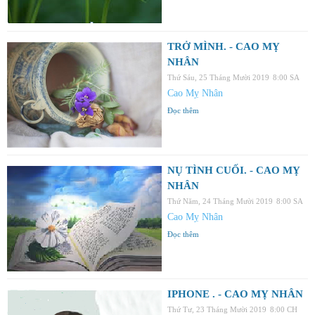
TRỞ MÌNH. - CAO MỴ
NHÂN
Thứ Sáu, 25 Tháng Mười 2019
8:00 SA
Cao Mỵ Nhân
Đọc thêm
NỤ TÌNH CUỐI. - CAO MỴ
NHÂN
Thứ Năm, 24 Tháng Mười 2019
8:00 SA
Cao Mỵ Nhân
Đọc thêm
IPHONE . - CAO MỴ NHÂN
Thứ Tư, 23 Tháng Mười 2019
8:00 CH