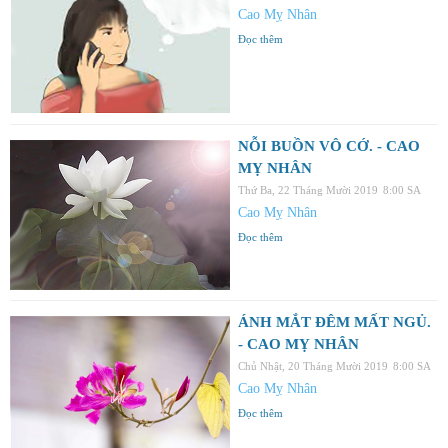
Cao Mỵ Nhân
Đọc thêm
NỖI BUỒN VÔ CỚ. - CAO
MỴ NHÂN
Thứ Ba, 22 Tháng Mười 2019
8:00 SA
Cao Mỵ Nhân
Đọc thêm
ÁNH MẮT ĐÊM MẤT NGỦ.
- CAO MỴ NHÂN
Chủ Nhật, 20 Tháng Mười 2019
8:00 SA
Cao Mỵ Nhân
Đọc thêm