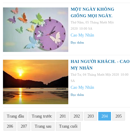
MỘT NGÀY KHÔNG
GIỐNG MỌI NGÀY.
Thứ Năm, 05 Tháng Mười Một
2020
10:00 SA
Cao Mỵ Nhân
Đọc thêm
HAI NGƯỜI KHÁCH. - CAO
MỴ NHÂN
Thứ Tư, 04 Tháng Mười Một 2020
10:00
SA
Cao Mỵ Nhân
Đọc thêm
Trang đầu
Trang trước
201
202
203
204
205
206
207
Trang sau
Trang cuối