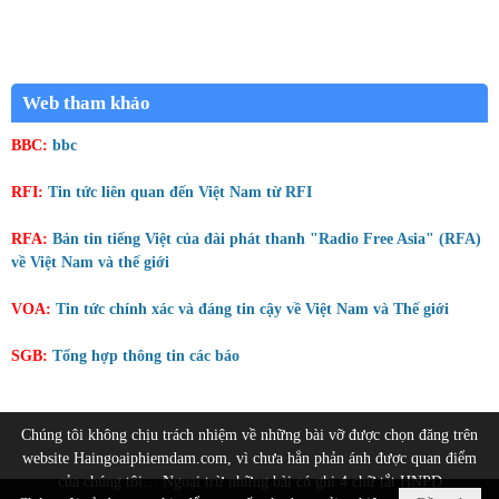
Web tham khảo
BBC:
bbc
RFI:
Tin tức liên quan đến Việt Nam từ RFI
RFA:
Bản tin tiếng Việt của đài phát thanh "Radio Free Asia" (RFA)
về Việt Nam và thế giới
VOA:
Tin tức chính xác và đáng tin cậy về Việt Nam và Thế giới
SGB:
Tổng hợp thông tin các báo
Chúng tôi không chịu trách nhiệm về những bài vỡ được chọn đăng trên
website Haingoaiphiemdam.com, vì chưa hẳn phản ánh được quan điểm
của chúng tôi… Ngoại trừ những bài có ghi 4 chữ tắt HNPD