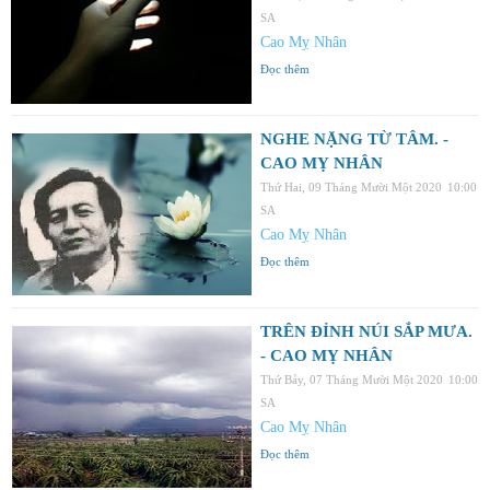
SA
Cao Mỵ Nhân
Đọc thêm
NGHE NẶNG TỪ TÂM. -
CAO MỴ NHÂN
Thứ Hai, 09 Tháng Mười Một 2020
10:00
SA
Cao Mỵ Nhân
Đọc thêm
TRÊN ĐỈNH NÚI SẮP MƯA.
- CAO MỴ NHÂN
Thứ Bảy, 07 Tháng Mười Một 2020
10:00
SA
Cao Mỵ Nhân
Đọc thêm