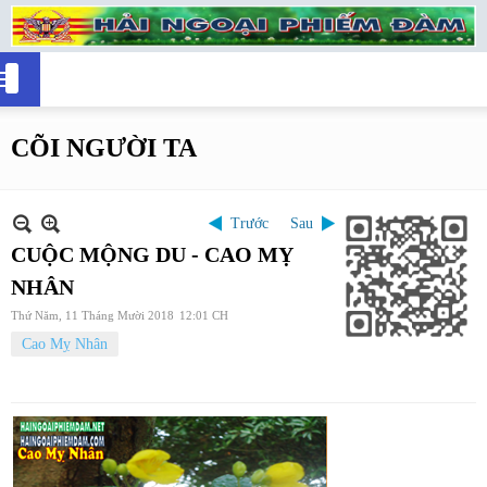
CÕI NGƯỜI TA
Trước
Sau
CUỘC MỘNG DU - CAO MỴ
NHÂN
Thứ Năm, 11 Tháng Mười 2018
12:01 CH
Cao Mỵ Nhân