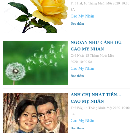
Thứ Hai, 16 Tháng Mười Một 2020
10:00
SA
Cao Mỵ Nhân
Đọc thêm
NGOAN NHƯ CÁNH DÙ. -
CAO MỴ NHÂN
Chủ Nhật, 15 Tháng Mười Một
2020
10:00 SA
Cao Mỵ Nhân
Đọc thêm
ANH CHỊ NHẬT TIẾN. -
CAO MỴ NHÂN
Thứ Bảy, 14 Tháng Mười Một 2020
10:00
SA
Cao Mỵ Nhân
Đọc thêm