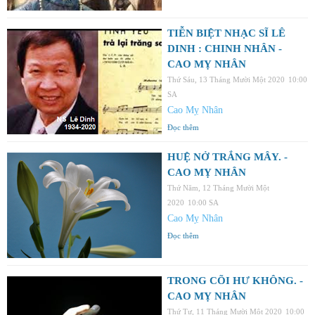
TIỄN BIỆT NHẠC SĨ LÊ
DINH : CHINH NHÂN -
CAO MỴ NHÂN
Thứ Sáu, 13 Tháng Mười Một 2020
10:00
SA
Cao Mỵ Nhân
Đọc thêm
HUỆ NỞ TRẮNG MÂY. -
CAO MỴ NHÂN
Thứ Năm, 12 Tháng Mười Một
2020
10:00 SA
Cao Mỵ Nhân
Đọc thêm
TRONG CÕI HƯ KHÔNG. -
CAO MỴ NHÂN
Thứ Tư, 11 Tháng Mười Một 2020
10:00