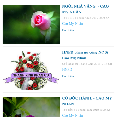
NGÔI NHÀ VẮNG. - CAO
MỴ NHÂN
Thứ Tư, 04 Tháng Chín 2019
8:00 SA
Cao Mỵ Nhân
Đọc thêm
HNPD phân ưu cùng Nữ Sĩ
Cao Mỵ Nhân
Chủ Nhật, 01 Tháng Chín 2019
2:14 CH
HNPD
Đọc thêm
CÔ ĐỘC HÀNH. - CAO MỴ
NHÂN
Thứ Bảy, 31 Tháng Tám 2019
8:00 SA
Cao Mỵ Nhân