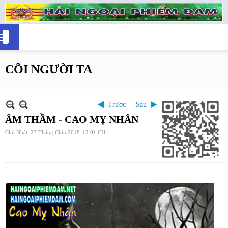
CÕI NGƯỜI TA
Trước
Sau
ÂM THẦM - CAO MỴ NHÂN
Chủ Nhật, 23 Tháng Chín 2018
12:01 CH