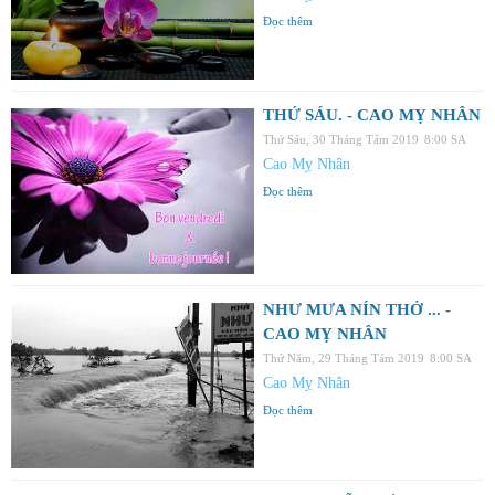
Đọc thêm
THỨ SÁU. - CAO MỴ NHÂN
Thứ Sáu, 30 Tháng Tám 2019
8:00 SA
Cao Mỵ Nhân
Đọc thêm
NHƯ MƯA NÍN THỞ ... -
CAO MỴ NHÂN
Thứ Năm, 29 Tháng Tám 2019
8:00 SA
Cao Mỵ Nhân
Đọc thêm