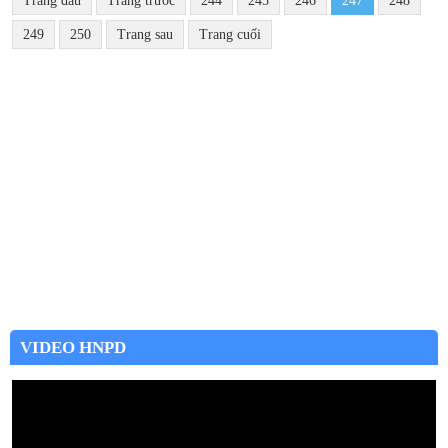
Trang đầu
Trang trước
244
245
246
247
248
249
250
Trang sau
Trang cuối
VIDEO HNPD