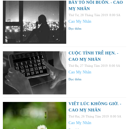
BÀY TỎ NỖI BUỒN. - CAO
MỴ NHÂN
Thứ Tư, 28 Tháng Tám 2019
8:00 SA
Cao Mỵ Nhân
Đọc thêm
CUỘC TÌNH TRỄ HẸN. -
CAO MỴ NHÂN
Thứ Ba, 27 Tháng Tám 2019
8:00 SA
Cao Mỵ Nhân
Đọc thêm
VIẾT LÚC KHÔNG GIỜ. -
CAO MỴ NHÂN
Thứ Hai, 26 Tháng Tám 2019
8:00 SA
Cao Mỵ Nhân