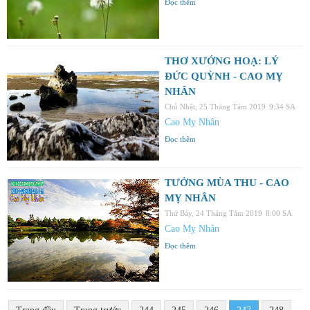
Đọc thêm
THƠ XƯỚNG HOẠ: LÝ
ĐỨC QUỲNH - CAO MỴ
NHÂN
Chủ Nhật, 25 Tháng Tám 2019
9:34 SA
Cao Mỵ Nhân
Đọc thêm
TƯỞNG MÙA THU - CAO
MỴ NHÂN
Thứ Bảy, 24 Tháng Tám 2019
8:00 SA
Cao Mỵ Nhân
Đọc thêm