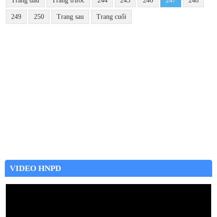
Trang đầu
Trang trước
244
245
246
247
248
249
250
Trang sau
Trang cuối
VIDEO HNPD