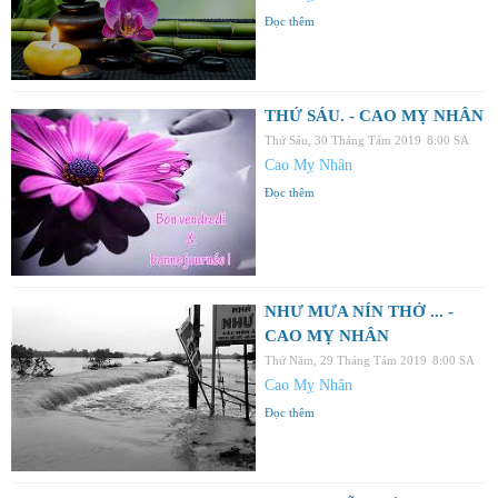
Đọc thêm
THỨ SÁU. - CAO MỴ NHÂN
Thứ Sáu, 30 Tháng Tám 2019
8:00 SA
Cao Mỵ Nhân
Đọc thêm
NHƯ MƯA NÍN THỞ ... -
CAO MỴ NHÂN
Thứ Năm, 29 Tháng Tám 2019
8:00 SA
Cao Mỵ Nhân
Đọc thêm