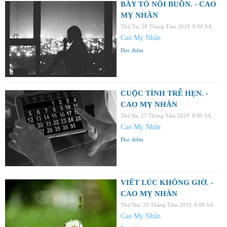
BÀY TỎ NỖI BUỒN. - CAO
MỴ NHÂN
Thứ Tư, 28 Tháng Tám 2019
8:00 SA
Cao Mỵ Nhân
Đọc thêm
CUỘC TÌNH TRỄ HẸN. -
CAO MỴ NHÂN
Thứ Ba, 27 Tháng Tám 2019
8:00 SA
Cao Mỵ Nhân
Đọc thêm
VIẾT LÚC KHÔNG GIỜ. -
CAO MỴ NHÂN
Thứ Hai, 26 Tháng Tám 2019
8:00 SA
Cao Mỵ Nhân