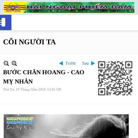
CÕI NGƯỜI TA
Trước
Sau
BƯỚC CHÂN HOANG - CAO
MỴ NHÂN
Thứ Tư, 19 Tháng Chín 2018
12:01 CH