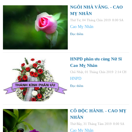
NGÔI NHÀ VẮNG. - CAO
MỴ NHÂN
Thứ Tư, 04 Tháng Chín 2019
8:00 SA
Cao Mỵ Nhân
Đọc thêm
HNPD phân ưu cùng Nữ Sĩ
Cao Mỵ Nhân
Chủ Nhật, 01 Tháng Chín 2019
2:14 CH
HNPD
Đọc thêm
CÔ ĐỘC HÀNH. - CAO MỴ
NHÂN
Thứ Bảy, 31 Tháng Tám 2019
8:00 SA
Cao Mỵ Nhân