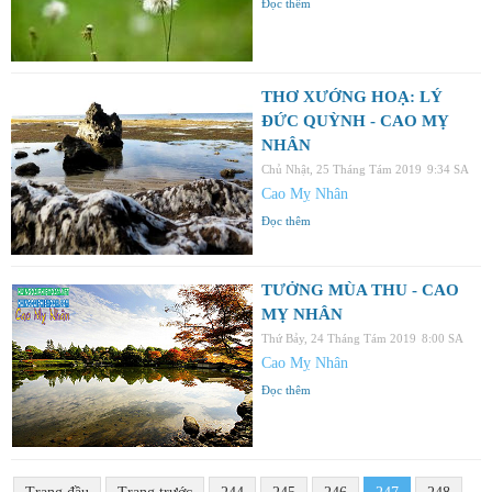
Đọc thêm
THƠ XƯỚNG HOẠ: LÝ
ĐỨC QUỲNH - CAO MỴ
NHÂN
Chủ Nhật, 25 Tháng Tám 2019
9:34 SA
Cao Mỵ Nhân
Đọc thêm
TƯỞNG MÙA THU - CAO
MỴ NHÂN
Thứ Bảy, 24 Tháng Tám 2019
8:00 SA
Cao Mỵ Nhân
Đọc thêm